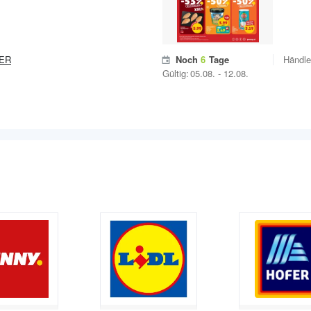
ER
Noch
6
Tage
Händle
Gültig:
05.08.
-
12.08.