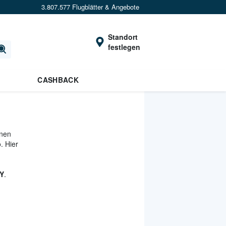
3.807.577 Flugblätter & Angebote
Standort
festlegen
CASHBACK
inen
. Hier
NY
.