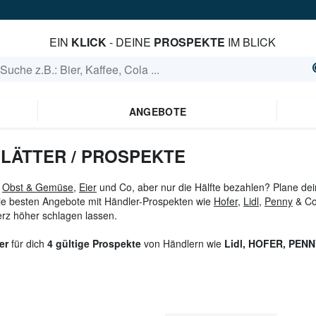
EIN
KLICK
- DEINE
PROSPEKTE
IM BLICK
ANGEBOTE
LÄTTER / PROSPEKTE
t
Obst & Gemüse
,
Eier
und Co, aber nur die Hälfte bezahlen? Plane de
 die besten Angebote mit Händler-Prospekten wie
Hofer
,
Lidl
,
Penny
& Co
erz höher schlagen lassen.
er
für dich
4 gültige Prospekte
von Händlern wie
Lidl, HOFER, PEN