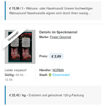
€ 15,96 / l -
Walnuss- oder Haselnussöl Unsere hochwertigen
Walnussund Haselnussöle eignen sich durch ihren nussig...
Datteln im Speckmantel
Verpasst!
Marke:
Finest Gourmet
Preis:
€ 2,69
Leider verpasst!
Händler:
NORMA
Gültig:
06.04. -
Stadt:
Ebreichsdorf
12.04.
€ 22,42 / kg -
Entsteint und getrocknet 120-g-Packung