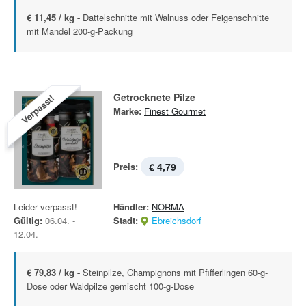
€ 11,45 / kg -
Dattelschnitte mit Walnuss oder Feigenschnitte
mit Mandel 200-g-Packung
Getrocknete Pilze
Verpasst!
Marke:
Finest Gourmet
Preis:
€ 4,79
Leider verpasst!
Händler:
NORMA
Gültig:
06.04. -
Stadt:
Ebreichsdorf
12.04.
€ 79,83 / kg -
Steinpilze, Champignons mit Pfifferlingen 60-g-
Dose oder Waldpilze gemischt 100-g-Dose