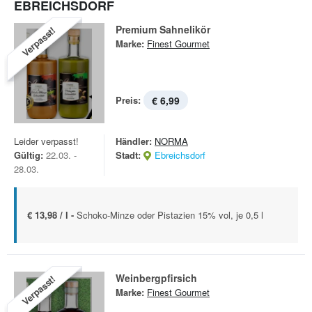
EBREICHSDORF
Premium Sahnelikör
Verpasst!
Marke:
Finest Gourmet
Preis:
€ 6,99
Leider verpasst!
Händler:
NORMA
Gültig:
22.03. -
Stadt:
Ebreichsdorf
28.03.
€ 13,98 / l -
Schoko-Minze oder Pistazien 15% vol, je 0,5 l
Weinbergpfirsich
Verpasst!
Marke:
Finest Gourmet