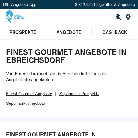
DIE Angebote App
3.812.625 Flugblätter & Angebote
Or
PROSPEKTE
ANGEBOTE
CASHBACK
FINEST GOURMET ANGEBOTE IN
EBREICHSDORF
Von
Finest Gourmet
sind in Ebreichsdorf leider alle
Angebebote abgelaufen.
Finest Gourmet
Angebote
Supermarkt
Prospekte
Supermarkt
Angebote
FINEST GOURMET ANGEBOTE IN