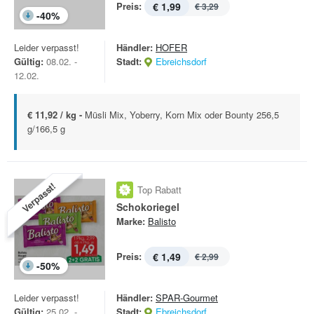
Preis:
€ 1,99
€ 3,29
-
40
%
Leider verpasst!
Händler:
HOFER
Gültig:
08.02. -
Stadt:
Ebreichsdorf
12.02.
€ 11,92 / kg -
Müsli Mix, Yoberry, Korn Mix oder Bounty 256,5
g/166,5 g
Verpasst!
Top Rabatt
Schokoriegel
Marke:
Balisto
Preis:
€ 1,49
€ 2,99
-
50
%
Leider verpasst!
Händler:
SPAR-Gourmet
Gültig:
25.02. -
Stadt:
Ebreichsdorf