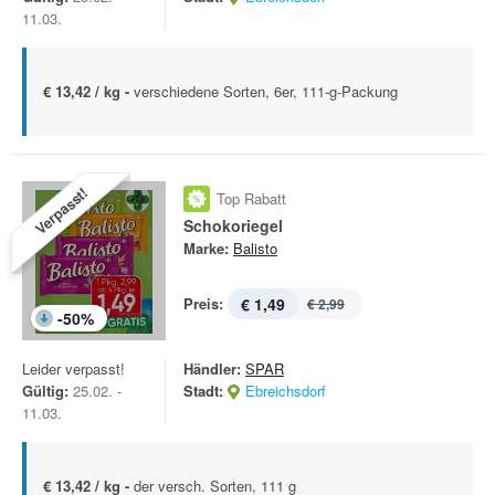
11.03.
€ 13,42 / kg -
verschiedene Sorten, 6er, 111-g-Packung
Verpasst!
Top Rabatt
Schokoriegel
Marke:
Balisto
Preis:
€ 1,49
€ 2,99
-
50
%
Leider verpasst!
Händler:
SPAR
Gültig:
25.02. -
Stadt:
Ebreichsdorf
11.03.
€ 13,42 / kg -
der versch. Sorten, 111 g