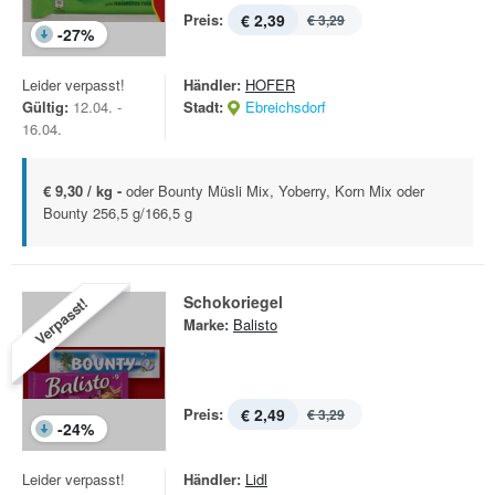
Preis:
€ 2,39
€ 3,29
-
27
%
Leider verpasst!
Händler:
HOFER
Gültig:
12.04. -
Stadt:
Ebreichsdorf
16.04.
€ 9,30 / kg -
oder Bounty Müsli Mix, Yoberry, Korn Mix oder
Bounty 256,5 g/166,5 g
Schokoriegel
Verpasst!
Marke:
Balisto
Preis:
€ 2,49
€ 3,29
-
24
%
Leider verpasst!
Händler:
Lidl