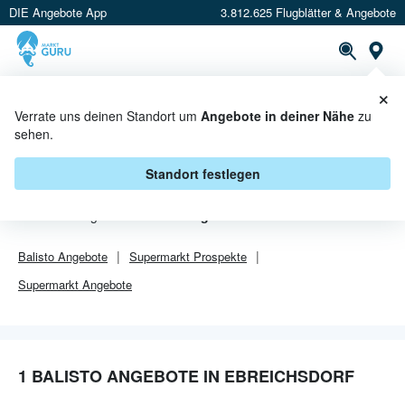
DIE Angebote App
3.812.625 Flugblätter & Angebote
Or
×
PROSPEKTE
ANGEBOTE
CASHBACK
Verrate uns deinen Standort um
Angebote in deiner Nähe
zu
sehen.
BALISTO ANGEBOTE IN
EBREICHSDORF
Standort festlegen
Von
Balisto
gibt es aktuell
1 Angebote in Ebreichsdorf
.
Balisto
Angebote
Supermarkt
Prospekte
Supermarkt
Angebote
1 BALISTO ANGEBOTE IN EBREICHSDORF