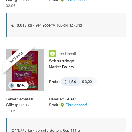
02.06.
€ 18,01 / kg -
9er Yoberry 166-g-Packung
Verpasst!
Top Rabatt
Schokoriegel
Marke:
Balisto
Preis:
€ 1,64
€ 3,29
-
50
%
Leider verpasst!
Händler:
SPAR
Gültig:
02.06. -
Stadt:
Ebreichsdorf
17.06.
€ 14,77 / kg -
versch. Sorten, 6er, 111 g