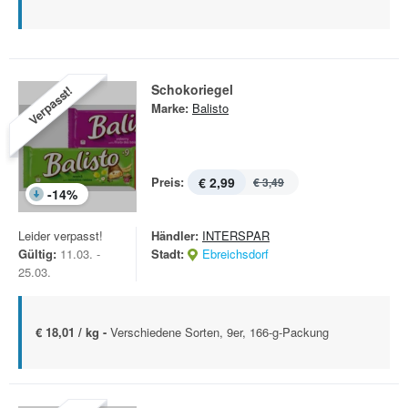
Schokoriegel
Verpasst!
Marke:
Balisto
Preis:
€ 2,99
€ 3,49
-
14
%
Leider verpasst!
Händler:
INTERSPAR
Gültig:
11.03. -
Stadt:
Ebreichsdorf
25.03.
€ 18,01 / kg -
Verschiedene Sorten, 9er, 166-g-Packung