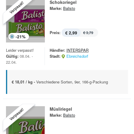
Schokoriegel
Verpasst!
Marke:
Balisto
Preis:
€ 2,99
€ 3,79
-
21
%
Leider verpasst!
Händler:
INTERSPAR
Gültig:
08.04. -
Stadt:
Ebreichsdorf
22.04.
€ 18,01 / kg -
Verschiedene Sorten, 9er, 166-g-Packung
Müsliriegel
Verpasst!
Marke:
Balisto