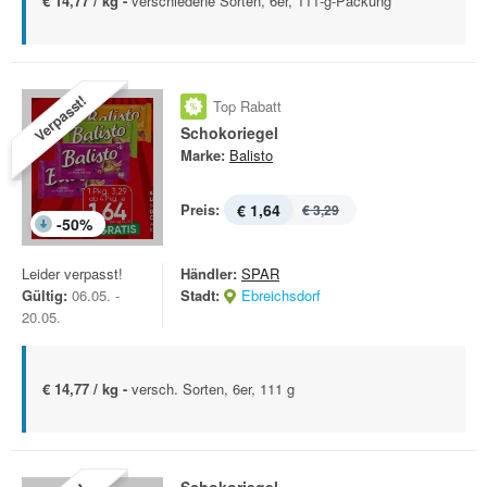
€ 14,77 / kg -
verschiedene Sorten, 6er, 111-g-Packung
Verpasst!
Top Rabatt
Schokoriegel
Marke:
Balisto
Preis:
€ 1,64
€ 3,29
-
50
%
Leider verpasst!
Händler:
SPAR
Gültig:
06.05. -
Stadt:
Ebreichsdorf
20.05.
€ 14,77 / kg -
versch. Sorten, 6er, 111 g