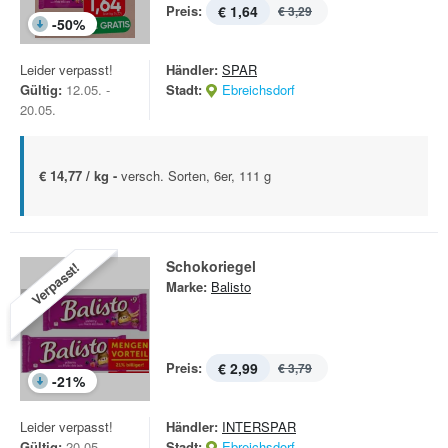
Preis:
€ 1,64
€ 3,29
-
50
%
Leider verpasst!
Händler:
SPAR
Gültig:
12.05. -
Stadt:
Ebreichsdorf
20.05.
€ 14,77 / kg -
versch. Sorten, 6er, 111 g
Schokoriegel
Verpasst!
Marke:
Balisto
Preis:
€ 2,99
€ 3,79
-
21
%
Leider verpasst!
Händler:
INTERSPAR
Gültig:
20.05. -
Stadt:
Ebreichsdorf