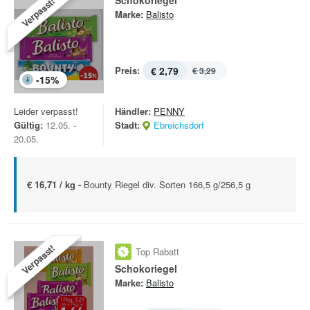
Schokoriegel
Verpasst!
Marke:
Balisto
Preis:
€ 2,79
€ 3,29
-
15
%
Leider verpasst!
Händler:
PENNY
Gültig:
12.05. -
Stadt:
Ebreichsdorf
20.05.
€ 16,71 / kg -
Bounty Riegel div. Sorten 166,5 g/256,5 g
Verpasst!
Top Rabatt
Schokoriegel
Marke:
Balisto