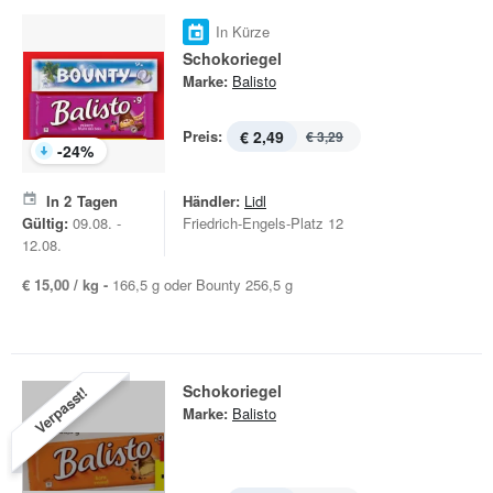
In Kürze
Schokoriegel
Marke:
Balisto
Preis:
€ 2,49
€ 3,29
-
24
%
In
2
Tagen
Händler:
Lidl
Gültig:
09.08. -
Friedrich-Engels-Platz 12
12.08.
€ 15,00 / kg -
166,5 g oder Bounty 256,5 g
Schokoriegel
Verpasst!
Marke:
Balisto