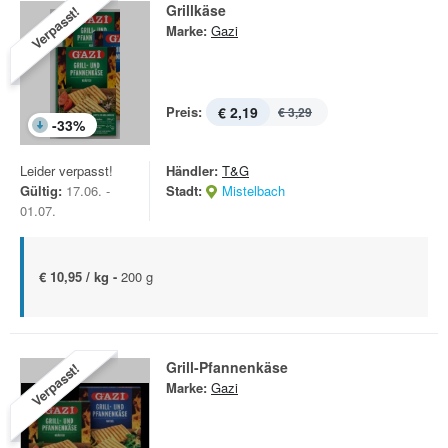
Grillkäse
Verpasst!
Marke:
Gazi
Preis:
€ 2,19
€ 3,29
-
33
%
Leider verpasst!
Händler:
T&G
Gültig:
17.06. -
Stadt:
Mistelbach
01.07.
€ 10,95 / kg -
200 g
Grill-Pfannenkäse
Verpasst!
Marke:
Gazi