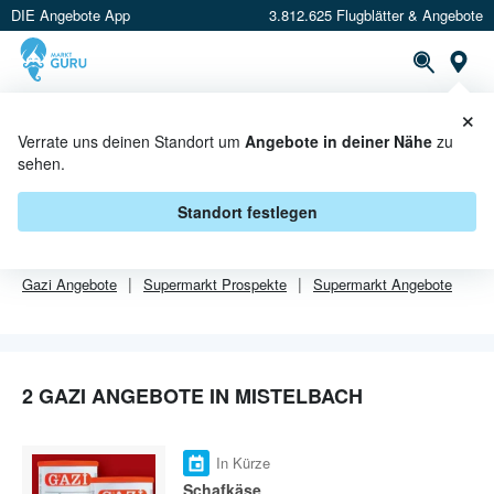
DIE Angebote App
3.812.625 Flugblätter & Angebote
Or
×
PROSPEKTE
ANGEBOTE
CASHBACK
Verrate uns deinen Standort um
Angebote in deiner Nähe
zu
sehen.
GAZI ANGEBOTE IN MISTELBACH
Standort festlegen
Von
Gazi
gibt es aktuell
2 Angebote in Mistelbach
.
Gazi
Angebote
Supermarkt
Prospekte
Supermarkt
Angebote
2 GAZI ANGEBOTE IN MISTELBACH
In Kürze
Schafkäse