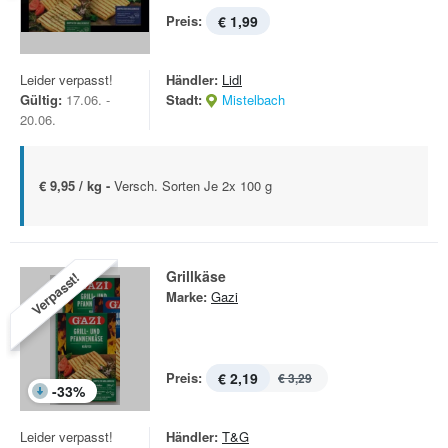
Preis:
€ 1,99
Leider verpasst!
Händler:
Lidl
Gültig:
17.06. -
Stadt:
Mistelbach
20.06.
€ 9,95 / kg -
Versch. Sorten Je 2x 100 g
Grillkäse
Verpasst!
Marke:
Gazi
Preis:
€ 2,19
€ 3,29
-
33
%
Leider verpasst!
Händler:
T&G