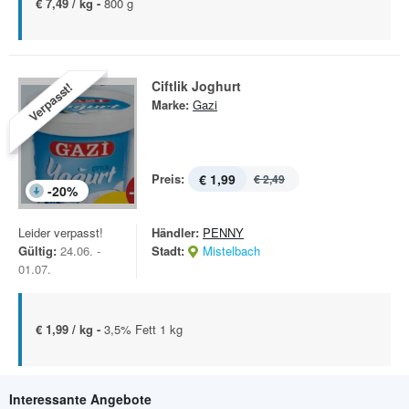
€ 7,49 / kg -
800 g
Ciftlik Joghurt
Verpasst!
Marke:
Gazi
Preis:
€ 1,99
€ 2,49
-
20
%
Leider verpasst!
Händler:
PENNY
Gültig:
24.06. -
Stadt:
Mistelbach
01.07.
€ 1,99 / kg -
3,5% Fett 1 kg
Interessante Angebote