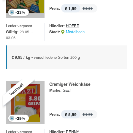
Preis:
€ 1,99
€ 2,99
-
33
%
Leider verpasst!
Händler:
HOFER
Gültig:
28.05. -
Stadt:
Mistelbach
03.06.
€ 9,95 / kg -
verschiedene Sorten 200 g
Cremiger Weichkäse
Verpasst!
Marke:
Gazi
Preis:
€ 5,99
€ 9,79
-
39
%
Leider verpasst!
Händler:
PENNY