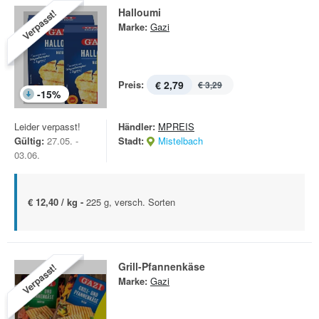
Halloumi
Verpasst!
Marke:
Gazi
Preis:
€ 2,79
€ 3,29
-
15
%
Leider verpasst!
Händler:
MPREIS
Gültig:
27.05. -
Stadt:
Mistelbach
03.06.
€ 12,40 / kg -
225 g, versch. Sorten
Grill-Pfannenkäse
Verpasst!
Marke:
Gazi