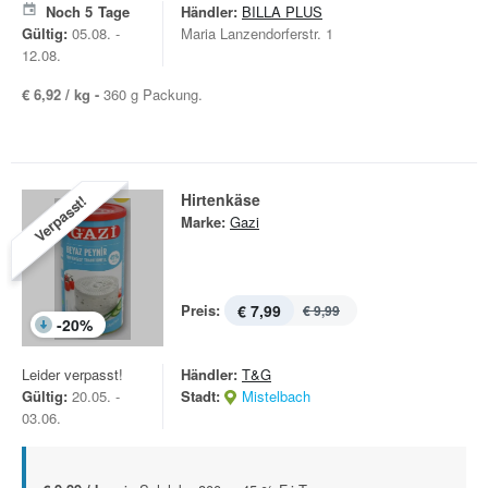
Noch
5
Tage
Händler:
BILLA PLUS
Gültig:
05.08. -
Maria Lanzendorferstr. 1
12.08.
€ 6,92 / kg -
360 g Packung.
Hirtenkäse
Verpasst!
Marke:
Gazi
Preis:
€ 7,99
€ 9,99
-
20
%
Leider verpasst!
Händler:
T&G
Gültig:
20.05. -
Stadt:
Mistelbach
03.06.