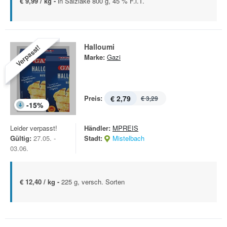
€ 9,99 / kg -
in Salzlake 800 g, 45 % F.i.T.
Halloumi
Verpasst!
Marke:
Gazi
Preis:
€ 2,79
€ 3,29
-
15
%
Leider verpasst!
Händler:
MPREIS
Gültig:
27.05. -
Stadt:
Mistelbach
03.06.
€ 12,40 / kg -
225 g, versch. Sorten