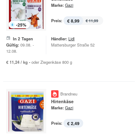
Marke:
Gazi
Preis:
€ 8,99
€ 11,99
-
25
%
In
2
Tagen
Händler:
Lidl
Gültig:
09.08. -
Mattersburger Straße 52
12.08.
€ 11,24 / kg -
oder Ziegenkäse 800 g
Brandneu
Hirtenkäse
Marke:
Gazi
Preis:
€ 2,49