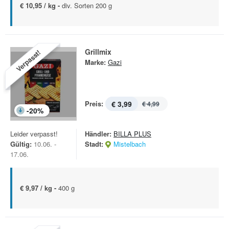
€ 10,95 / kg -
div. Sorten 200 g
Grillmix
Verpasst!
Marke:
Gazi
Preis:
€ 3,99
€ 4,99
-
20
%
Leider verpasst!
Händler:
BILLA PLUS
Gültig:
10.06. -
Stadt:
Mistelbach
17.06.
€ 9,97 / kg -
400 g