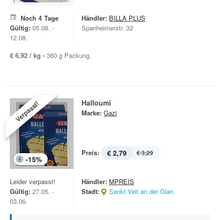
Noch
4
Tage
Händler:
BILLA PLUS
Gültig:
05.08. -
Spanheimerstr. 32
12.08.
€ 6,92 / kg -
360 g Packung.
Halloumi
Verpasst!
Marke:
Gazi
Preis:
€ 2,79
€ 3,29
-
15
%
Leider verpasst!
Händler:
MPREIS
Gültig:
27.05. -
Stadt:
Sankt Veit an der Glan
03.06.