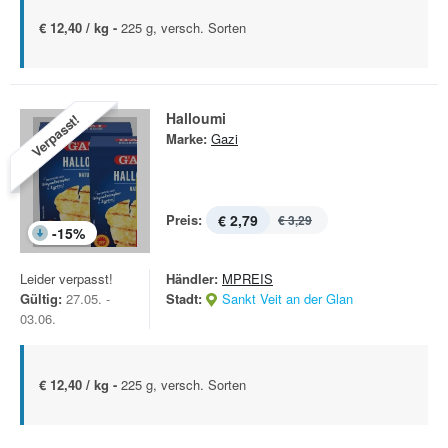
€ 12,40 / kg -
225 g, versch. Sorten
Halloumi
Verpasst!
Marke:
Gazi
Preis:
€ 2,79
€ 3,29
-
15
%
Leider verpasst!
Händler:
MPREIS
Gültig:
27.05. -
Stadt:
Sankt Veit an der Glan
03.06.
€ 12,40 / kg -
225 g, versch. Sorten