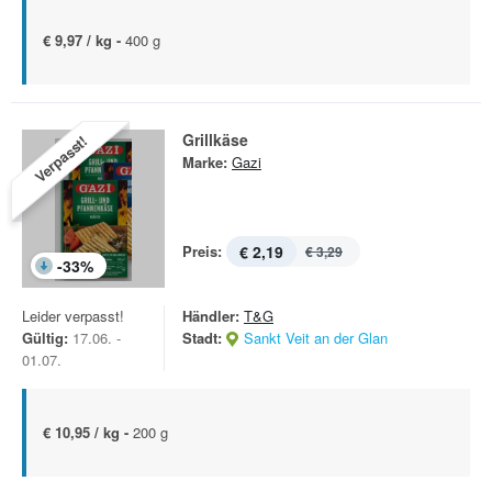
€ 9,97 / kg -
400 g
Grillkäse
Verpasst!
Marke:
Gazi
Preis:
€ 2,19
€ 3,29
-
33
%
Leider verpasst!
Händler:
T&G
Gültig:
17.06. -
Stadt:
Sankt Veit an der Glan
01.07.
€ 10,95 / kg -
200 g