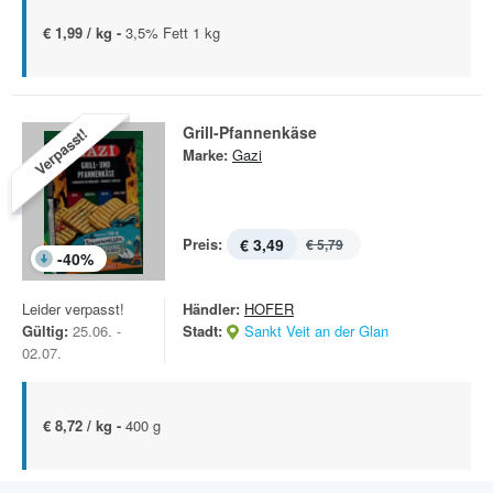
€ 1,99 / kg -
3,5% Fett 1 kg
Grill-Pfannenkäse
Verpasst!
Marke:
Gazi
Preis:
€ 3,49
€ 5,79
-
40
%
Leider verpasst!
Händler:
HOFER
Gültig:
25.06. -
Stadt:
Sankt Veit an der Glan
02.07.
€ 8,72 / kg -
400 g