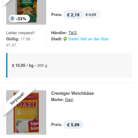
Preis:
€ 2,19
€ 3,29
-
33
%
Leider verpasst!
Händler:
T&G
Gültig:
17.06. -
Stadt:
Sankt Veit an der Glan
01.07.
€ 10,95 / kg -
200 g
Cremiger Weichkäse
Verpasst!
Marke:
Gazi
Preis:
€ 5,99