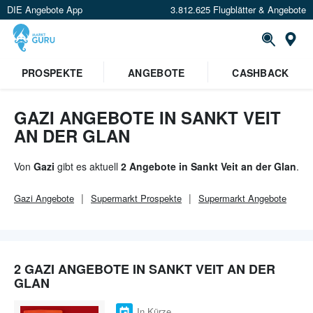
DIE Angebote App
3.812.625 Flugblätter & Angebote
Or
×
PROSPEKTE
ANGEBOTE
CASHBACK
Verrate uns deinen Standort um
Angebote in deiner Nähe
zu
sehen.
GAZI ANGEBOTE IN SANKT VEIT
AN DER GLAN
Standort festlegen
Von
Gazi
gibt es aktuell
2 Angebote in Sankt Veit an der Glan
.
Gazi
Angebote
Supermarkt
Prospekte
Supermarkt
Angebote
2 GAZI ANGEBOTE IN SANKT VEIT AN DER
GLAN
In Kürze