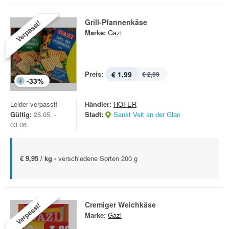
Grill-Pfannenkäse
Verpasst!
Marke:
Gazi
Preis:
€ 1,99
€ 2,99
-
33
%
Leider verpasst!
Händler:
HOFER
Gültig:
28.05. -
Stadt:
Sankt Veit an der Glan
03.06.
€ 9,95 / kg -
verschiedene Sorten 200 g
Cremiger Weichkäse
Verpasst!
Marke:
Gazi