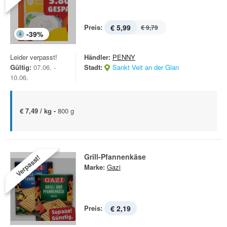
Preis:
€ 5,99
€ 9,79
-
39
%
Leider verpasst!
Händler:
PENNY
Gültig:
07.06. -
Stadt:
Sankt Veit an der Glan
10.06.
€ 7,49 / kg -
800 g
Grill-Pfannenkäse
Verpasst!
Marke:
Gazi
Preis:
€ 2,19