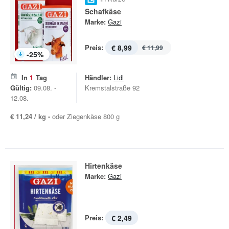
Schafkäse
Marke:
Gazi
Preis:
€ 8,99
€ 11,99
-
25
%
In
1
Tag
Händler:
Lidl
Gültig:
09.08. -
Kremstalstraße 92
12.08.
€ 11,24 / kg -
oder Ziegenkäse 800 g
Hirtenkäse
Marke:
Gazi
Preis:
€ 2,49