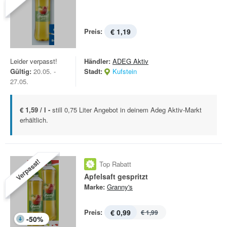
Preis:
€ 1,19
Leider verpasst!
Händler:
ADEG Aktiv
Gültig:
20.05. -
Stadt:
Kufstein
27.05.
€ 1,59 / l -
still 0,75 Liter Angebot in deinem Adeg Aktiv-Markt
erhältlich.
Verpasst!
Top Rabatt
Apfelsaft gespritzt
Marke:
Granny's
Preis:
€ 0,99
€ 1,99
-
50
%