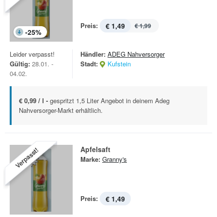
Preis:
€ 1,49
€ 1,99
-
25
%
Leider verpasst!
Händler:
ADEG Nahversorger
Gültig:
28.01. -
Stadt:
Kufstein
04.02.
€ 0,99 / l -
gespritzt 1,5 Liter Angebot in deinem Adeg
Nahversorger-Markt erhältlich.
Apfelsaft
Verpasst!
Marke:
Granny's
Preis:
€ 1,49