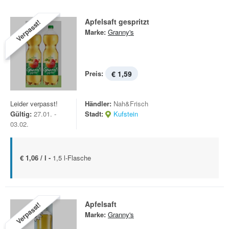
Apfelsaft gespritzt
Verpasst!
Marke:
Granny's
Preis:
€ 1,59
Leider verpasst!
Händler:
Nah&Frisch
Gültig:
27.01. -
Stadt:
Kufstein
03.02.
€ 1,06 / l -
1,5 l-Flasche
Apfelsaft
Verpasst!
Marke:
Granny's