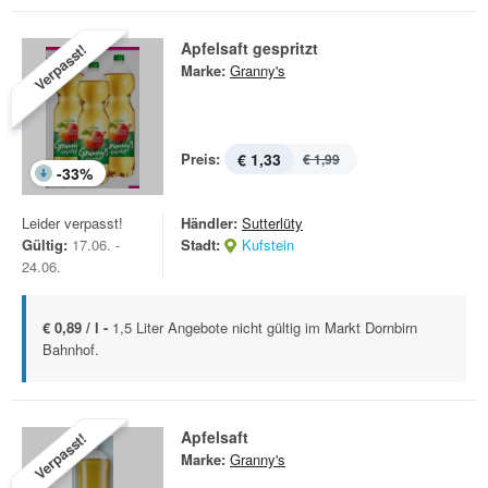
Apfelsaft gespritzt
Verpasst!
Marke:
Granny's
Preis:
€ 1,33
€ 1,99
-
33
%
Leider verpasst!
Händler:
Sutterlüty
Gültig:
17.06. -
Stadt:
Kufstein
24.06.
€ 0,89 / l -
1,5 Liter Angebote nicht gültig im Markt Dornbirn
Bahnhof.
Apfelsaft
Verpasst!
Marke:
Granny's