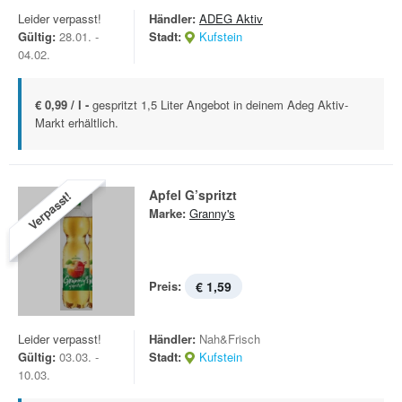
Leider verpasst!
Händler:
ADEG Aktiv
Gültig:
28.01. -
Stadt:
Kufstein
04.02.
€ 0,99 / l -
gespritzt 1,5 Liter Angebot in deinem Adeg Aktiv-
Markt erhältlich.
Apfel G’spritzt
Verpasst!
Marke:
Granny's
Preis:
€ 1,59
Leider verpasst!
Händler:
Nah&Frisch
Gültig:
03.03. -
Stadt:
Kufstein
10.03.