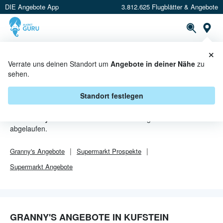
DIE Angebote App
3.812.625 Flugblätter & Angebote
Or
×
PROSPEKTE
ANGEBOTE
CASHBACK
Verrate uns deinen Standort um
Angebote in deiner Nähe
zu
sehen.
GRANNY'S ANGEBOTE IN
KUFSTEIN
Standort festlegen
Von
Granny's
sind in Kufstein leider alle Angebebote
abgelaufen.
Granny's
Angebote
Supermarkt
Prospekte
Supermarkt
Angebote
GRANNY'S ANGEBOTE IN KUFSTEIN