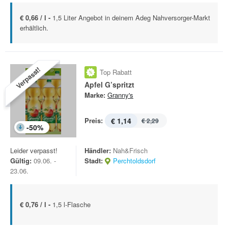
€ 0,66 / l -
1,5 Liter Angebot in deinem Adeg Nahversorger-Markt
erhältlich.
Verpasst!
Top Rabatt
Apfel G’spritzt
Marke:
Granny's
Preis:
€ 1,14
€ 2,29
-
50
%
Leider verpasst!
Händler:
Nah&Frisch
Gültig:
09.06. -
Stadt:
Perchtoldsdorf
23.06.
€ 0,76 / l -
1,5 l-Flasche