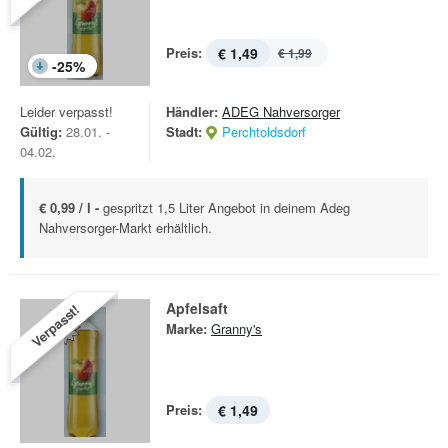
Preis:
€ 1,49
€ 1,99
-
25
%
Leider verpasst!
Händler:
ADEG Nahversorger
Gültig:
28.01. -
Stadt:
Perchtoldsdorf
04.02.
€ 0,99 / l -
gespritzt 1,5 Liter Angebot in deinem Adeg
Nahversorger-Markt erhältlich.
Apfelsaft
Verpasst!
Marke:
Granny's
Preis:
€ 1,49