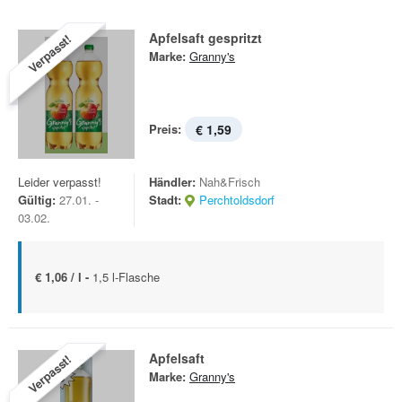
Apfelsaft gespritzt
Verpasst!
Marke:
Granny's
Preis:
€ 1,59
Leider verpasst!
Händler:
Nah&Frisch
Gültig:
27.01. -
Stadt:
Perchtoldsdorf
03.02.
€ 1,06 / l -
1,5 l-Flasche
Apfelsaft
Verpasst!
Marke:
Granny's