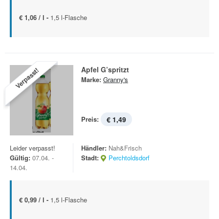
€ 1,06 / l -
1,5 l-Flasche
Apfel G’spritzt
Verpasst!
Marke:
Granny's
Preis:
€ 1,49
Leider verpasst!
Händler:
Nah&Frisch
Gültig:
07.04. -
Stadt:
Perchtoldsdorf
14.04.
€ 0,99 / l -
1,5 l-Flasche