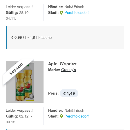
Leider verpasst!
Händler:
Nah&Frisch
Gültig:
28.10. -
Stadt:
Perchtoldsdorf
04.11.
€ 0,99 / l -
1,5 l-Flasche
Apfel G’spritzt
Verpasst!
Marke:
Granny's
Preis:
€ 1,49
Leider verpasst!
Händler:
Nah&Frisch
Gültig:
02.12. -
Stadt:
Perchtoldsdorf
09.12.