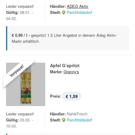
Leider verpasst!
Händler:
ADEG Aktiv
Gültig:
28.01. -
Stadt:
Perchtoldsdorf
04.02.
€ 0,99 / l -
gespritzt 1,5 Liter Angebot in deinem Adeg Aktiv-
Markt erhältlich.
Apfel G’spritzt
Verpasst!
Marke:
Granny's
Preis:
€ 1,59
Leider verpasst!
Händler:
Nah&Frisch
Gültig:
03.03. -
Stadt:
Perchtoldsdorf
10.03.