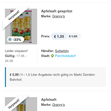
Apfelsaft gespritzt
Verpasst!
Marke:
Granny's
Preis:
€ 1,33
€ 1,99
-
33
%
Leider verpasst!
Händler:
Sutterlüty
Gültig:
17.06. -
Stadt:
Perchtoldsdorf
24.06.
€ 0,89 / l -
1,5 Liter Angebote nicht gültig im Markt Dornbirn
Bahnhof.
Apfelsaft
Verpasst!
Marke:
Granny's