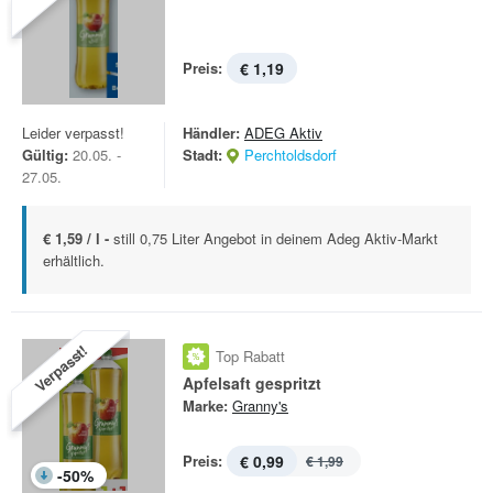
Preis:
€ 1,19
Leider verpasst!
Händler:
ADEG Aktiv
Gültig:
20.05. -
Stadt:
Perchtoldsdorf
27.05.
€ 1,59 / l -
still 0,75 Liter Angebot in deinem Adeg Aktiv-Markt
erhältlich.
Verpasst!
Top Rabatt
Apfelsaft gespritzt
Marke:
Granny's
Preis:
€ 0,99
€ 1,99
-
50
%