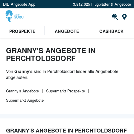
DIE Angebote App
3.812.625 Flugblätter & Angebote
Or
×
PROSPEKTE
ANGEBOTE
CASHBACK
Verrate uns deinen Standort um
Angebote in deiner Nähe
zu
sehen.
GRANNY'S ANGEBOTE IN
PERCHTOLDSDORF
Standort festlegen
Von
Granny's
sind in Perchtoldsdorf leider alle Angebebote
abgelaufen.
Granny's
Angebote
Supermarkt
Prospekte
Supermarkt
Angebote
GRANNY'S ANGEBOTE IN PERCHTOLDSDORF