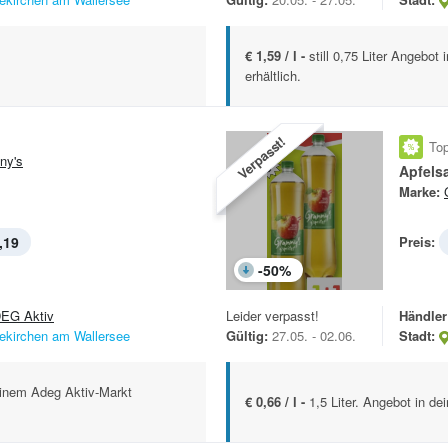
€ 1,59 / l -
still 0,75 Liter Angebo
erhältlich.
Verpasst!
Top
ny's
Apfelsa
Marke:
,19
Preis:
-
50
%
EG Aktiv
Leider verpasst!
Händler
ekirchen am Wallersee
Gültig:
27.05. - 02.06.
Stadt:
deinem Adeg Aktiv-Markt
€ 0,66 / l -
1,5 Liter. Angebot in de