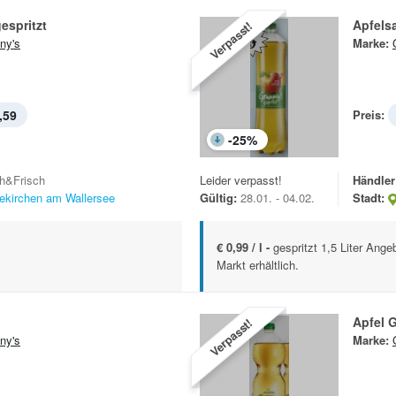
espritzt
Apfelsa
Verpasst!
ny's
Marke:
,59
Preis:
-
25
%
h&Frisch
Leider verpasst!
Händler
ekirchen am Wallersee
Gültig:
28.01. - 04.02.
Stadt:
€ 0,99 / l -
gespritzt 1,5 Liter Ang
Markt erhältlich.
Apfel G
Verpasst!
ny's
Marke: