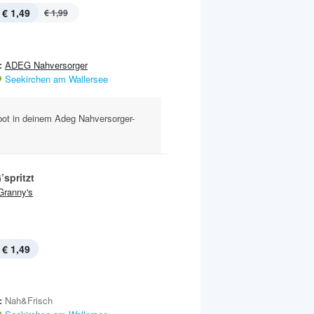
€ 1,49
€ 1,99
:
ADEG Nahversorger
Seekirchen am Wallersee
ebot in deinem Adeg Nahversorger-
’spritzt
Granny's
€ 1,49
:
Nah&Frisch