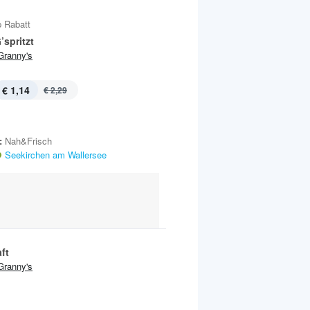
 Rabatt
’spritzt
Granny's
€ 1,14
€ 2,29
:
Nah&Frisch
Seekirchen am Wallersee
ft
Granny's