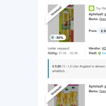
Verpasst!
Top Ra
Apfelsaft g
Marke:
Gran
Preis:
€ 0
-
50
%
Leider verpasst!
Händler:
AD
Gültig:
27.05. - 02.06.
Stadt:
Se
€ 0,66 / l -
1,5 Liter Angebot in deine
erhältlich.
Apfelsaft g
Verpasst!
Marke:
Gran