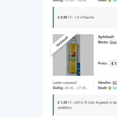
€ 0,99 / l -
1,5 l-Flasche
Apfelsaft
Verpasst!
Marke:
Gran
Preis:
€ 1
Leider verpasst!
Händler:
AD
Gültig:
20.05. - 27.05.
Stadt:
Se
€ 1,59 / l -
still 0,75 Liter Angebot in 
erhältlich.