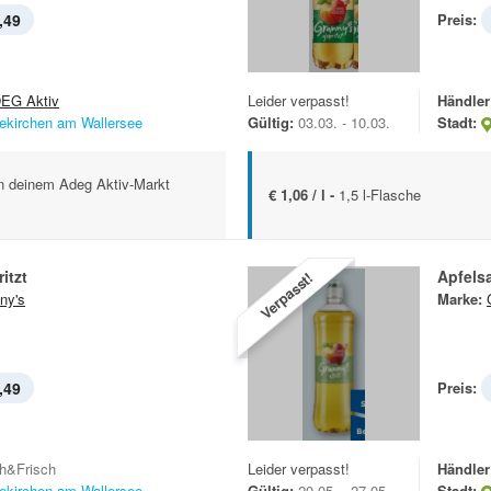
,49
Preis:
EG Aktiv
Leider verpasst!
Händler
ekirchen am Wallersee
Gültig:
03.03. - 10.03.
Stadt:
 in deinem Adeg Aktiv-Markt
€ 1,06 / l -
1,5 l-Flasche
itzt
Apfelsa
Verpasst!
ny's
Marke:
,49
Preis:
h&Frisch
Leider verpasst!
Händler
ekirchen am Wallersee
Gültig:
20.05. - 27.05.
Stadt: