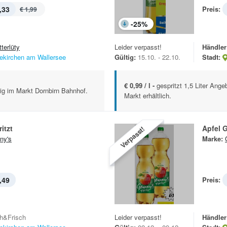
,33
Preis:
€ 1,99
-
25
%
terlüty
Leider verpasst!
Händler
ekirchen am Wallersee
Gültig:
15.10. - 22.10.
Stadt:
€ 0,99 / l -
gespritzt 1,5 Liter Ang
tig im Markt Dornbirn Bahnhof.
Markt erhältlich.
itzt
Apfel G
Verpasst!
ny's
Marke:
,49
Preis:
h&Frisch
Leider verpasst!
Händler