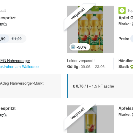
Verpasst!
batt
Top
espritzt
Apfel G
ny's
Marke:
,99
Preis:
€ 1,99
-
50
%
EG Nahversorger
Leider verpasst!
Händler
ekirchen am Wallersee
Gültig:
09.06. - 23.06.
Stadt:
m Adeg Nahversorger-Markt
€ 0,76 / l -
1,5 l-Flasche
espritzt
Apfelsa
Verpasst!
ny's
Marke: