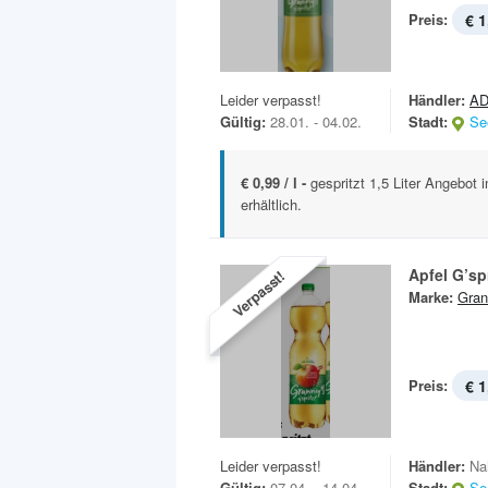
Preis:
€ 1
Leider verpasst!
Händler:
AD
Gültig:
28.01. - 04.02.
Stadt:
Se
€ 0,99 / l -
gespritzt 1,5 Liter Angebot
erhältlich.
Apfel G’spr
Verpasst!
Marke:
Gran
Preis:
€ 1
Leider verpasst!
Händler:
Na
Gültig:
07.04. - 14.04.
Stadt:
Se