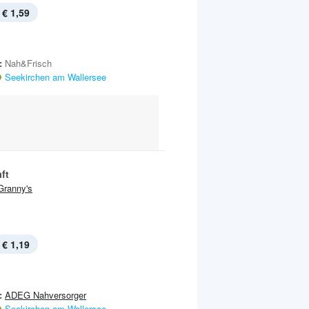
€ 1,59
:
Nah&Frisch
Seekirchen am Wallersee
ft
Granny's
€ 1,19
:
ADEG Nahversorger
Seekirchen am Wallersee