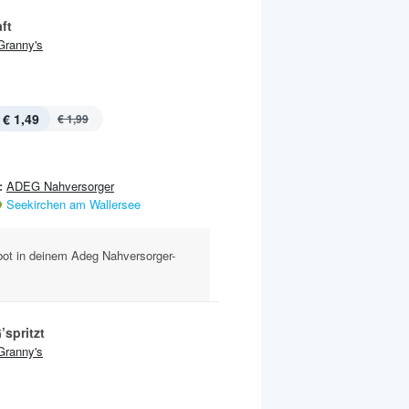
ft
Granny's
€ 1,49
€ 1,99
:
ADEG Nahversorger
Seekirchen am Wallersee
ebot in deinem Adeg Nahversorger-
’spritzt
Granny's