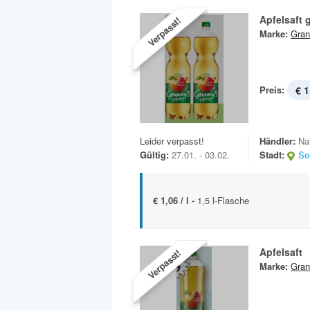
Apfelsaft g
Verpasst!
Marke:
Gran
Preis:
€ 1
Leider verpasst!
Händler:
Na
Gültig:
27.01. - 03.02.
Stadt:
Se
€ 1,06 / l -
1,5 l-Flasche
Apfelsaft
Verpasst!
Marke:
Gran