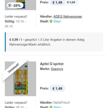
Preis:
€ 1,49
€ 1,99
-
25
%
Leider verpasst!
Händler:
ADEG Nahversorger
Gültig:
15.10. -
Stadt:
Steyr
22.10.
€ 0,99 / l -
gespritzt 1,5 Liter Angebot in deinem Adeg
Nahversorger-Markt erhältlich.
Apfel G’spritzt
Verpasst!
Marke:
Granny's
Preis:
€ 1,49
Leider verpasst!
Händler:
Nah&Frisch
Gültig:
28.10. -
Stadt:
Steyr