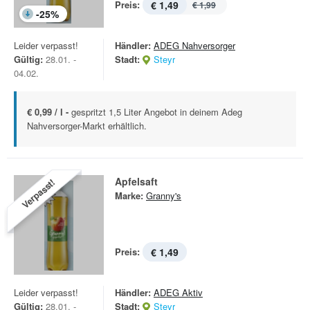
Preis:
€ 1,49
€ 1,99
-
25
%
Leider verpasst!
Händler:
ADEG Nahversorger
Gültig:
28.01. -
Stadt:
Steyr
04.02.
€ 0,99 / l -
gespritzt 1,5 Liter Angebot in deinem Adeg
Nahversorger-Markt erhältlich.
Apfelsaft
Verpasst!
Marke:
Granny's
Preis:
€ 1,49
Leider verpasst!
Händler:
ADEG Aktiv
Gültig:
28.01. -
Stadt:
Steyr