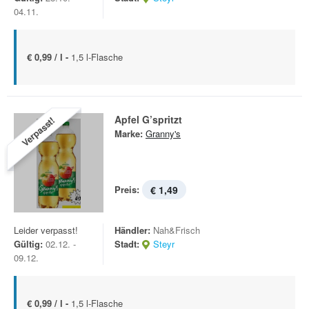
04.11.
€ 0,99 / l -
1,5 l-Flasche
Apfel G’spritzt
Verpasst!
Marke:
Granny's
Preis:
€ 1,49
Leider verpasst!
Händler:
Nah&Frisch
Gültig:
02.12. -
Stadt:
Steyr
09.12.
€ 0,99 / l -
1,5 l-Flasche