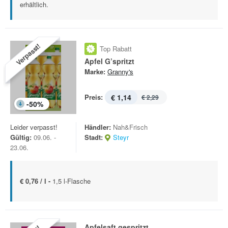
erhältlich.
Verpasst!
Top Rabatt
Apfel G’spritzt
Marke:
Granny's
Preis:
€ 1,14
€ 2,29
-
50
%
Leider verpasst!
Händler:
Nah&Frisch
Gültig:
09.06. -
Stadt:
Steyr
23.06.
€ 0,76 / l -
1,5 l-Flasche
Apfelsaft gespritzt