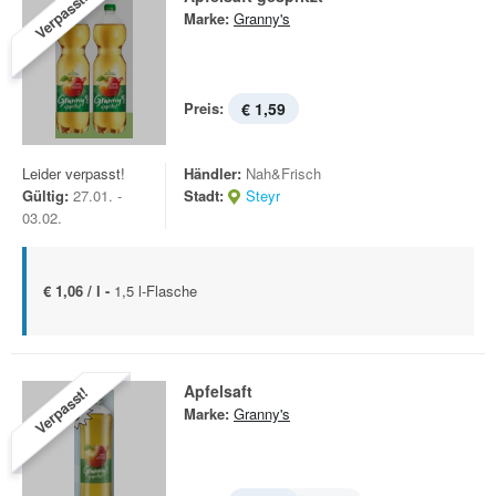
Verpasst!
Marke:
Granny's
Preis:
€ 1,59
Leider verpasst!
Händler:
Nah&Frisch
Gültig:
27.01. -
Stadt:
Steyr
03.02.
€ 1,06 / l -
1,5 l-Flasche
Apfelsaft
Verpasst!
Marke:
Granny's