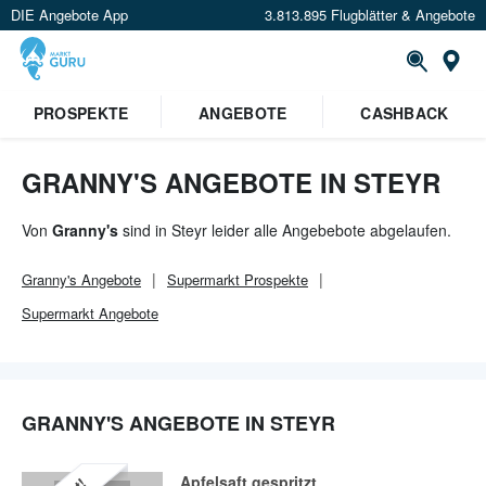
DIE Angebote App
3.813.895 Flugblätter & Angebote
Or
PROSPEKTE
ANGEBOTE
CASHBACK
GRANNY'S ANGEBOTE IN STEYR
Von
Granny's
sind in Steyr leider alle Angebebote abgelaufen.
Granny's
Angebote
Supermarkt
Prospekte
Supermarkt
Angebote
GRANNY'S ANGEBOTE IN STEYR
Apfelsaft gespritzt