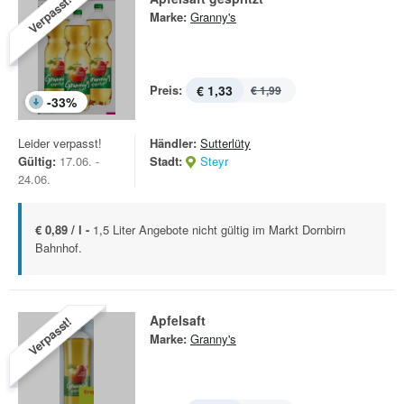
Verpasst!
Marke:
Granny's
Preis:
€ 1,33
€ 1,99
-
33
%
Leider verpasst!
Händler:
Sutterlüty
Gültig:
17.06. -
Stadt:
Steyr
24.06.
€ 0,89 / l -
1,5 Liter Angebote nicht gültig im Markt Dornbirn
Bahnhof.
Apfelsaft
Verpasst!
Marke:
Granny's