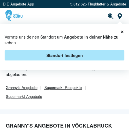
DIE Angebote App
3.812.625 Flugblätter & Angebote
Or
×
PROSPEKTE
ANGEBOTE
CASHBACK
Verrate uns deinen Standort um
Angebote in deiner Nähe
zu
sehen.
GRANNY'S ANGEBOTE IN
VÖCKLABRUCK
Standort festlegen
Von
Granny's
sind in Vöcklabruck leider alle Angebebote
abgelaufen.
Granny's
Angebote
Supermarkt
Prospekte
Supermarkt
Angebote
GRANNY'S ANGEBOTE IN VÖCKLABRUCK