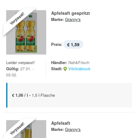
Apfelsaft gespritzt
Verpasst!
Marke:
Granny's
Preis:
€ 1,59
Leider verpasst!
Händler:
Nah&Frisch
Gültig:
27.01. -
Stadt:
Vöcklabruck
03.02.
€ 1,06 / l -
1,5 l-Flasche
Apfelsaft
Verpasst!
Marke:
Granny's