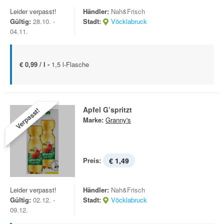
Leider verpasst!
Händler:
Nah&Frisch
Gültig:
28.10. -
Stadt:
Vöcklabruck
04.11.
€ 0,99 / l -
1,5 l-Flasche
Apfel G’spritzt
Verpasst!
Marke:
Granny's
Preis:
€ 1,49
Leider verpasst!
Händler:
Nah&Frisch
Gültig:
02.12. -
Stadt:
Vöcklabruck
09.12.