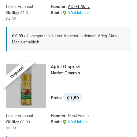
Leider verpasst!
Händler:
ADEG Aktiv
Gültig:
28.01. -
Stadt:
Vöcklabruck
04.02.
€ 0,99 / l -
gespritzt 1,5 Liter Angebot in deinem Adeg Aktiv-
Markt erhältlich.
Apfel G’spritzt
Verpasst!
Marke:
Granny's
Preis:
€ 1,59
Leider verpasst!
Händler:
Nah&Frisch
Gültig:
03.03. -
Stadt:
Vöcklabruck
10.03.