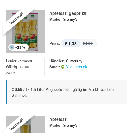
Apfelsaft gespritzt
Verpasst!
Marke:
Granny's
Preis:
€ 1,33
€ 1,99
-
33
%
Leider verpasst!
Händler:
Sutterlüty
Gültig:
17.06. -
Stadt:
Vöcklabruck
24.06.
€ 0,89 / l -
1,5 Liter Angebote nicht gültig im Markt Dornbirn
Bahnhof.
Apfelsaft
Verpasst!
Marke:
Granny's