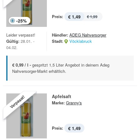
Preis:
€ 1,49
€ 1,99
-
25
%
Leider verpasst!
Händler:
ADEG Nahversorger
Gültig:
28.01. -
Stadt:
Vöcklabruck
04.02.
€ 0,99 / l -
gespritzt 1,5 Liter Angebot in deinem Adeg
Nahversorger-Markt erhältlich.
Apfelsaft
Verpasst!
Marke:
Granny's
Preis:
€ 1,49