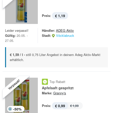
Preis:
€ 1,19
Leider verpasst!
Händler:
ADEG Aktiv
Gültig:
20.05. -
Stadt:
Vöcklabruck
27.05.
€ 1,59 / l -
still 0,75 Liter Angebot in deinem Adeg Aktiv-Markt
erhältlich.
Verpasst!
Top Rabatt
Apfelsaft gespritzt
Marke:
Granny's
Preis:
€ 0,99
€ 1,99
-
50
%