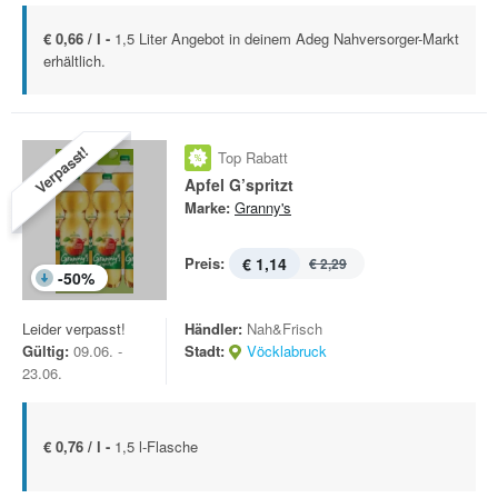
€ 0,66 / l -
1,5 Liter Angebot in deinem Adeg Nahversorger-Markt
erhältlich.
Verpasst!
Top Rabatt
Apfel G’spritzt
Marke:
Granny's
Preis:
€ 1,14
€ 2,29
-
50
%
Leider verpasst!
Händler:
Nah&Frisch
Gültig:
09.06. -
Stadt:
Vöcklabruck
23.06.
€ 0,76 / l -
1,5 l-Flasche