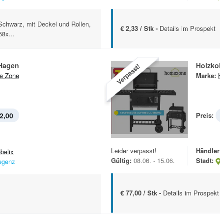
 Schwarz, mit Deckel und Rollen,
€ 2,33 / Stk -
Details im Prospekt
58x...
 Hagen
Holzkoh
Verpasst!
e Zone
Marke:
2,00
Preis:
Leider verpasst!
Händler
belix
Gültig:
08.06. - 15.06.
Stadt:
egenz
€ 77,00 / Stk -
Details im Prospekt