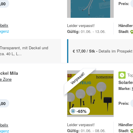
,00
Preis:
belix
Leider verpasst!
Händler
egenz
Gültig:
01.06. - 13.06.
Stadt:
Transparent, mit Deckel und
€ 17,00 / Stk -
Details im Prospekt
a. 40 L, L...
ckel Mila
Verpasst!
Top
e Zone
Solarle
Marke:
,00
Preis:
-
65
%
Leider verpasst!
Händler
belix
Gültig:
01.06. - 08.06.
Stadt:
egenz