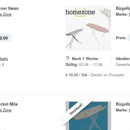
kner Swan
Bügelb
e Zone
Marke:
2,00
Preis:
belix
Noch
1
Woche
Händler
k 8
Gültig:
03.08. - 17.08.
Gewerbe
€ 18,00 / Stk -
Details im Prospekt
ckel Mila
Bügelbr
Verpasst!
e Zone
Marke: