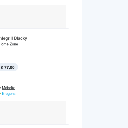
legrill Blacky
Home Zone
€ 77,00
:
Möbelix
Bregenz