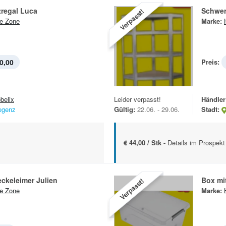
tregal Luca
Schwer
Verpasst!
e Zone
Marke:
0,00
Preis:
belix
Leider verpasst!
Händler
egenz
Gültig:
22.06. - 29.06.
Stadt:
€ 44,00 / Stk -
Details im Prospekt
ckeleimer Julien
Box mi
Verpasst!
e Zone
Marke: