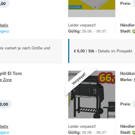
,00
Preis:
belix
Leider verpasst!
Händler
egenz
Gültig:
29.06. - 06.07.
Stadt:
is variiert je nach Größe und
€ 6,00 / Stk -
Details im Prospekt
ill El Toro
Holzkoh
Verpasst!
e Zone
Marke:
0,00
Preis:
belix
Leider verpasst!
Händler
egenz
Gültig:
29.06. - 06.07.
Stadt: