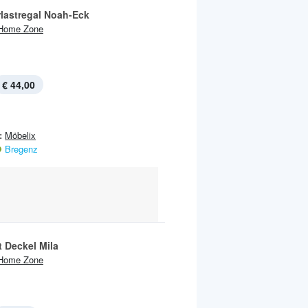
lastregal Noah-Eck
Home Zone
€ 44,00
:
Möbelix
Bregenz
t Deckel Mila
Home Zone