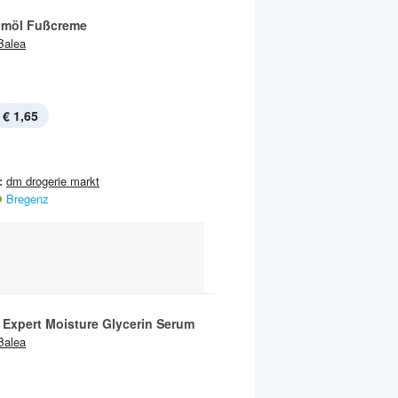
möl Fußcreme
Balea
€ 1,65
:
dm drogerie markt
Bregenz
 Expert Moisture Glycerin Serum
Balea