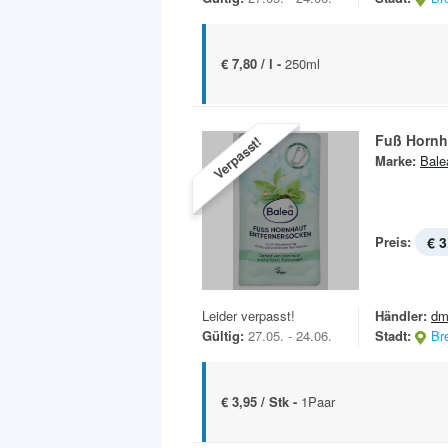
€ 7,80 / l -
250ml
Fuß Hornh
Verpasst!
Marke:
Bale
Preis:
€ 3
Leider verpasst!
Händler:
dm
Gültig:
27.05. - 24.06.
Stadt:
Br
€ 3,95 / Stk -
1Paar