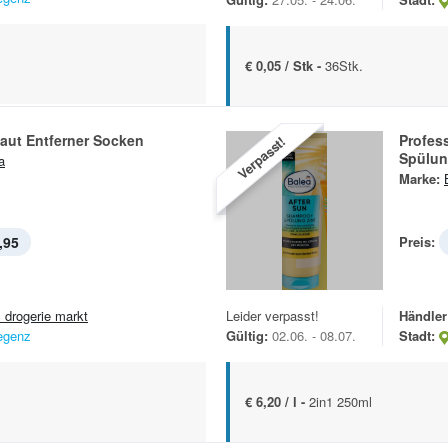
€ 0,05 / Stk -
36Stk.
aut Entferner Socken
Profes
Verpasst!
Spülu
a
Marke:
,95
Preis:
 drogerie markt
Leider verpasst!
Händler
egenz
Gültig:
02.06. - 08.07.
Stadt:
€ 6,20 / l -
2in1 250ml