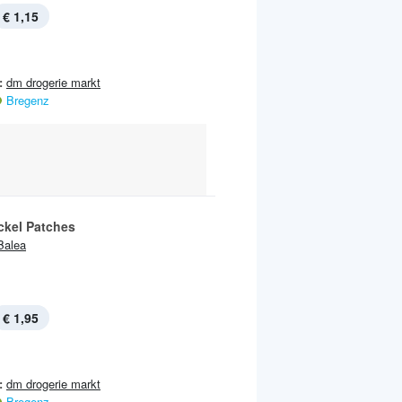
€ 1,15
:
dm drogerie markt
Bregenz
ckel Patches
Balea
€ 1,95
:
dm drogerie markt
Bregenz