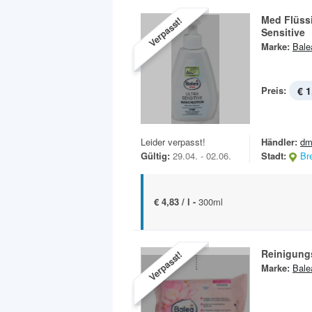
Med Flüssi
Verpasst!
Sensitive
Marke:
Bale
Preis:
€ 1
Leider verpasst!
Händler:
dm
Gültig:
29.04. - 02.06.
Stadt:
Br
€ 4,83 / l -
300ml
Reinigung
Verpasst!
Marke:
Bale