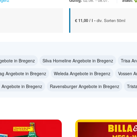
egenz
Gültig:
02.06. - 08.07.
Stadt:
€ 11,00 / l -
div. Sorten 50ml
ebote in Bregenz
Silva Homeline Angebote in Bregenz
Trisa A
ag Angebote in Bregenz
Weleda Angebote in Bregenz
Vossen A
 Angebote in Bregenz
Ravensburger Angebote in Bregenz
Trist