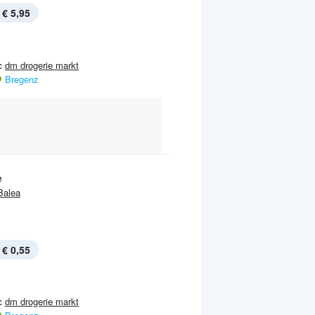
€ 5,95
:
dm drogerie markt
Bregenz
e
Balea
€ 0,55
:
dm drogerie markt