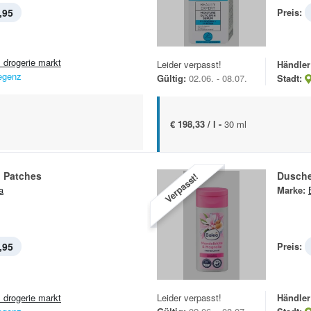
,95
Preis:
 drogerie markt
Leider verpasst!
Händler
egenz
Gültig:
02.06. - 08.07.
Stadt:
€ 198,33 / l -
30 ml
l Patches
Dusch
Verpasst!
a
Marke:
,95
Preis:
 drogerie markt
Leider verpasst!
Händler