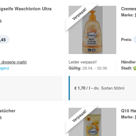
gseife Waschlotion Ultra
Cremes
Verpasst!
Marke:
a
,45
Preis:
 drogerie markt
Leider verpasst!
Händler
egenz
Gültig:
29.04. - 02.06.
Stadt:
€ 1,70 / l -
div. Sorten 500ml
stücher
Q10 H
Verpasst!
a
Marke: