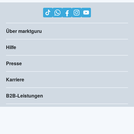
Über marktguru
Hilfe
Presse
Karriere
B2B-Leistungen
Impressum
AGB
Compliance
Barrierefreiheitserklärung
Datenschutz
Privatsphären-Einstellungen
2026
©
Visivo Consulting GmbH