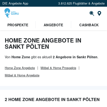
DIE Angebote App
3.812.625 Flugblätter & Angebote
Or
PROSPEKTE
ANGEBOTE
CASHBACK
HOME ZONE ANGEBOTE IN
SANKT PÖLTEN
Von
Home Zone
gibt es aktuell
2 Angebote in Sankt Pölten
.
Home Zone
Angebote
Möbel & Home
Prospekte
Möbel & Home
Angebote
2 HOME ZONE ANGEBOTE IN SANKT PÖLTEN