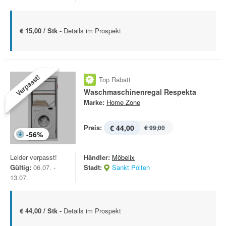
€ 15,00 / Stk -
Details im Prospekt
Verpasst!
Top Rabatt
Waschmaschinenregal Respekta
Marke:
Home Zone
Preis:
€ 44,00
€ 99,00
-
56
%
Leider verpasst!
Händler:
Möbelix
Gültig:
06.07. -
Stadt:
Sankt Pölten
13.07.
€ 44,00 / Stk -
Details im Prospekt