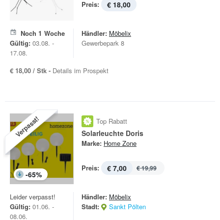
Preis:
€ 18,00
Noch
1
Woche
Händler:
Möbelix
Gültig:
03.08. -
Gewerbepark 8
17.08.
€ 18,00 / Stk -
Details im Prospekt
Verpasst!
Top Rabatt
Solarleuchte Doris
Marke:
Home Zone
Preis:
€ 7,00
€ 19,99
-
65
%
Leider verpasst!
Händler:
Möbelix
Gültig:
01.06. -
Stadt:
Sankt Pölten
08.06.