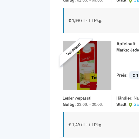
€ 1,99 / l -
1 l-Pkg.
Apfelsaft
Verpasst!
Marke:
Jede
Preis:
€ 1
Leider verpasst!
Händler:
Na
Gültig:
23.06. - 30.06.
Stadt:
Sa
€ 1,49 / l -
1 l-Pkg.