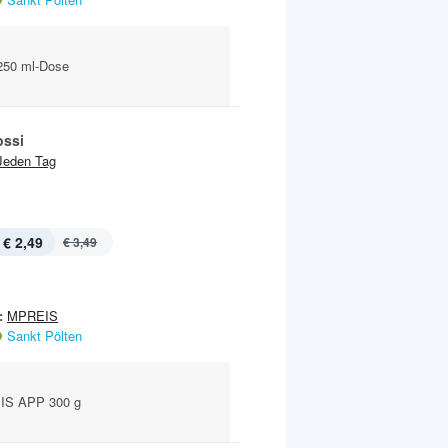
 250 ml-Dose
ssi
Jeden Tag
€ 2,49
€ 3,49
:
MPREIS
Sankt Pölten
IS APP 300 g