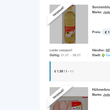
Sonnenbl
Verpasst!
Marke:
Jede
Preis:
€ 1
Leider verpasst!
Händler:
MP
Gültig:
01.07. - 08.07.
Stadt:
Sa
€ 1,99 / l -
1 l
Hühnerbrus
Verpasst!
Marke:
Jede