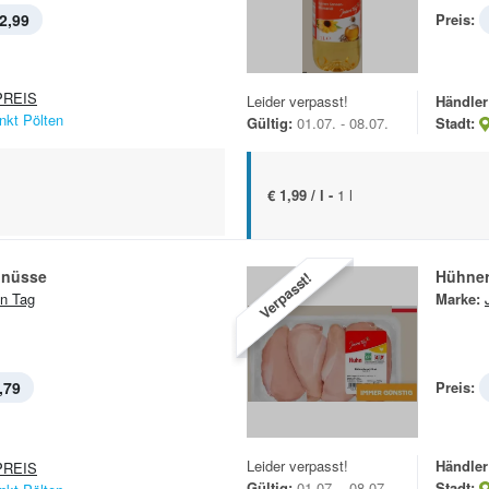
2,99
Preis:
REIS
Leider verpasst!
Händler
nkt Pölten
Gültig:
01.07. - 08.07.
Stadt:
€ 1,99 / l -
1 l
dnüsse
Hühnerb
Verpasst!
n Tag
Marke:
,79
Preis:
Leider verpasst!
Händler
REIS
Gültig:
01.07. - 08.07.
Stadt: