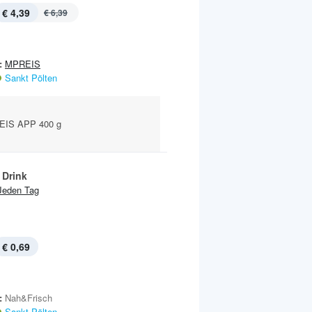
€ 4,39
€ 6,39
:
MPREIS
Sankt Pölten
EIS APP 400 g
 Drink
Jeden Tag
€ 0,69
:
Nah&Frisch
Sankt Pölten