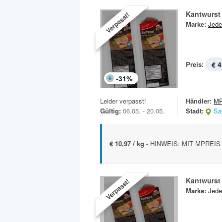
Kantwurst
Verpasst!
Marke:
Jede
Preis:
€ 4
-
31
%
Leider verpasst!
Händler:
MP
Gültig:
06.05. - 20.05.
Stadt:
Sa
€ 10,97 / kg -
HINWEIS: MIT MPREIS 
Kantwurst
Verpasst!
Marke:
Jede