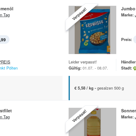
umenöl
Jumbo
Verpasst!
n Tag
Marke:
,99
Preis:
REIS
Leider verpasst!
Händler
nkt Pölten
Gültig:
01.07. - 08.07.
Stadt:
€ 5,58 / kg -
gesalzen 500 g
tfilet
Sonne
Verpasst!
n Tag
Marke: