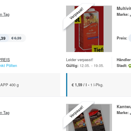
Multivi
Verpasst!
n Tag
Marke:
,39
Preis:
€ 6,39
REIS
Leider verpasst!
Händler
nkt Pölten
Gültig:
12.05. - 19.05.
Stadt:
APP 400 g
€ 1,59 / l -
1 l-Pkg.
Kantwu
Verpasst!
n Tag
Marke: