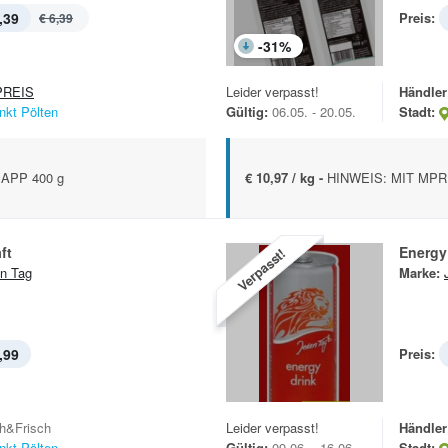
,39
Preis:
€ 6,39
-
31
%
REIS
Leider verpasst!
Händler
nkt Pölten
Gültig:
06.05. - 20.05.
Stadt:
APP 400 g
€ 10,97 / kg -
HINWEIS: MIT MPR
ft
Energy
Verpasst!
n Tag
Marke:
,99
Preis:
h&Frisch
Leider verpasst!
Händler
nkt Pölten
Gültig:
09.06. - 16.06.
Stadt: