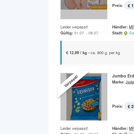
Preis:
€ 1
Leider verpasst!
Händler:
MP
Gültig:
01.07. - 08.07.
Stadt:
Sa
€ 12,99 / kg -
ca. 800 g, per kg
Jumbo Er
Verpasst!
Marke:
Jede
Preis:
€ 2
Leider verpasst!
Händler:
MP