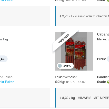
€ 2,76 / l -
classic oder zuckerfrei
Cabano
Verpasst!
n Tag
Marke:
,49
Preis:
-
29
%
h&Frisch
Leider verpasst!
Händler
nkt Pölten
Gültig:
01.07. - 15.07.
Stadt:
€ 8,30 / kg -
HINWEIS: MIT MPRE