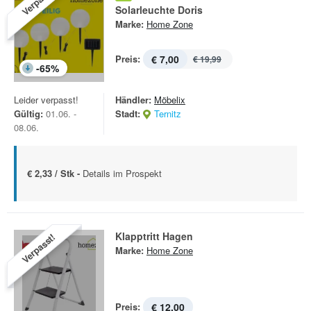
Verpasst!
Solarleuchte Doris
Marke:
Home Zone
Preis:
€ 7,00
€ 19,99
-
65
%
Leider verpasst!
Händler:
Möbelix
Gültig:
01.06. -
Stadt:
Ternitz
08.06.
€ 2,33 / Stk -
Details im Prospekt
Klapptritt Hagen
Verpasst!
Marke:
Home Zone
Preis:
€ 12,00