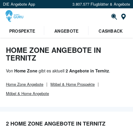
DIE Angebote App
3.807.577 Flugblätter & Angebote
Or
PROSPEKTE
ANGEBOTE
CASHBACK
HOME ZONE ANGEBOTE IN
TERNITZ
Von
Home Zone
gibt es aktuell
2 Angebote in Ternitz
.
Home Zone
Angebote
Möbel & Home
Prospekte
Möbel & Home
Angebote
2 HOME ZONE ANGEBOTE IN TERNITZ