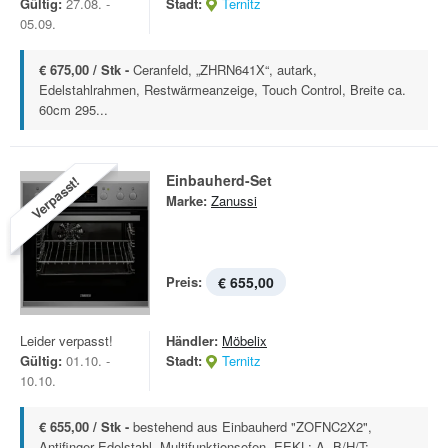
Gültig:
27.08. -
Stadt:
Ternitz
05.09.
€ 675,00 / Stk -
Ceranfeld, „ZHRN641X“, autark,
Edelstahlrahmen, Restwärmeanzeige, Touch Control, Breite ca.
60cm 295...
Einbauherd-Set
Verpasst!
Marke:
Zanussi
Preis:
€ 655,00
Leider verpasst!
Händler:
Möbelix
Gültig:
01.10. -
Stadt:
Ternitz
10.10.
€ 655,00 / Stk -
bestehend aus Einbauherd "ZOFNC2X2",
Antifinger Edelstahl, Multifunktionsofen, EEKL: A, B/H/T: