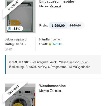
Einbaugeschirrspüler
Verpasst!
Marke:
Zanussi
Preis:
€ 599,00
€ 959,00
-
38
%
Leider verpasst!
Händler:
Leiner
Gültig:
16.04. -
Stadt:
Ternitz
08.05.
€ 599,00 / Stk -
Vollintegriert. 47dB. Wassersensor. Touch
Bedienung. AutoOff. AirDry, 6 Programme. 13 Maßgedecke.
Waschmaschine
Verpasst!
Marke:
Zanussi