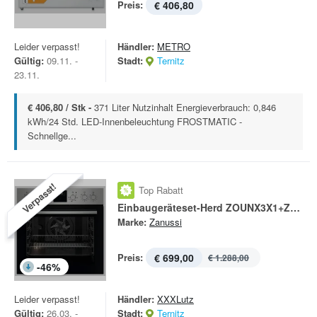
Preis:
€ 406,80
Leider verpasst!
Händler:
METRO
Gültig:
09.11. -
Stadt:
Ternitz
23.11.
€ 406,80 / Stk -
371 Liter Nutzinhalt Energieverbrauch: 0,846
kWh/24 Std. LED-Innenbeleuchtung FROSTMATIC -
Schnellge...
Verpasst!
Top Rabatt
Einbaugeräteset-Herd ZOUNX3X1+ZHDN640X
Marke:
Zanussi
Preis:
€ 699,00
€ 1.288,00
-
46
%
Leider verpasst!
Händler:
XXXLutz
Gültig:
26.03. -
Stadt:
Ternitz