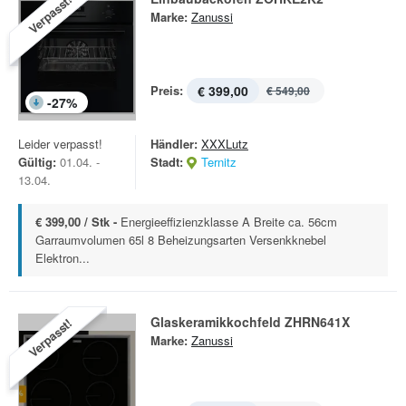
Verpasst!
Marke:
Zanussi
Preis:
€ 399,00
€ 549,00
-
27
%
Leider verpasst!
Händler:
XXXLutz
Gültig:
01.04. -
Stadt:
Ternitz
13.04.
€ 399,00 / Stk -
Energieeffizienzklasse A Breite ca. 56cm
Garraumvolumen 65l 8 Beheizungsarten Versenkknebel
Elektron...
Glaskeramikkochfeld ZHRN641X
Verpasst!
Marke:
Zanussi