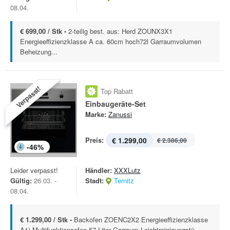
08.04.
€ 699,00 / Stk -
2-teilig best. aus: Herd ZOUNX3X1
Energieeffizienzklasse A ca. 60cm hoch72l Garraumvolumen
Beheizung...
Verpasst!
Top Rabatt
Einbaugeräte-Set
Marke:
Zanussi
Preis:
€ 1.299,00
€ 2.386,00
-
46
%
Leider verpasst!
Händler:
XXXLutz
Gültig:
26.03. -
Stadt:
Ternitz
08.04.
€ 1.299,00 / Stk -
Backofen ZOENC2X2 Energieeffizienzklasse
A1) Multifunktionsofen 57 Liter Garraum Leichtreinigungstü...