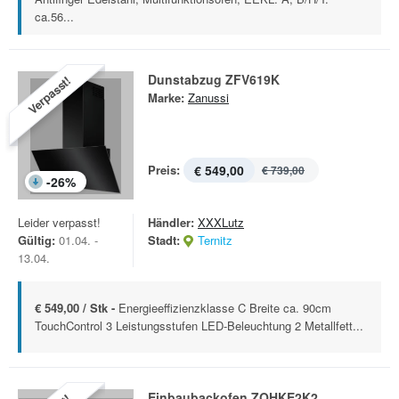
ca.56...
Dunstabzug ZFV619K
Verpasst!
Marke:
Zanussi
Preis:
€ 549,00
€ 739,00
-
26
%
Leider verpasst!
Händler:
XXXLutz
Gültig:
01.04. -
Stadt:
Ternitz
13.04.
€ 549,00 / Stk -
Energieeffizienzklasse C Breite ca. 90cm
TouchControl 3 Leistungsstufen LED-Beleuchtung 2 Metallfett...
Einbaubackofen ZOHKE2K2