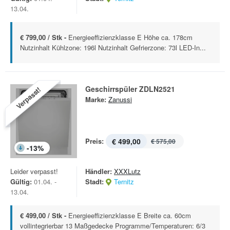
13.04.
€ 799,00 / Stk -
Energieeffizienzklasse E Höhe ca. 178cm
Nutzinhalt Kühlzone: 196l Nutzinhalt Gefrierzone: 73l LED-In...
Geschirrspüler ZDLN2521
Verpasst!
Marke:
Zanussi
Preis:
€ 499,00
€ 575,00
-
13
%
Leider verpasst!
Händler:
XXXLutz
Gültig:
01.04. -
Stadt:
Ternitz
13.04.
€ 499,00 / Stk -
Energieeffizienzklasse E Breite ca. 60cm
vollintegrierbar 13 Maßgedecke Programme/Temperaturen: 6/3