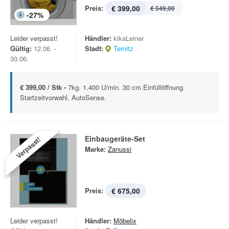
Preis:
€ 399,00
€ 549,00
-
27
%
Leider verpasst!
Händler:
kikaLeiner
Gültig:
12.06. -
Stadt:
Ternitz
30.06.
€ 399,00 / Stk -
7kg. 1.400 U/min. 30 cm Einfüllöffnung.
Startzeitvorwahl. AutoSense.
Einbaugeräte-Set
Verpasst!
Marke:
Zanussi
Preis:
€ 675,00
Leider verpasst!
Händler:
Möbelix