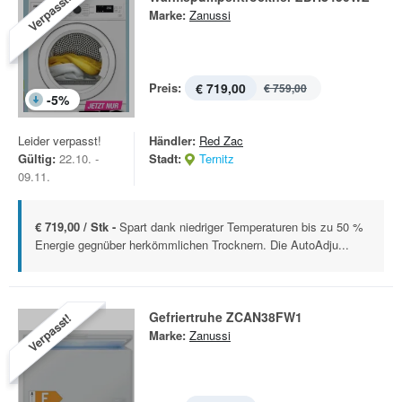
Verpasst!
Marke:
Zanussi
Preis:
€ 719,00
€ 759,00
-
5
%
Leider verpasst!
Händler:
Red Zac
Gültig:
22.10. -
Stadt:
Ternitz
09.11.
€ 719,00 / Stk -
Spart dank niedriger Temperaturen bis zu 50 %
Energie gegnüber herkömmlichen Trocknern. Die AutoAdju...
Gefriertruhe ZCAN38FW1
Verpasst!
Marke:
Zanussi