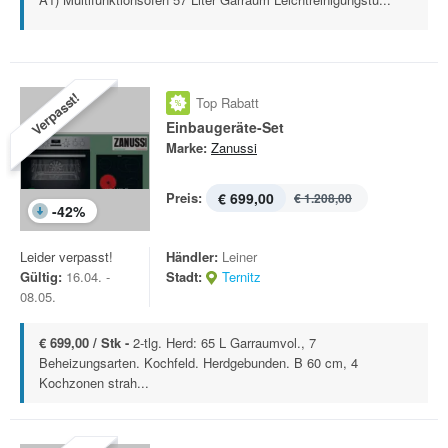
Verpasst!
Top Rabatt
Einbaugeräte-Set
Marke:
Zanussi
Preis:
€ 699,00
€ 1.208,00
-
42
%
Leider verpasst!
Händler:
Leiner
Gültig:
16.04. -
Stadt:
Ternitz
08.05.
€ 699,00 / Stk -
2-tlg. Herd: 65 L Garraumvol., 7
Beheizungsarten. Kochfeld. Herdgebunden. B 60 cm, 4
Kochzonen strah...