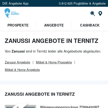
DIE Angebote App
3.812.625 Flugblätter & Angebote
Or
×
PROSPEKTE
ANGEBOTE
CASHBACK
Verrate uns deinen Standort um
Angebote in deiner Nähe
zu
sehen.
ZANUSSI ANGEBOTE IN TERNITZ
Standort festlegen
Von
Zanussi
sind in Ternitz leider alle Angebebote abgelaufen.
Zanussi
Angebote
Möbel & Home
Prospekte
Möbel & Home
Angebote
ZANUSSI ANGEBOTE IN TERNITZ
Wärmepumpentrockner ZDH8450WZ