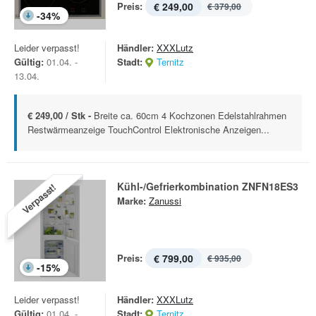
Preis:
€ 249,00
€ 379,00
-
34
%
Leider verpasst!
Händler:
XXXLutz
Gültig:
01.04. -
Stadt:
Ternitz
13.04.
€ 249,00 / Stk -
Breite ca. 60cm 4 Kochzonen Edelstahlrahmen
Restwärmeanzeige TouchControl Elektronische Anzeigen...
Kühl-/Gefrierkombination ZNFN18ES3
Verpasst!
Marke:
Zanussi
Preis:
€ 799,00
€ 935,00
-
15
%
Leider verpasst!
Händler:
XXXLutz
Gültig:
01.04. -
Stadt:
Ternitz