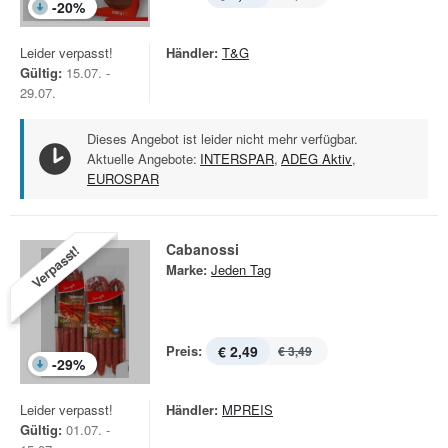
-
20
%
Leider verpasst!
Händler:
T&G
Gültig:
15.07. -
29.07.
Dieses Angebot ist leider nicht mehr verfügbar.
Aktuelle Angebote:
INTERSPAR
,
ADEG Aktiv
,
EUROSPAR
Cabanossi
Verpasst!
Marke:
Jeden Tag
Preis:
€ 2,49
€ 3,49
-
29
%
Leider verpasst!
Händler:
MPREIS
Gültig:
01.07. -