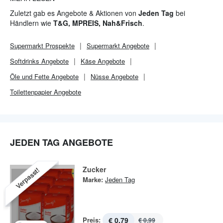
verantwortungsbewussten Umgang mit den Waren und arbeitet
Zuletzt gab es Angebote & Aktionen von
Jeden Tag
bei
deshalb nur mit Herstellern zusammen, welche ein
Händlern wie
T&G, MPREIS, Nah&Frisch
.
Qualitätszertifikat nachweisen können.
Supermarkt
Prospekte
Supermarkt
Angebote
Softdrinks Angebote
Käse Angebote
Öle und Fette Angebote
Nüsse Angebote
Toilettenpapier Angebote
JEDEN TAG ANGEBOTE
Zucker
Verpasst!
Marke:
Jeden Tag
Preis:
€ 0,79
€ 0,99