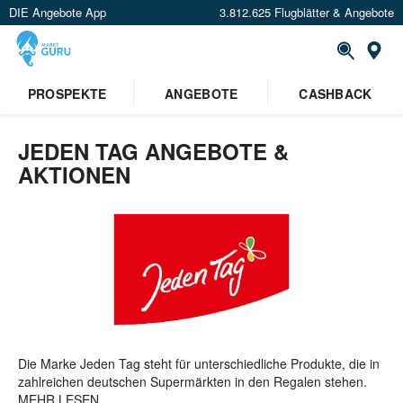
DIE Angebote App
3.812.625 Flugblätter & Angebote
St
×
PROSPEKTE
ANGEBOTE
CASHBACK
Verrate uns deinen Standort um
Angebote in deiner Nähe
zu
sehen.
JEDEN TAG ANGEBOTE &
AKTIONEN
Standort festlegen
Die Marke Jeden Tag steht für unterschiedliche Produkte, die in
zahlreichen deutschen Supermärkten in den Regalen stehen.
Das Unternehmen legt großen Wert auf einen
MEHR LESEN