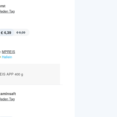
rst
Jeden Tag
€ 4,39
€ 6,39
:
MPREIS
Hallein
EIS APP 400 g
taminsaft
Jeden Tag