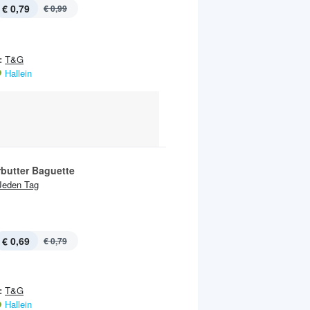
€ 0,79
€ 0,99
:
T&G
Hallein
rbutter Baguette
Jeden Tag
€ 0,69
€ 0,79
:
T&G
Hallein