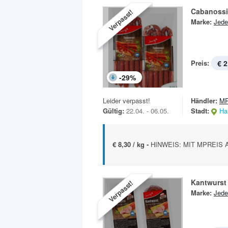
Cabanossi
Verpasst!
Marke:
Jede
Preis:
€ 2
-
29
%
Leider verpasst!
Händler:
MP
Gültig:
22.04. - 06.05.
Stadt:
Hal
€ 8,30 / kg -
HINWEIS: MIT MPREIS A
Kantwurst
Verpasst!
Marke:
Jede