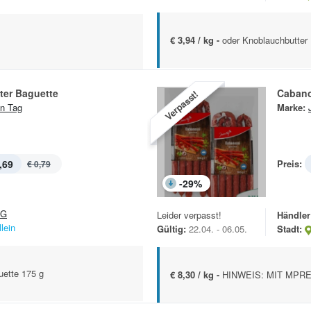
€ 3,94 / kg -
oder Knoblauchbutter
ter Baguette
Cabano
Verpasst!
n Tag
Marke:
,69
Preis:
€ 0,79
-
29
%
&G
Leider verpasst!
Händler
lein
Gültig:
22.04. - 06.05.
Stadt:
uette 175 g
€ 8,30 / kg -
HINWEIS: MIT MPRE