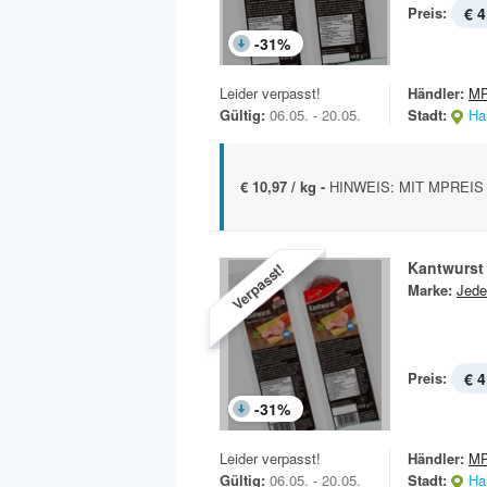
Preis:
€ 4
-
31
%
Leider verpasst!
Händler:
MP
Gültig:
06.05. - 20.05.
Stadt:
Hal
€ 10,97 / kg -
HINWEIS: MIT MPREIS 
Kantwurst
Verpasst!
Marke:
Jede
Preis:
€ 4
-
31
%
Leider verpasst!
Händler:
MP
Gültig:
06.05. - 20.05.
Stadt:
Hal