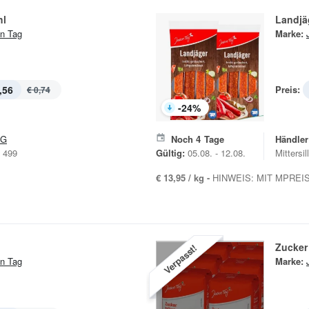
hl
Landjä
n Tag
Marke:
,56
Preis:
€ 0,74
-
24
%
&G
Noch
4
Tage
Händler
e 499
Gültig:
05.08. - 12.08.
Mittersi
€ 13,95 / kg -
HINWEIS: MIT MPREIS
Zucker
Verpasst!
n Tag
Marke: