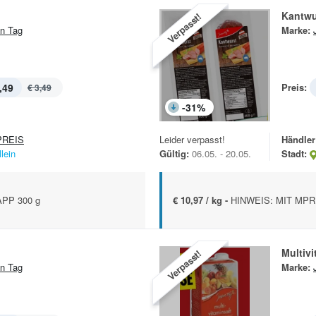
Kantwu
Verpasst!
n Tag
Marke:
,49
Preis:
€ 3,49
-
31
%
REIS
Leider verpasst!
Händler
lein
Gültig:
06.05. - 20.05.
Stadt:
PP 300 g
€ 10,97 / kg -
HINWEIS: MIT MPR
Multivi
Verpasst!
n Tag
Marke: