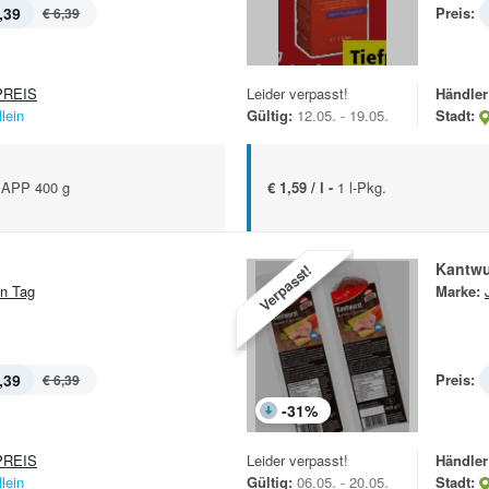
,39
Preis:
€ 6,39
REIS
Leider verpasst!
Händler
lein
Gültig:
12.05. - 19.05.
Stadt:
APP 400 g
€ 1,59 / l -
1 l-Pkg.
Kantwu
Verpasst!
n Tag
Marke:
,39
Preis:
€ 6,39
-
31
%
REIS
Leider verpasst!
Händler
lein
Gültig:
06.05. - 20.05.
Stadt: