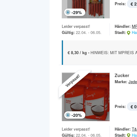
Preis:
€ 2
-
29
%
Leider verpasst!
Händler:
MP
Gültig:
22.04. - 06.05.
Stadt:
Hal
€ 8,30 / kg -
HINWEIS: MIT MPREIS A
Zucker
Verpasst!
Marke:
Jede
Preis:
€ 0
-
20
%
Leider verpasst!
Händler:
T
Gültig:
22.04. - 06.05.
Stadt:
Hal