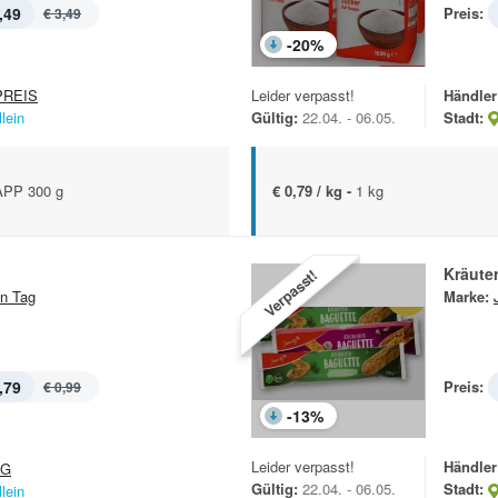
,49
Preis:
€ 3,49
-
20
%
Leider verpasst!
Händler
REIS
Gültig:
22.04. - 06.05.
Stadt:
lein
€ 0,79 / kg -
1 kg
PP 300 g
Kräute
Verpasst!
n Tag
Marke:
,79
Preis:
€ 0,99
-
13
%
Leider verpasst!
Händler
&G
Gültig:
22.04. - 06.05.
Stadt:
lein