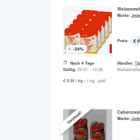
Weizenme
Marke:
Jede
Preis:
€ 0
-
24
%
Noch
4
Tage
Händler:
T
Gültig:
29.07. - 12.08.
Murtalstraß
€ 0,56 / kg -
1 kg., glatt
Cabanossi
Verpasst!
Marke:
Jede