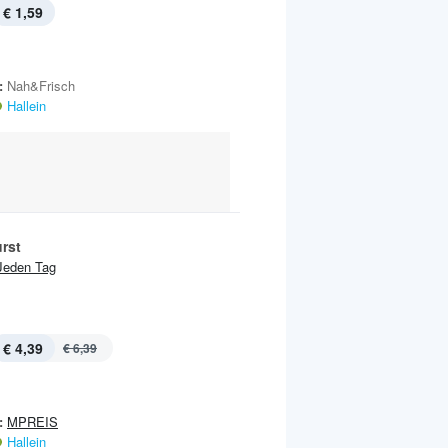
€ 1,59
:
Nah&Frisch
Hallein
rst
Jeden Tag
€ 4,39
€ 6,39
:
MPREIS
Hallein