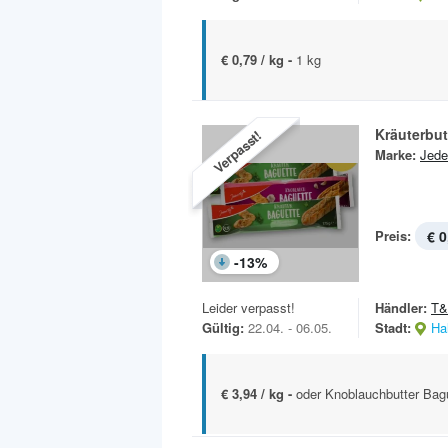
€ 0,79 / kg -
1 kg
Kräuterbut
Verpasst!
Marke:
Jede
Preis:
€ 0
-
13
%
Leider verpasst!
Händler:
T
Gültig:
22.04. - 06.05.
Stadt:
Hal
€ 3,94 / kg -
oder Knoblauchbutter Bag