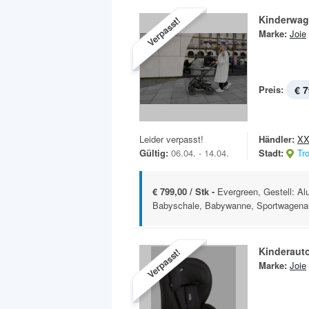
Kinderwag
Verpasst!
Marke:
Joie
Preis:
€ 7
Leider verpasst!
Händler:
XX
Gültig:
06.04. - 14.04.
Stadt:
Tr
€ 799,00 / Stk -
Evergreen, Gestell: A
Babyschale, Babywanne, Sportwagenau
Kinderauto
Verpasst!
Marke:
Joie