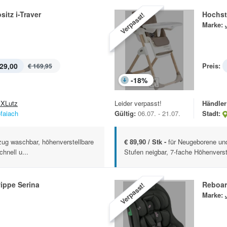
sitz i-Traver
Hochst
Verpasst!
Marke:
29,00
Preis:
€ 169,95
-
18
%
XLutz
Leider verpasst!
Händler
ofaiach
Gültig:
06.07. - 21.07.
Stadt:
zug waschbar, höhenverstellbare
€ 89,90 / Stk -
für Neugeborene und
hnell u...
Stufen neigbar, 7-fache Höhenverst
ippe Serina
Reboar
Verpasst!
Marke: