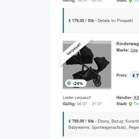
€ 179,00 / Stk -
Details im Prospekt
Kinderwage
Verpasst!
Marke:
Joie
Preis:
€ 7
-
24
%
Leider verpasst!
Händler:
XX
Gültig:
06.07. - 21.07.
Stadt:
Tr
€ 799,00 / Stk -
Ebony, Bezug: Kunstst
Babywanne, Sportwagenaufsatz, Regen