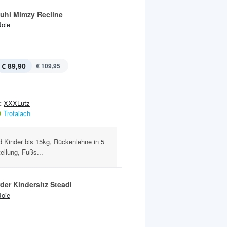
uhl Mimzy Recline
Joie
€ 89,90
€ 109,95
:
XXXLutz
Trofaiach
 Kinder bis 15kg, Rückenlehne in 5
ellung, Fußs...
der Kindersitz Steadi
Joie