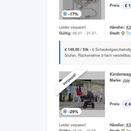
Preis:
€ 1
-
17
%
Leider verpasst!
Händler:
XX
Gültig:
06.07. - 21.07.
Stadt:
Tr
€ 149,00 / Stk -
6 Schaukelgeschwindigk
Stufen, Rückenlehne 3-fach verstellbar
Kinderwag
Verpasst!
Marke:
Joie
Preis:
€ 4
-
29
%
Leider verpasst!
Händler:
XX
Gültig:
15.06. - 23.06.
Stadt:
Tr