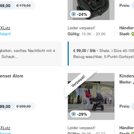
49,00
Preis:
€ 179,95
-
24
%
XLutz
Leider verpasst!
Händler
ofaiach
Gültig:
15.06. - 23.06.
Stadt:
eiten, sanftes Nachtlicht mit 4
€ 99,00 / Stk -
Shale, i-Size 40-10
, Schauk...
Bezug waschbar, 5-Punkt-Gurtsyst
enset Alore
Kinder
Verpasst!
Marke:
99,00
Preis:
€ 699,90
-
29
%
XLutz
Leider verpasst!
Händler
ofaiach
Gültig:
29.06. - 07.07.
Stadt: