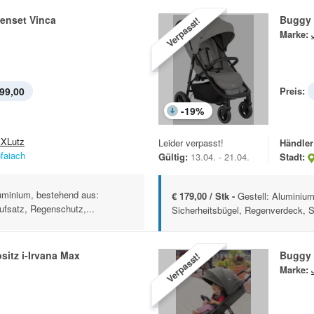
enset Vinca
Buggy 
Verpasst!
Marke:
99,00
Preis:
-
19
%
XLutz
Leider verpasst!
Händler
ofaiach
Gültig:
13.04. - 21.04.
Stadt:
luminium, bestehend aus:
€ 179,00 / Stk -
Gestell: Aluminium,
fsatz, Regenschutz,...
Sicherheitsbügel, Regenverdeck, 
sitz i-Irvana Max
Buggy 
Verpasst!
Marke: