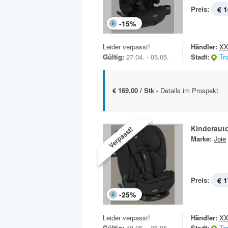
Preis:
€ 1
-
15
%
Leider verpasst!
Händler:
XX
Gültig:
27.04. - 05.05.
Stadt:
Tr
€ 169,00 / Stk -
Details im Prospekt
Kinderauto
Verpasst!
Marke:
Joie
Preis:
€ 1
-
25
%
Leider verpasst!
Händler:
XX
Gültig:
18.05. - 26.05.
Stadt:
Tr