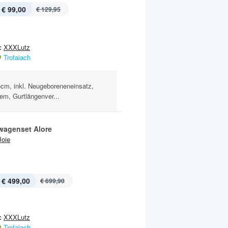
€ 99,00
€ 129,95
:
XXXLutz
Trofaiach
5cm, inkl. Neugeboreneneinsatz,
em, Gurtlängenver...
wagenset Alore
Joie
€ 499,00
€ 699,90
:
XXXLutz
Trofaiach