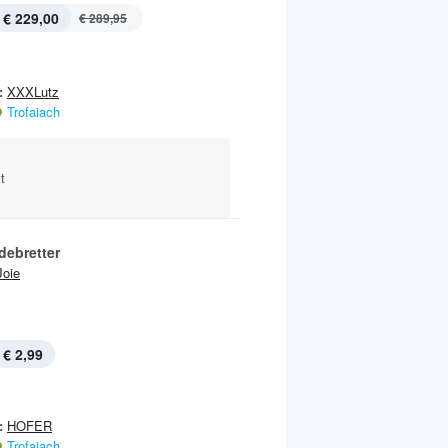
€ 229,00
€ 289,95
:
XXXLutz
Trofaiach
t
debretter
Joie
€ 2,99
:
HOFER
Trofaiach