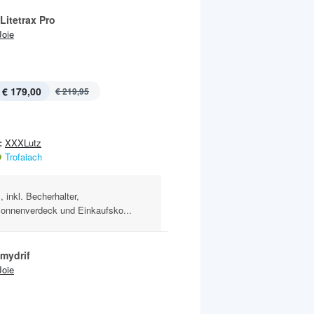
Litetrax Pro
Joie
€ 179,00
€ 219,95
:
XXXLutz
Trofaiach
 inkl. Becherhalter,
Sonnenverdeck und Einkaufsko...
mydrif
Joie