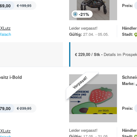
69,00
Preis:
€ 199,95
-
21
%
XLutz
Leider verpasst!
Händler
ofaiach
Gültig:
27.04. - 05.05.
Stadt:
€ 229,00 / Stk -
Details im Prospek
sitz i-Bold
Schnei
Verpasst!
Marke:
79,00
Preis:
€ 239,95
Leider verpasst!
Händler
XLutz
Gültig:
17.05. - 21.05.
Stadt:
ofaiach