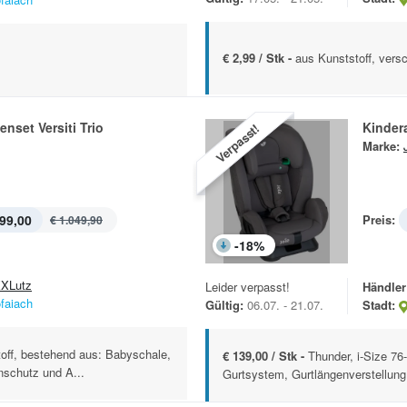
€ 2,99 / Stk -
aus Kunststoff, vers
nset Versiti Trio
Kindera
Verpasst!
Marke:
99,00
Preis:
€ 1.049,90
-
18
%
XLutz
Leider verpasst!
Händler
ofaiach
Gültig:
06.07. - 21.07.
Stadt:
off, bestehend aus: Babyschale,
€ 139,00 / Stk -
Thunder, i-Size 7
schutz und A...
Gurtsystem, Gurtlängenverstellung,