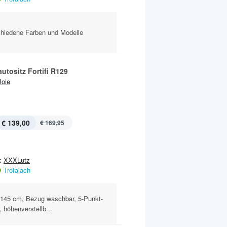
chiedene Farben und Modelle
utositz Fortifi R129
Joie
€ 139,00
€ 169,95
:
XXXLutz
Trofaiach
6-145 cm, Bezug waschbar, 5-Punkt-
 höhenverstellb...