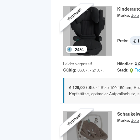
Kinderauto
Verpasst!
Marke:
Joie
Preis:
€ 1
-
24
%
Leider verpasst!
Händler:
XX
Gültig:
06.07. - 21.07.
Stadt:
Tr
€ 129,00 / Stk -
i-Size 100-150 cm, Be
Kopfstütze, optimaler Aufprallschutz, sc
Schaukelw
Verpasst!
Marke:
Joie