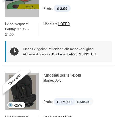
Preis:
€ 2,99
Leider verpasst!
Händler:
HOFER
Gültig:
17.05. -
21.05.
Dieses Angebot ist leider nicht mehr verfügbar.
Aktuelle Angebote:
Küchenzubehör
,
PENNY
,
Lidl
Kinderautositz i-Bold
Verpasst!
Marke:
Joie
Preis:
€ 179,00
€ 239,95
-
25
%
Leider verpasst!
Händler:
XXXLutz