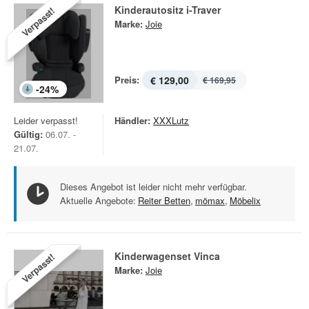
Kinderautositz i-Traver
Verpasst!
Marke:
Joie
Preis:
€ 129,00
€ 169,95
-
24
%
Leider verpasst!
Händler:
XXXLutz
Gültig:
06.07. -
21.07.
Dieses Angebot ist leider nicht mehr verfügbar.
Aktuelle Angebote:
Reiter Betten
,
mömax
,
Möbelix
Kinderwagenset Vinca
Verpasst!
Marke:
Joie