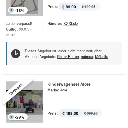
Preis:
€ 89,90
€ 109,95
-
18
%
Leider verpasst!
Händler:
XXXLutz
Gültig:
06.07. -
21.07.
Dieses Angebot ist leider nicht mehr verfügbar.
Aktuelle Angebote:
Reiter Betten
,
mömax
,
Möbelix
Kinderwagenset Alore
Verpasst!
Marke:
Joie
Preis:
€ 499,00
€ 699,90
-
29
%