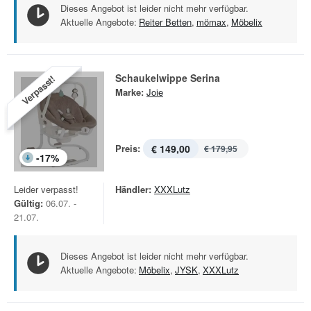
Dieses Angebot ist leider nicht mehr verfügbar.
Aktuelle Angebote:
Reiter Betten
,
mömax
,
Möbelix
Schaukelwippe Serina
Verpasst!
Marke:
Joie
Preis:
€ 149,00
€ 179,95
-
17
%
Leider verpasst!
Händler:
XXXLutz
Gültig:
06.07. -
21.07.
Dieses Angebot ist leider nicht mehr verfügbar.
Aktuelle Angebote:
Möbelix
,
JYSK
,
XXXLutz