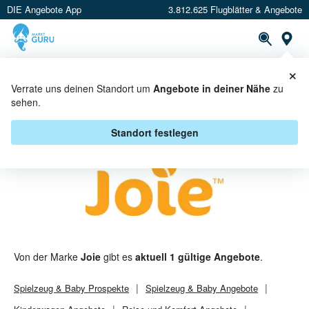
DIE Angebote App
3.812.625 Flugblätter & Angebote
St
×
PROSPEKTE
ANGEBOTE
CASHBACK
Verrate uns deinen Standort um
Angebote in deiner Nähe
zu
sehen.
JOIE ANGEBOTE & AKTIONEN
Standort festlegen
Von der Marke
Joie
gibt es
aktuell 1 gültige Angebote
.
Spielzeug & Baby
Prospekte
Spielzeug & Baby
Angebote