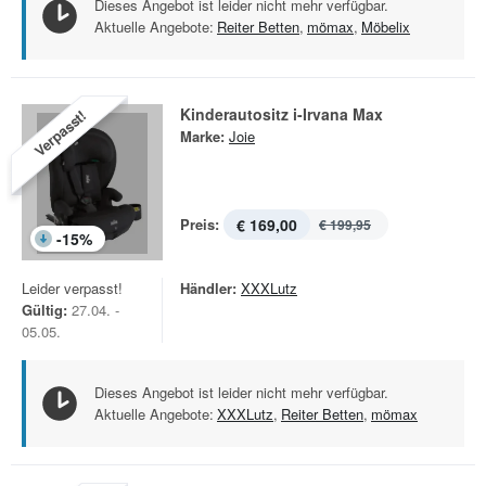
Dieses Angebot ist leider nicht mehr verfügbar.
Aktuelle Angebote:
Reiter Betten
,
mömax
,
Möbelix
Kinderautositz i-Irvana Max
Verpasst!
Marke:
Joie
Preis:
€ 169,00
€ 199,95
-
15
%
Leider verpasst!
Händler:
XXXLutz
Gültig:
27.04. -
05.05.
Dieses Angebot ist leider nicht mehr verfügbar.
Aktuelle Angebote:
XXXLutz
,
Reiter Betten
,
mömax