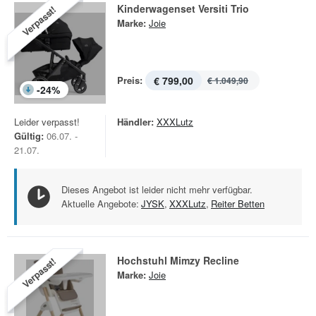
Kinderwagenset Versiti Trio
Verpasst!
Marke:
Joie
Preis:
€ 799,00
€ 1.049,90
-
24
%
Leider verpasst!
Händler:
XXXLutz
Gültig:
06.07. -
21.07.
Dieses Angebot ist leider nicht mehr verfügbar.
Aktuelle Angebote:
JYSK
,
XXXLutz
,
Reiter Betten
Hochstuhl Mimzy Recline
Verpasst!
Marke:
Joie