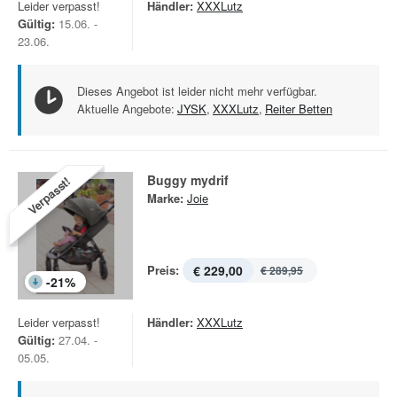
Leider verpasst!
Händler:
XXXLutz
Gültig:
15.06. -
23.06.
Dieses Angebot ist leider nicht mehr verfügbar.
Aktuelle Angebote:
JYSK
,
XXXLutz
,
Reiter Betten
Buggy mydrif
Verpasst!
Marke:
Joie
Preis:
€ 229,00
€ 289,95
-
21
%
Leider verpasst!
Händler:
XXXLutz
Gültig:
27.04. -
05.05.