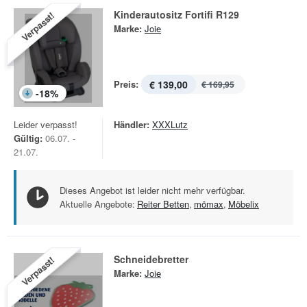
Kinderautositz Fortifi R129
Verpasst!
Marke:
Joie
Preis:
€ 139,00
€ 169,95
-
18
%
Leider verpasst!
Händler:
XXXLutz
Gültig:
06.07. -
21.07.
Dieses Angebot ist leider nicht mehr verfügbar.
Aktuelle Angebote:
Reiter Betten
,
mömax
,
Möbelix
Schneidebretter
Verpasst!
Marke:
Joie