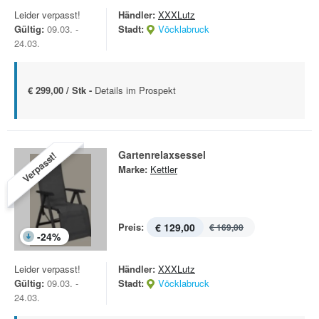
Leider verpasst!
Händler:
XXXLutz
Gültig:
09.03. -
Stadt:
Vöcklabruck
24.03.
€ 299,00 / Stk -
Details im Prospekt
Gartenrelaxsessel
Verpasst!
Marke:
Kettler
Preis:
€ 129,00
€ 169,00
-
24
%
Leider verpasst!
Händler:
XXXLutz
Gültig:
09.03. -
Stadt:
Vöcklabruck
24.03.