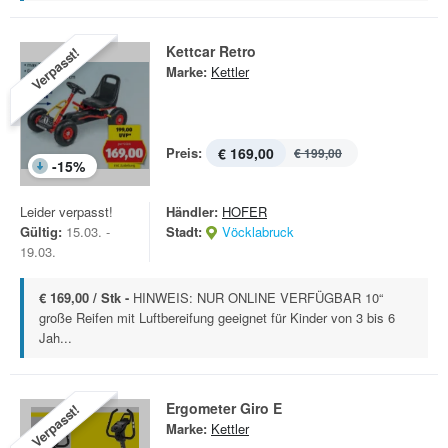
Kettcar Retro
Verpasst!
Marke:
Kettler
Preis:
€ 169,00
€ 199,00
-
15
%
Leider verpasst!
Händler:
HOFER
Gültig:
15.03. -
Stadt:
Vöcklabruck
19.03.
€ 169,00 / Stk -
HINWEIS: NUR ONLINE VERFÜGBAR 10“
große Reifen mit Luftbereifung geeignet für Kinder von 3 bis 6
Jah...
Ergometer Giro E
Verpasst!
Marke:
Kettler