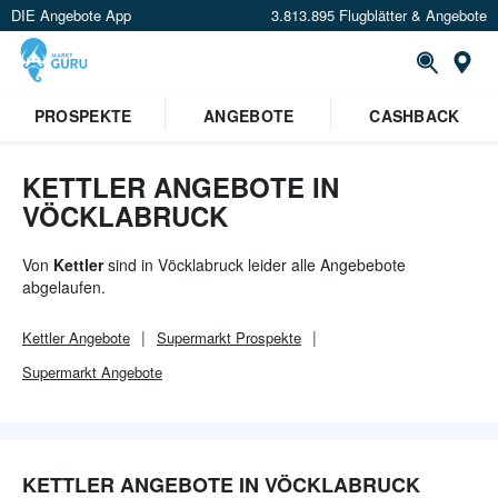
DIE Angebote App
3.813.895 Flugblätter & Angebote
Or
PROSPEKTE
ANGEBOTE
CASHBACK
KETTLER ANGEBOTE IN
VÖCKLABRUCK
Von
Kettler
sind in Vöcklabruck leider alle Angebebote
abgelaufen.
Kettler
Angebote
Supermarkt
Prospekte
Supermarkt
Angebote
KETTLER ANGEBOTE IN VÖCKLABRUCK