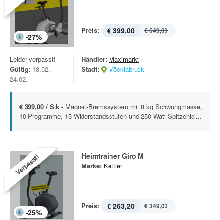
Preis:
€ 399,00
€ 549,00
-
27
%
Leider verpasst!
Händler:
Maximarkt
Gültig:
18.02. -
Stadt:
Vöcklabruck
24.02.
€ 399,00 / Stk -
Magnet-Bremssystem mit 8 kg Schwungmasse,
10 Programme, 15 Widerstandsstufen und 250 Watt Spitzenlei...
Heimtrainer Giro M
Verpasst!
Marke:
Kettler
Preis:
€ 263,20
€ 349,00
-
25
%