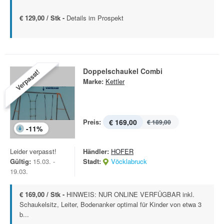
€ 129,00 / Stk -
Details im Prospekt
Doppelschaukel Combi
Verpasst!
Marke:
Kettler
Preis:
€ 169,00
€ 189,00
-
11
%
Leider verpasst!
Händler:
HOFER
Gültig:
15.03. -
Stadt:
Vöcklabruck
19.03.
€ 169,00 / Stk -
HINWEIS: NUR ONLINE VERFÜGBAR inkl.
Schaukelsitz, Leiter, Bodenanker optimal für Kinder von etwa 3
b...