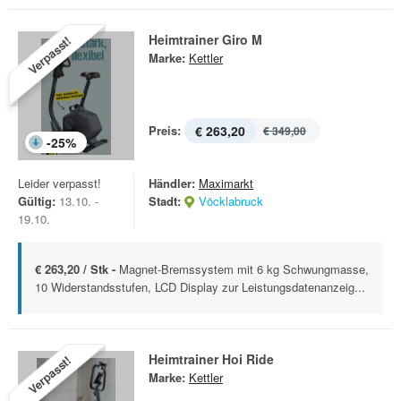
Heimtrainer Giro M
Verpasst!
Marke:
Kettler
Preis:
€ 263,20
€ 349,00
-
25
%
Leider verpasst!
Händler:
Maximarkt
Gültig:
13.10. -
Stadt:
Vöcklabruck
19.10.
€ 263,20 / Stk -
Magnet-Bremssystem mit 6 kg Schwungmasse,
10 Widerstandsstufen, LCD Display zur Leistungsdatenanzeig...
Heimtrainer Hoi Ride
Verpasst!
Marke:
Kettler