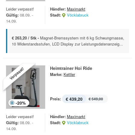
Leider verpasst!
Händler:
Maximarkt
Gültig:
08.09. -
Stadt:
Vöcklabruck
14.09.
€ 263,20 / Stk -
Magnet-Bremssystem mit 6 kg Schwungmasse,
10 Widerstandsstufen, LCD Display zur Leistungsdatenanzeig...
Heimtrainer Hoi Ride
Verpasst!
Marke:
Kettler
Preis:
€ 439,20
€ 549,00
-
20
%
Leider verpasst!
Händler:
Maximarkt
Gültig:
08.09. -
Stadt:
Vöcklabruck
14.09.