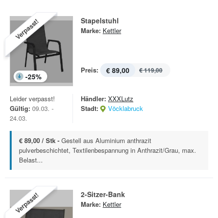
Stapelstuhl
Verpasst!
Marke:
Kettler
Preis:
€ 89,00
€ 119,00
-
25
%
Leider verpasst!
Händler:
XXXLutz
Gültig:
09.03. -
Stadt:
Vöcklabruck
24.03.
€ 89,00 / Stk -
Gestell aus Aluminium anthrazit
pulverbeschichtet, Textilenbespannung in Anthrazit/Grau, max.
Belast...
2-Sitzer-Bank
Verpasst!
Marke:
Kettler