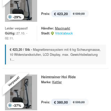
Preis:
€ 423,20
€ 599,00
-
29
%
Leider verpasst!
Händler:
Maximarkt
Gültig:
27.10. -
Stadt:
Vöcklabruck
02.11.
€ 423,20 / Stk -
Magnetbremssystem mit 6 kg Schwungmasse,
10 Widerstandsstufen, LCD Display, max. Gewichtsbelastung
1...
Heimtrainer Hoi Ride
Verpasst!
Marke:
Kettler
Preis:
€ 380,00
€ 599,00
-
37
%