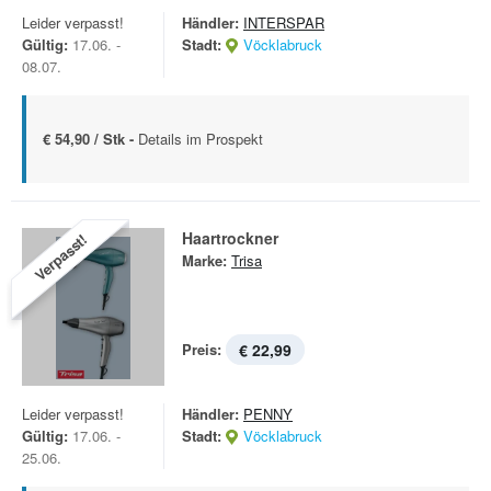
Leider verpasst!
Händler:
INTERSPAR
Gültig:
17.06. -
Stadt:
Vöcklabruck
08.07.
€ 54,90 / Stk -
Details im Prospekt
Haartrockner
Verpasst!
Marke:
Trisa
Preis:
€ 22,99
Leider verpasst!
Händler:
PENNY
Gültig:
17.06. -
Stadt:
Vöcklabruck
25.06.