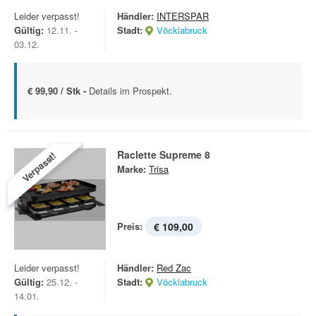
Leider verpasst!
Händler:
INTERSPAR
Gültig:
12.11. -
Stadt:
Vöcklabruck
03.12.
€ 99,90 / Stk -
Details im Prospekt.
Raclette Supreme 8
Verpasst!
Marke:
Trisa
Preis:
€ 109,00
Leider verpasst!
Händler:
Red Zac
Gültig:
25.12. -
Stadt:
Vöcklabruck
14.01.