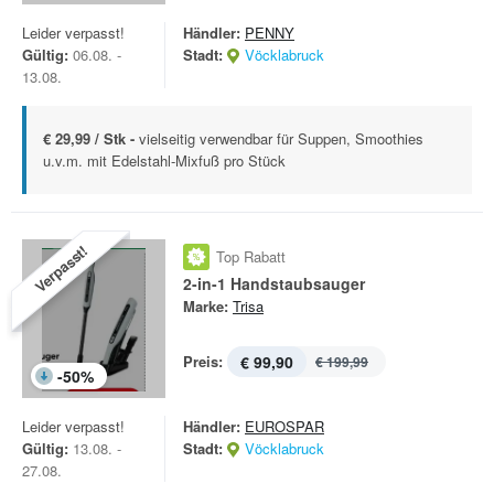
Leider verpasst!
Händler:
PENNY
Gültig:
06.08. -
Stadt:
Vöcklabruck
13.08.
€ 29,99 / Stk -
vielseitig verwendbar für Suppen, Smoothies
u.v.m. mit Edelstahl-Mixfuß pro Stück
Verpasst!
Top Rabatt
2-in-1 Handstaubsauger
Marke:
Trisa
Preis:
€ 99,90
€ 199,99
-
50
%
Leider verpasst!
Händler:
EUROSPAR
Gültig:
13.08. -
Stadt:
Vöcklabruck
27.08.