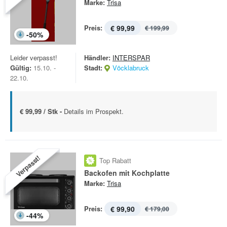
Marke:
Trisa
Preis:
€ 99,99
€ 199,99
-
50
%
Leider verpasst!
Händler:
INTERSPAR
Gültig:
15.10. -
Stadt:
Vöcklabruck
22.10.
€ 99,99 / Stk -
Details im Prospekt.
Verpasst!
Top Rabatt
Backofen mit Kochplatte
Marke:
Trisa
Preis:
€ 99,90
€ 179,00
-
44
%