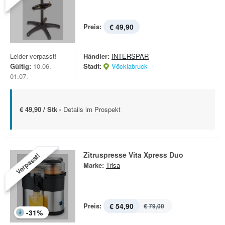
Preis:
€ 49,90
Leider verpasst!
Händler:
INTERSPAR
Gültig:
10.06. -
Stadt:
Vöcklabruck
01.07.
€ 49,90 / Stk -
Details im Prospekt
Zitruspresse Vita Xpress Duo
Verpasst!
Marke:
Trisa
Preis:
€ 54,90
€ 79,00
-
31
%