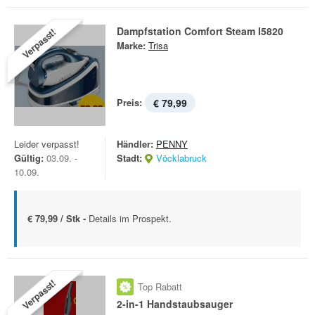
Dampfstation Comfort Steam I5820
Verpasst!
Marke:
Trisa
Preis:
€ 79,99
Leider verpasst!
Händler:
PENNY
Gültig:
03.09. -
Stadt:
Vöcklabruck
10.09.
€ 79,99 / Stk -
Details im Prospekt.
Verpasst!
Top Rabatt
2-in-1 Handstaubsauger