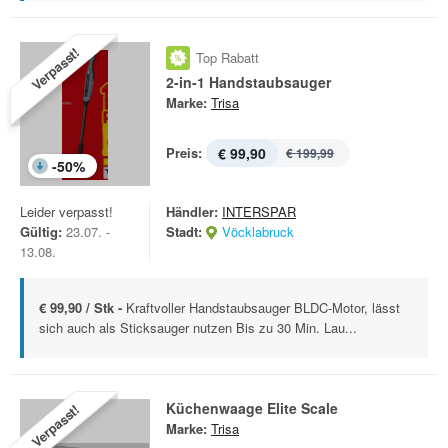
Verpasst!
Top Rabatt
2-in-1 Handstaubsauger
Marke:
Trisa
Preis:
€ 99,90
€ 199,99
-
50
%
Leider verpasst!
Händler:
INTERSPAR
Gültig:
23.07. -
Stadt:
Vöcklabruck
13.08.
€ 99,90 / Stk -
Kraftvoller Handstaubsauger BLDC-Motor, lässt
sich auch als Sticksauger nutzen Bis zu 30 Min. Lau...
Küchenwaage Elite Scale
Verpasst!
Marke:
Trisa