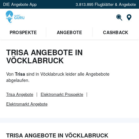
DIE Angebote App
3.813.895 Flugblätter & Angebote
Or
PROSPEKTE
ANGEBOTE
CASHBACK
TRISA ANGEBOTE IN
VÖCKLABRUCK
Von
Trisa
sind in Vöcklabruck leider alle Angebebote
abgelaufen.
Trisa
Angebote
Elektromarkt
Prospekte
Elektromarkt
Angebote
TRISA ANGEBOTE IN VÖCKLABRUCK