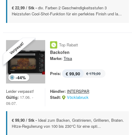
€ 22,99 / Stk -
div. Farben 2 Geschwindigkeitsstufen 3
Heizstufen Cool-Shot-Funktion für ein perfektes Finish und la...
Verpasst!
Top Rabatt
Backofen
Marke:
Trisa
Preis:
€ 99,90
€ 179,00
-
44
%
Leider verpasst!
Händler:
INTERSPAR
Gültig:
17.06. -
Stadt:
Vöcklabruck
09.07.
€ 99,90 / Stk -
Ideal zum Backen, Gratinieren, Grillieren, Braten.
Hitze-Regulierung von 100 bis 230°C für eine opti...