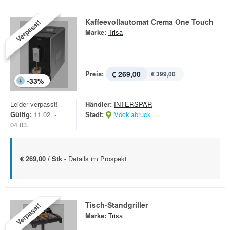
Kaffeevollautomat Crema One Touch
Verpasst!
Marke:
Trisa
Preis:
€ 269,00
€ 399,00
-
33
%
Leider verpasst!
Händler:
INTERSPAR
Gültig:
11.02. -
Stadt:
Vöcklabruck
04.03.
€ 269,00 / Stk -
Details im Prospekt
Tisch-Standgriller
Verpasst!
Marke:
Trisa