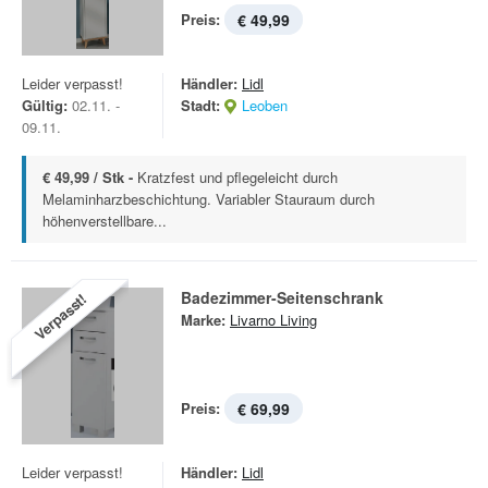
Preis:
€ 49,99
Leider verpasst!
Händler:
Lidl
Gültig:
02.11. -
Stadt:
Leoben
09.11.
€ 49,99 / Stk -
Kratzfest und pflegeleicht durch
Melaminharzbeschichtung. Variabler Stauraum durch
höhenverstellbare...
Badezimmer-Seitenschrank
Verpasst!
Marke:
Livarno Living
Preis:
€ 69,99
Leider verpasst!
Händler:
Lidl