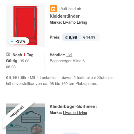
Läuft bald ab
Kleiderständer
Marke:
Livarno Living
Preis:
€ 9,99
€ 14,99
-
33
%
Noch
1
Tag
Händler:
Lidl
Gültig:
05.08. -
Eggenberger Allee 6
08.08.
€ 9,99 / Stk -
Mit 4 Lenkrollen – davon 2 feststellbar Stufenlos
höhenverstellbar von ca. 98 bis 160 cm Platzsparen...
Kleiderbügel-Sortiment
Verpasst!
Marke:
Livarno Living