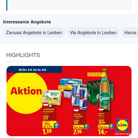
Interessante Angebote
Zanussi Angebote in Leoben
Via Angebote in Leoben
Hama 
HIGHLIGHTS