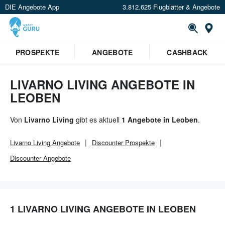
DIE Angebote App
3.812.625 Flugblätter & Angebote
Or
PROSPEKTE
ANGEBOTE
CASHBACK
LIVARNO LIVING ANGEBOTE IN
LEOBEN
Von
Livarno Living
gibt es aktuell
1 Angebote in Leoben
.
Livarno Living
Angebote
Discounter
Prospekte
Discounter
Angebote
1 LIVARNO LIVING ANGEBOTE IN LEOBEN