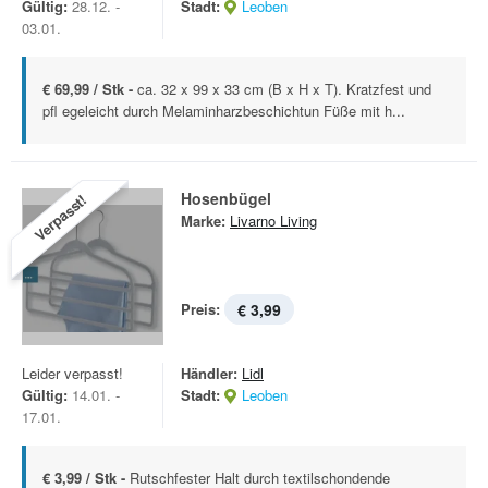
Gültig:
28.12. -
Stadt:
Leoben
03.01.
€ 69,99 / Stk -
ca. 32 x 99 x 33 cm (B x H x T). Kratzfest und
pfl egeleicht durch Melaminharzbeschichtun Füße mit h...
Hosenbügel
Verpasst!
Marke:
Livarno Living
Preis:
€ 3,99
Leider verpasst!
Händler:
Lidl
Gültig:
14.01. -
Stadt:
Leoben
17.01.
€ 3,99 / Stk -
Rutschfester Halt durch textilschondende