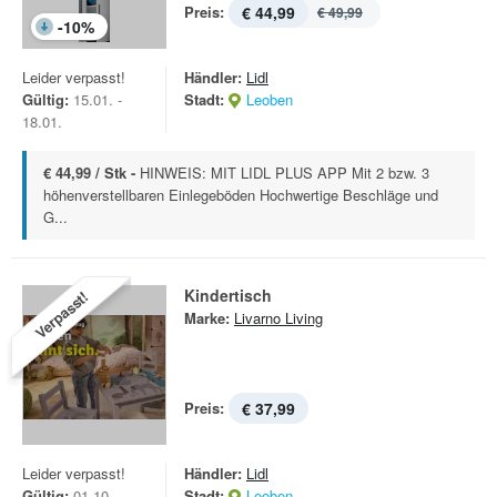
Preis:
€ 44,99
€ 49,99
-
10
%
Leider verpasst!
Händler:
Lidl
Gültig:
15.01. -
Stadt:
Leoben
18.01.
€ 44,99 / Stk -
HINWEIS: MIT LIDL PLUS APP Mit 2 bzw. 3
höhenverstellbaren Einlegeböden Hochwertige Beschläge und
G...
Kindertisch
Verpasst!
Marke:
Livarno Living
Preis:
€ 37,99
Leider verpasst!
Händler:
Lidl
Gültig:
01.10. -
Stadt:
Leoben