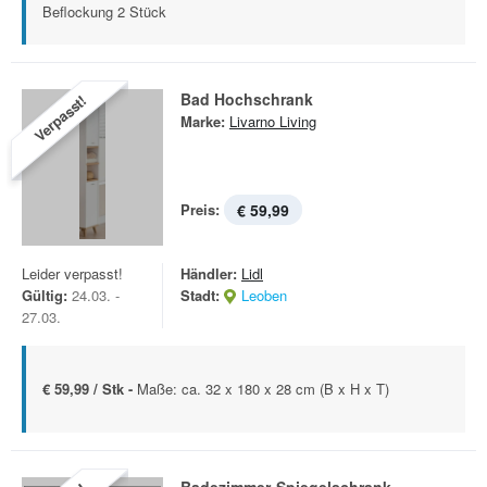
Beflockung 2 Stück
Bad Hochschrank
Verpasst!
Marke:
Livarno Living
Preis:
€ 59,99
Leider verpasst!
Händler:
Lidl
Gültig:
24.03. -
Stadt:
Leoben
27.03.
€ 59,99 / Stk -
Maße: ca. 32 x 180 x 28 cm (B x H x T)