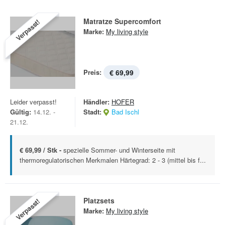
Matratze Supercomfort
Verpasst!
Marke:
My living style
Preis:
€ 69,99
Leider verpasst!
Händler:
HOFER
Gültig:
14.12. -
Stadt:
Bad Ischl
21.12.
€ 69,99 / Stk -
spezielle Sommer- und Winterseite mit
thermoregulatorischen Merkmalen Härtegrad: 2 - 3 (mittel bis f...
Platzsets
Verpasst!
Marke:
My living style