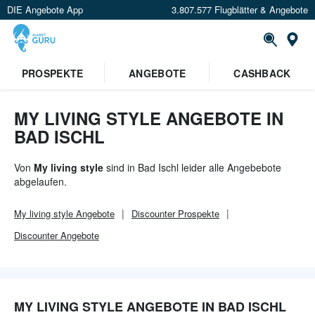
DIE Angebote App
3.807.577 Flugblätter & Angebote
Or
PROSPEKTE
ANGEBOTE
CASHBACK
MY LIVING STYLE ANGEBOTE IN
BAD ISCHL
Von
My living style
sind in Bad Ischl leider alle Angebebote
abgelaufen.
My living style
Angebote
Discounter
Prospekte
Discounter
Angebote
MY LIVING STYLE ANGEBOTE IN BAD ISCHL