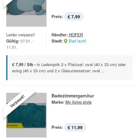
Preis:
€ 7,99
Leider verpasst!
Händler:
HOFER
Gültig:
07.01. -
Stadt:
Bad Ischl
11.01.
€ 7,99 / Stk -
in Lederoptik 2 x Platzset: oval (40 x 33 cm) oder
eckig (45 x 33 cm) und 2 x Glasuntersetzer: oval ...
Badezimmergarnitur
Verpasst!
Marke:
My living style
Preis:
€ 11,99