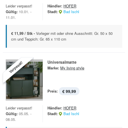
Leider verpasst!
Händler:
HOFER
Gültig:
10.01. -
Stadt:
Bad Ischl
11.01.
€ 11,99 / Stk -
Vorleger mit oder ohne Ausschnitt: Gr. 50 x 50
cm und Teppich: Gr. 65 x 110 cm
Universalmatte
Verpasst!
Marke:
My living style
Preis:
€ 99,99
Leider verpasst!
Händler:
HOFER
Gültig:
05.05. -
Stadt:
Bad Ischl
08.05.