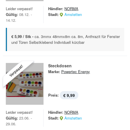
Leider verpasst!
Händler:
NORMA
Gültig:
08.12. -
Stadt:
Amstetten
14.12.
€ 5,99 / Stk -
ca. 3mmx 48mmx8m ca. 8m, Anthrazit für Fenster
und Türen Selbstklebend Individuell kürzbar
Steckdosen
Verpasst!
Marke:
Powertec Energy
Preis:
€ 9,99
Leider verpasst!
Händler:
NORMA
Gültig:
23.06. -
Stadt:
Amstetten
29.06.