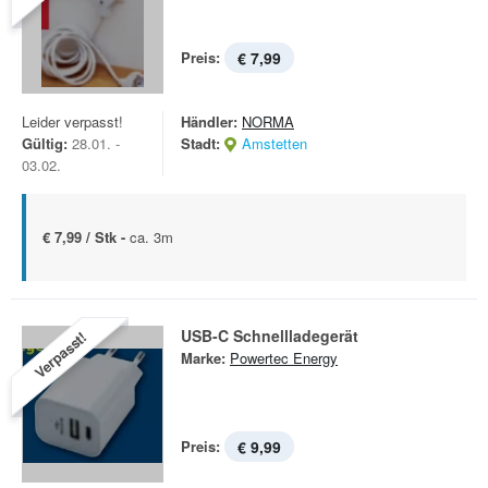
Preis:
€ 7,99
Leider verpasst!
Händler:
NORMA
Gültig:
28.01. -
Stadt:
Amstetten
03.02.
€ 7,99 / Stk -
ca. 3m
USB-C Schnellladegerät
Verpasst!
Marke:
Powertec Energy
Preis:
€ 9,99