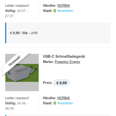
Leider verpasst!
Händler:
NORMA
Gültig:
23.07. -
Stadt:
Amstetten
27.07.
€ 9,99 / Stk -
20W
USB-C Schnellladegerät
Verpasst!
Marke:
Powertec Energy
Preis:
€ 8,99
Leider verpasst!
Händler:
NORMA
Gültig:
24.09. -
Stadt:
Amstetten
28.09.