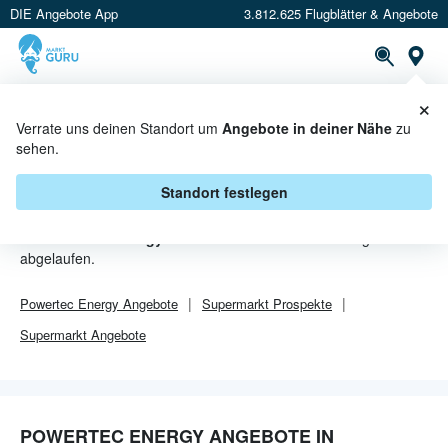
DIE Angebote App
3.812.625 Flugblätter & Angebote
Or
×
PROSPEKTE
ANGEBOTE
CASHBACK
Verrate uns deinen Standort um
Angebote in deiner Nähe
zu
sehen.
POWERTEC ENERGY ANGEBOTE
IN AMSTETTEN
Standort festlegen
Von
Powertec Energy
sind in Amstetten leider alle Angebebote
abgelaufen.
Powertec Energy
Angebote
Supermarkt
Prospekte
Supermarkt
Angebote
POWERTEC ENERGY ANGEBOTE IN