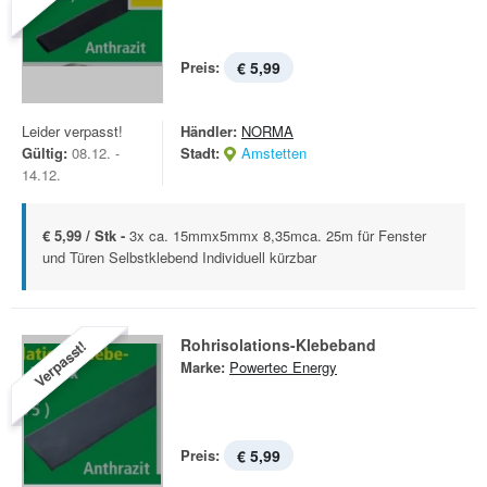
Preis:
€ 5,99
Leider verpasst!
Händler:
NORMA
Gültig:
08.12. -
Stadt:
Amstetten
14.12.
€ 5,99 / Stk -
3x ca. 15mmx5mmx 8,35mca. 25m für Fenster
und Türen Selbstklebend Individuell kürzbar
Rohrisolations-Klebeband
Verpasst!
Marke:
Powertec Energy
Preis:
€ 5,99