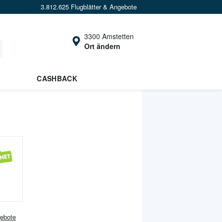
3.812.625 Flugblätter & Angebote
3300 Amstetten
Ort ändern
CASHBACK
ebote