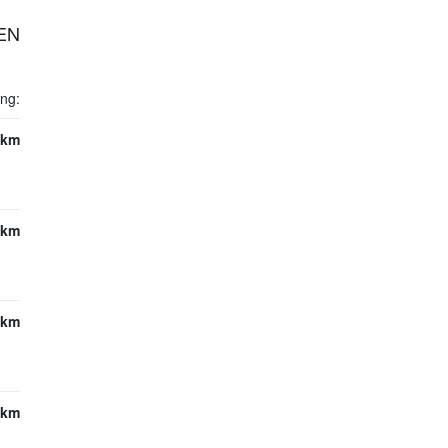
EN
ng:
8km
7km
8km
3km