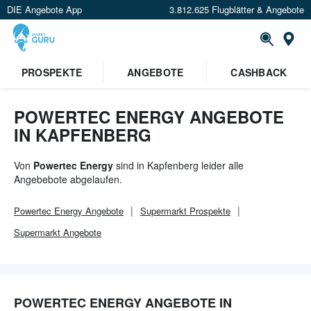
DIE Angebote App
3.812.625 Flugblätter & Angebote
Or
PROSPEKTE
ANGEBOTE
CASHBACK
POWERTEC ENERGY ANGEBOTE
IN KAPFENBERG
Von
Powertec Energy
sind in Kapfenberg leider alle
Angebebote abgelaufen.
Powertec Energy
Angebote
Supermarkt
Prospekte
Supermarkt
Angebote
POWERTEC ENERGY ANGEBOTE IN