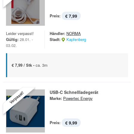
Preis:
€ 7,99
Leider verpasst!
Händler:
NORMA
Gültig:
28.01. -
Stadt:
Kapfenberg
03.02.
€ 7,99 / Stk -
ca. 3m
USB-C Schnellladegerät
Verpasst!
Marke:
Powertec Energy
Preis:
€ 9,99