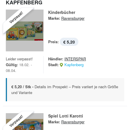
KAPFENBERG
Kinderbücher
Verpasst!
Marke:
Ravensburger
Preis:
€ 5,20
Leider verpasst!
Händler:
INTERSPAR
Gültig:
18.02. -
Stadt:
Kapfenberg
08.04.
€ 5,20 / Stk -
Details im Prospekt – Preis variiert je nach Größe
und Variante
Spiel Lotti Karotti
Verpasst!
Marke:
Ravensburger