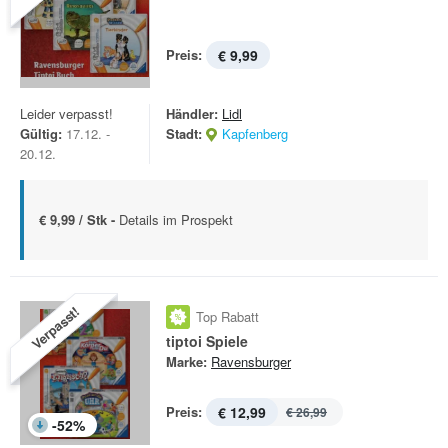
Preis:
€ 9,99
Leider verpasst!
Händler:
Lidl
Gültig:
17.12. -
Stadt:
Kapfenberg
20.12.
€ 9,99 / Stk -
Details im Prospekt
Verpasst!
Top Rabatt
tiptoi Spiele
Marke:
Ravensburger
Preis:
€ 12,99
€ 26,99
-
52
%