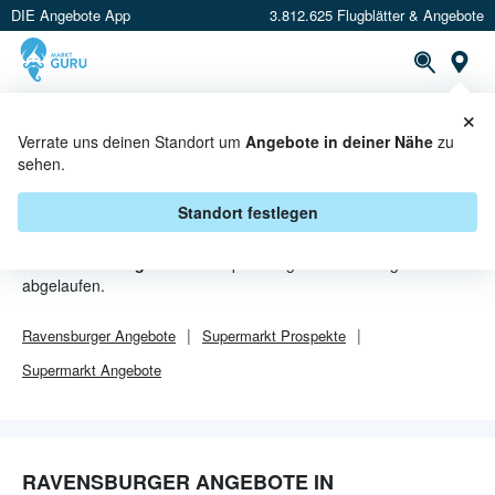
DIE Angebote App
3.812.625 Flugblätter & Angebote
Or
×
PROSPEKTE
ANGEBOTE
CASHBACK
Verrate uns deinen Standort um
Angebote in deiner Nähe
zu
sehen.
RAVENSBURGER ANGEBOTE IN
KAPFENBERG
Standort festlegen
Von
Ravensburger
sind in Kapfenberg leider alle Angebebote
abgelaufen.
Ravensburger
Angebote
Supermarkt
Prospekte
Supermarkt
Angebote
RAVENSBURGER ANGEBOTE IN