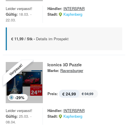
Leider verpasst!
Händler:
INTERSPAR
Gültig:
18.03. -
Stadt:
Kapfenberg
22.03.
€ 11,99 / Stk -
Details im Prospekt
Iconics 3D Puzzle
Verpasst!
Marke:
Ravensburger
Preis:
€ 24,99
€ 34,99
-
29
%
Leider verpasst!
Händler:
INTERSPAR
Gültig:
25.03. -
Stadt:
Kapfenberg
08.04.