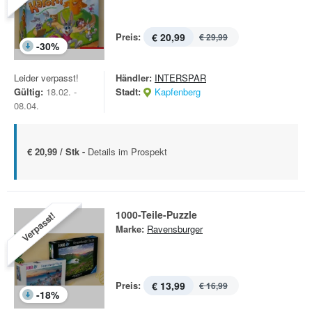
Preis:
€ 20,99
€ 29,99
-
30
%
Leider verpasst!
Händler:
INTERSPAR
Gültig:
18.02. -
Stadt:
Kapfenberg
08.04.
€ 20,99 / Stk -
Details im Prospekt
1000-Teile-Puzzle
Verpasst!
Marke:
Ravensburger
Preis:
€ 13,99
€ 16,99
-
18
%