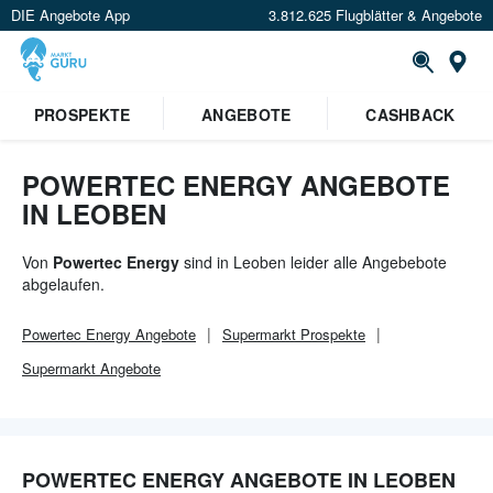
DIE Angebote App
3.812.625 Flugblätter & Angebote
Or
PROSPEKTE
ANGEBOTE
CASHBACK
POWERTEC ENERGY ANGEBOTE
IN LEOBEN
Von
Powertec Energy
sind in Leoben leider alle Angebebote
abgelaufen.
Powertec Energy
Angebote
Supermarkt
Prospekte
Supermarkt
Angebote
POWERTEC ENERGY ANGEBOTE IN LEOBEN