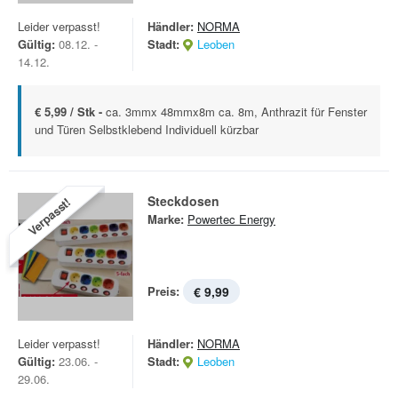
Leider verpasst!
Händler:
NORMA
Gültig:
08.12. -
Stadt:
Leoben
14.12.
€ 5,99 / Stk -
ca. 3mmx 48mmx8m ca. 8m, Anthrazit für Fenster
und Türen Selbstklebend Individuell kürzbar
Steckdosen
Verpasst!
Marke:
Powertec Energy
Preis:
€ 9,99
Leider verpasst!
Händler:
NORMA
Gültig:
23.06. -
Stadt:
Leoben
29.06.