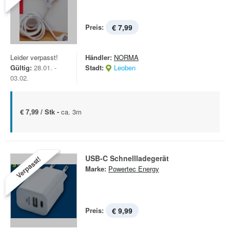
Preis:
€ 7,99
Leider verpasst!
Händler:
NORMA
Gültig:
28.01. -
Stadt:
Leoben
03.02.
€ 7,99 / Stk -
ca. 3m
USB-C Schnellladegerät
Verpasst!
Marke:
Powertec Energy
Preis:
€ 9,99