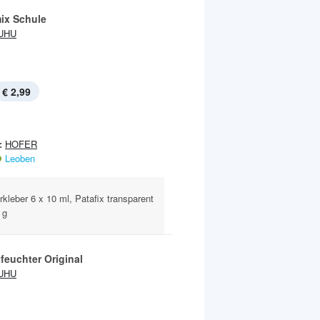
ix Schule
UHU
€ 2,99
:
HOFER
Leoben
erkleber 6 x 10 ml, Patafix transparent
 g
feuchter Original
UHU