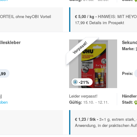
RTEIL ohne heyOBI Vorteil
€ 5,00 / kg -
HINWEIS: MIT HEYOB
17,99 € Details im Prospekt
lleskleber
Sekund
Verpasst!
Marke:
,99
Preis:
-
21
%
I
Leider verpasst!
Händler
oben
Gültig:
15.10. - 12.11.
Stadt:
€ 1,23 / Stk -
3×1 g, extrem stark, 
Anwendung, in der praktischen Auf