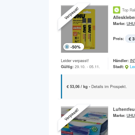
Verpasst!
Top Ra
Allesklebe
Marke:
UHU
Preis:
€ 3
-
50
%
Leider verpasst!
Händler:
IN
Gültig:
29.10. - 05.11.
Stadt:
Le
€ 53,06 / kg -
Details im Prospekt.
Luftentfeu
Verpasst!
Marke:
UHU