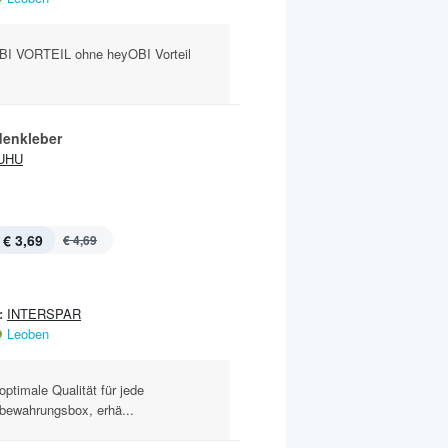
I VORTEIL ohne heyOBI Vorteil
enkleber
UHU
€ 3,69
€ 4,69
:
INTERSPAR
Leoben
optimale Qualität für jede
bewahrungsbox, erhä...