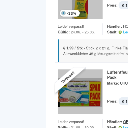
Preis:
€ 1
-
33
%
Leider verpasst!
Händler:
H
Gültig:
24.06. - 25.06.
Stadt:
Le
€ 1,99 / Stk -
Stick 2 x 21 g, Flinke F
Allzweckkleber 45 g lösungsmittelfrei od
Luftentfeu
Verpasst!
Pack
Marke:
UHU
Preis:
€ 1
Leider verpasst!
Händler:
OB
Gültig:
31.08. - 30.09.
Stadt:
Le