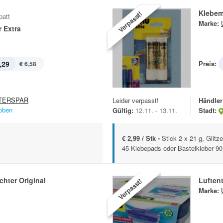
Klebem
Verpasst!
batt
Marke:
r Extra
,29
Preis:
€ 6,58
TERSPAR
Leider verpasst!
Händler
oben
Gültig:
12.11. - 13.11.
Stadt:
€ 2,99 / Stk -
Stick 2 x 21 g, Glitz
45 Klebepads oder Bastelkleber 90
chter Original
Luftent
Verpasst!
Marke: