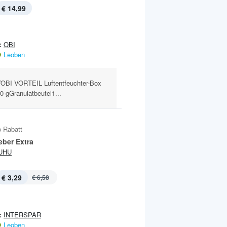
€ 14,99
:
OBI
Leoben
BI VORTEIL Luftentfeuchter-Box
0-gGranulatbeutel1...
 Rabatt
eber Extra
UHU
€ 3,29
€ 6,58
:
INTERSPAR
Leoben