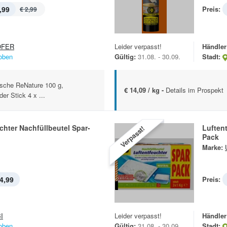
,99
Preis:
€ 2,99
OFER
Leider verpasst!
Händler
oben
Gültig:
31.08. - 30.09.
Stadt:
lasche ReNature 100 g,
€ 14,09 / kg -
Details im Prospekt
er Stick 4 x ...
chter Nachfüllbeutel Spar-
Luftent
Verpasst!
Pack
Marke:
4,99
Preis:
I
Leider verpasst!
Händler
oben
Gültig:
31.08. - 30.09.
Stadt: