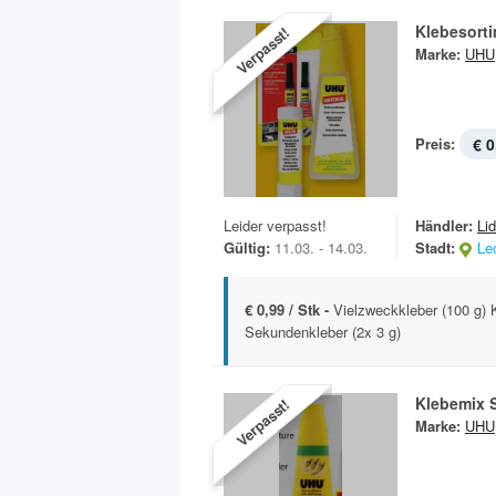
Klebesort
Verpasst!
Marke:
UHU
Preis:
€ 0
Leider verpasst!
Händler:
Lid
Gültig:
11.03. - 14.03.
Stadt:
Le
€ 0,99 / Stk -
Vielzweckkleber (100 g) K
Sekundenkleber (2x 3 g)
Klebemix 
Verpasst!
Marke:
UHU