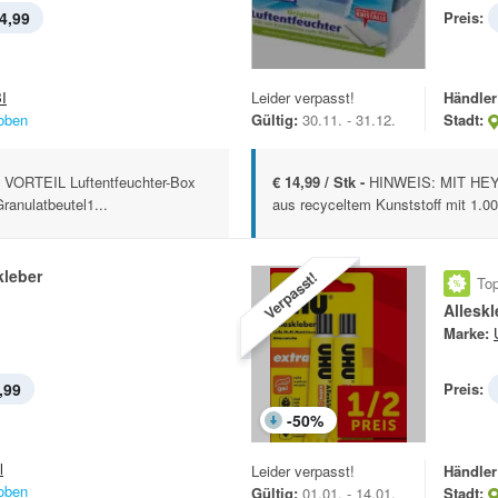
4,99
Preis:
I
Leider verpasst!
Händler
oben
Gültig:
30.11. - 31.12.
Stadt:
VORTEIL Luftentfeuchter-Box
€ 14,99 / Stk -
HINWEIS: MIT HEYO
ranulatbeutel1...
aus recyceltem Kunststoff mit 1.00
leber
Verpasst!
Top
Alleskl
Marke:
,99
Preis:
-
50
%
l
Leider verpasst!
Händler
oben
Gültig:
01.01. - 14.01.
Stadt: