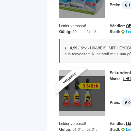
Preis:
€ 1
Leider verpasst!
Händler:
OB
Gültig:
30.11. - 31.12.
Stadt:
Le
€ 14,99 / Stk -
HINWEIS: MIT HEYOBI 
aus recyceltem Kunststoff mit 1.000-gG
Sekundenk
Verpasst!
Marke:
UHU
Preis:
€ 0
Leider verpasst!
Händler:
Lid
Gültig:
01.01. - 03.01.
Stadt:
Le