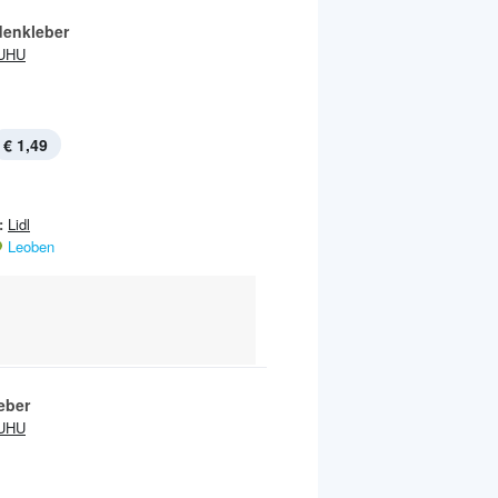
enkleber
UHU
€ 1,49
:
Lidl
Leoben
eber
UHU