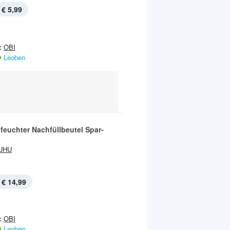
€ 5,99
:
OBI
Leoben
feuchter Nachfüllbeutel Spar-
UHU
€ 14,99
:
OBI
Leoben