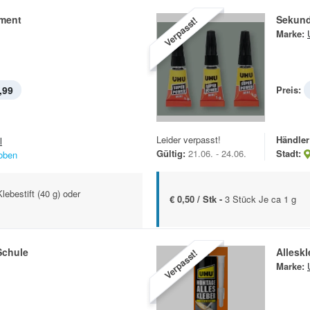
iment
Sekund
Verpasst!
Marke:
,99
Preis:
Leider verpasst!
Händler
l
Gültig:
21.06. - 24.06.
Stadt:
oben
lebestift (40 g) oder
€ 0,50 / Stk -
3 Stück Je ca 1 g
Schule
Alleskl
Verpasst!
Marke: