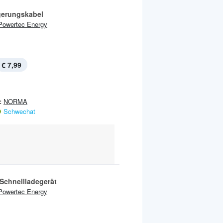
gerungskabel
Powertec Energy
€ 7,99
:
NORMA
Schwechat
Schnellladegerät
Powertec Energy