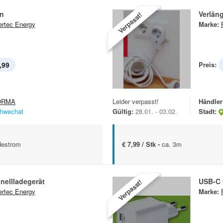
n
Verlän
Verpasst!
rtec Energy
Marke:
,99
Preis:
ORMA
Leider verpasst!
Händler
hwechat
Gültig:
28.01. - 03.02.
Stadt:
destrom
€ 7,99 / Stk -
ca. 3m
nellladegerät
USB-C 
Verpasst!
rtec Energy
Marke: