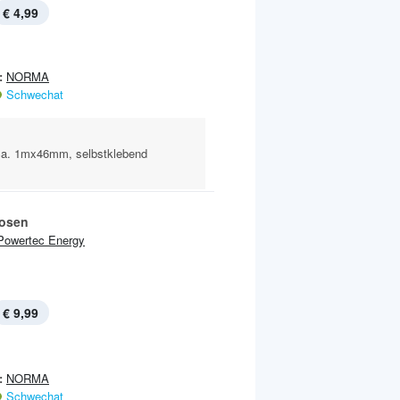
€ 4,99
:
NORMA
Schwechat
 ca. 1mx46mm, selbstklebend
osen
Powertec Energy
€ 9,99
:
NORMA
Schwechat