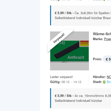
€ 5,99 / Stk -
Ca. 3x8,35m für Spalten 
Selbstklebend Individuell kürzbar Braun
Wärme-Sc
Verpasst!
Marke:
Powe
Preis:
€ 5
Leider verpasst!
Händler:
N
Gültig:
08.12. - 14.12.
Stadt:
Sc
€ 5,99 / Stk -
3x ca. 15mmx5mmx 8,35m
Selbstklebend Individuell kürzbar