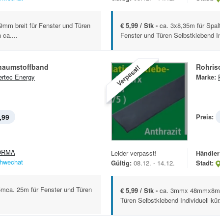
9mm breit für Fenster und Türen
€ 5,99 / Stk -
ca. 3x8,35m für Spal
 ca....
Fenster und Türen Selbstklebend Ind
haumstoffband
Rohris
Verpasst!
rtec Energy
Marke:
,99
Preis:
ORMA
Leider verpasst!
Händler
hwechat
Gültig:
08.12. - 14.12.
Stadt:
ca. 25m für Fenster und Türen
€ 5,99 / Stk -
ca. 3mmx 48mmx8m ca
Türen Selbstklebend Individuell kü