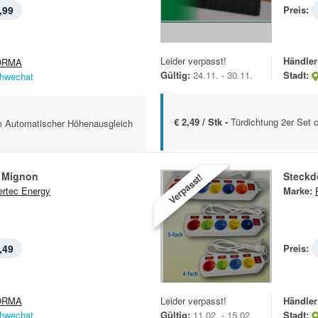
,99
Preis:
Leider verpasst!
Händler
ORMA
Gültig:
24.11. - 30.11.
Stadt:
hwechat
€ 2,49 / Stk -
Türdichtung 2er Set
m Automatischer Höhenausgleich
u Mignon
Steckd
Verpasst!
rtec Energy
Marke:
,49
Preis:
ORMA
Leider verpasst!
Händler
hwechat
Gültig:
11.02. - 15.02.
Stadt: