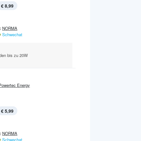
€ 8,99
:
NORMA
Schwechat
aden bis zu 20W
l
Powertec Energy
€ 5,99
:
NORMA
Schwechat