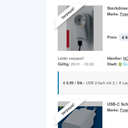
Steckdose
Verpasst!
Marke:
Powe
Preis:
€ 6
Leider verpasst!
Händler:
N
Gültig:
28.01. - 03.02.
Stadt:
Sc
€ 6,99 / Stk -
USB 2-fach mit 2,1 A La
USB-C Sch
Verpasst!
Marke:
Powe