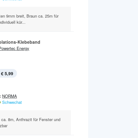
ten 9mm breit, Braun ca. 25m für
ividuell kür...
olations-Klebeband
Powertec Energy
€ 5,99
:
NORMA
Schwechat
. 8m, Anthrazit für Fenster und
rzbar