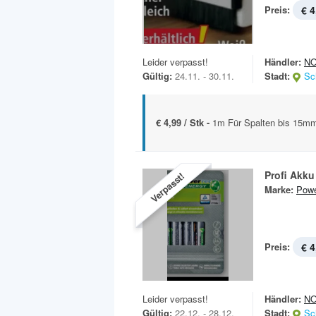
Preis:
€ 4
Leider verpasst!
Händler:
N
Gültig:
24.11. - 30.11.
Stadt:
Sc
€ 4,99 / Stk -
1m Für Spalten bis 15m
Profi Akk
Verpasst!
Marke:
Powe
Preis:
€ 4
Leider verpasst!
Händler:
N
Gültig:
22.12. - 28.12.
Stadt:
Sc