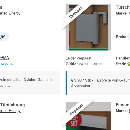
n
Türsch
Verpasst!
rtec Energy
Marke:
,99
Preis:
ORMA
Leider verpasst!
Händler
hwechat
Gültig:
24.11. - 30.11.
Stadt:
zeln schaltbar 3 Jahre Garantie
€ 9,98 / Stk -
Falzbreite von 6–15mm
ach ...
Abnehmbar
-Türdichtung
Fenste
Verpasst!
rtec Energy
Marke: