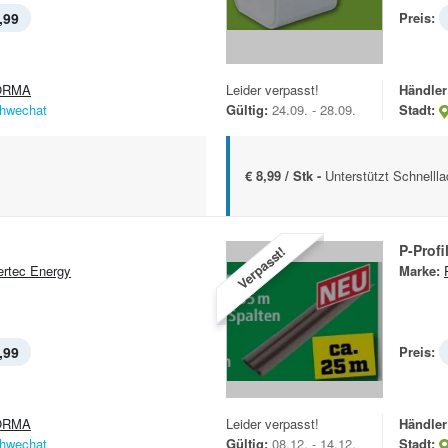
,99
Preis:
ORMA
Leider verpasst!
Händler
hwechat
Gültig:
24.09. - 28.09.
Stadt:
€ 8,99 / Stk -
Unterstützt Schnelll
P-Profi
Verpasst!
rtec Energy
Marke:
,99
Preis:
ORMA
Leider verpasst!
Händler
hwechat
Gültig:
08.12. - 14.12.
Stadt: