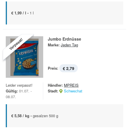
€ 1,99 / l -
1 l
Jumbo Erdnüsse
Verpasst!
Marke:
Jeden Tag
Preis:
€ 2,79
Leider verpasst!
Händler:
MPREIS
Gültig:
01.07. -
Stadt:
Schwechat
08.07.
€ 5,58 / kg -
gesalzen 500 g