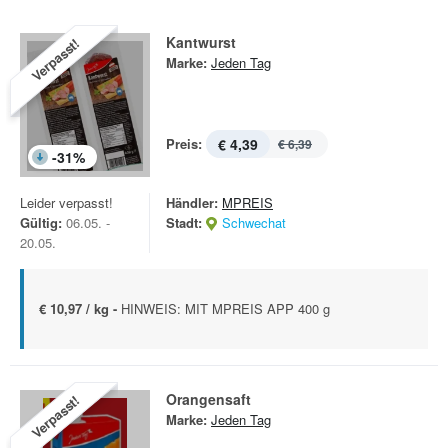
Kantwurst
Verpasst!
Marke:
Jeden Tag
Preis:
€ 4,39
€ 6,39
-
31
%
Leider verpasst!
Händler:
MPREIS
Gültig:
06.05. -
Stadt:
Schwechat
20.05.
€ 10,97 / kg -
HINWEIS: MIT MPREIS APP 400 g
Orangensaft
Verpasst!
Marke:
Jeden Tag