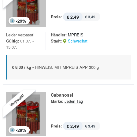
Preis:
€ 2,49
€ 3,49
-
29
%
Leider verpasst!
Händler:
MPREIS
Gültig:
01.07. -
Stadt:
Schwechat
15.07.
€ 8,30 / kg -
HINWEIS: MIT MPREIS APP 300 g
Cabanossi
Verpasst!
Marke:
Jeden Tag
Preis:
€ 2,49
€ 3,49
-
29
%