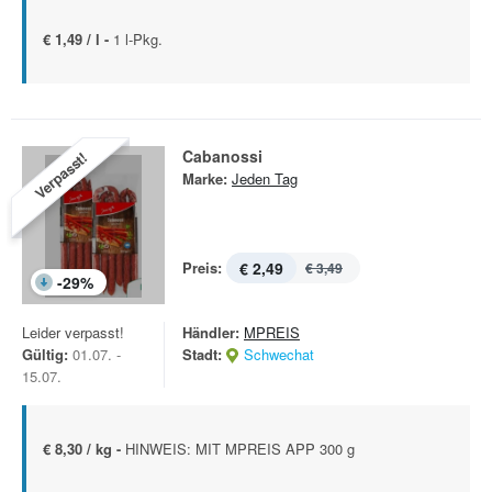
€ 1,49 / l -
1 l-Pkg.
Cabanossi
Verpasst!
Marke:
Jeden Tag
Preis:
€ 2,49
€ 3,49
-
29
%
Leider verpasst!
Händler:
MPREIS
Gültig:
01.07. -
Stadt:
Schwechat
15.07.
€ 8,30 / kg -
HINWEIS: MIT MPREIS APP 300 g