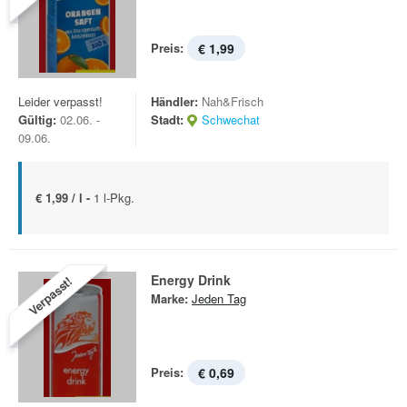
Preis:
€ 1,99
Leider verpasst!
Händler:
Nah&Frisch
Gültig:
02.06. -
Stadt:
Schwechat
09.06.
€ 1,99 / l -
1 l-Pkg.
Energy Drink
Verpasst!
Marke:
Jeden Tag
Preis:
€ 0,69