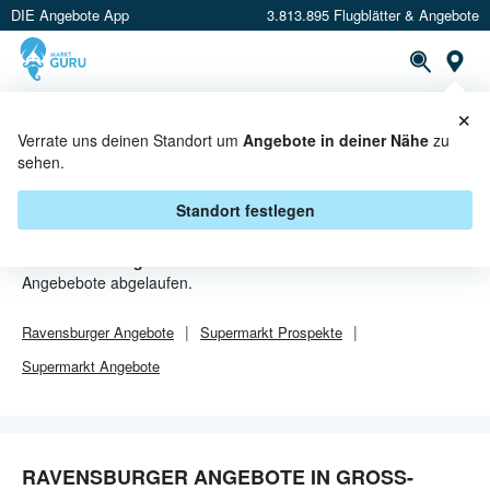
DIE Angebote App
3.813.895 Flugblätter & Angebote
Or
×
PROSPEKTE
ANGEBOTE
CASHBACK
Verrate uns deinen Standort um
Angebote in deiner Nähe
zu
sehen.
RAVENSBURGER ANGEBOTE IN
GROSS-ENZERSDORF
Standort festlegen
Von
Ravensburger
sind in Groß-Enzersdorf leider alle
Angebebote abgelaufen.
Ravensburger
Angebote
Supermarkt
Prospekte
Supermarkt
Angebote
RAVENSBURGER ANGEBOTE IN GROSS-E