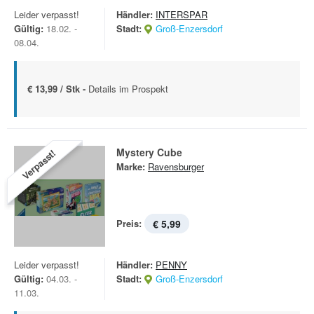
Leider verpasst!
Händler:
INTERSPAR
Gültig:
18.02. -
Stadt:
Groß-Enzersdorf
08.04.
€ 13,99 / Stk -
Details im Prospekt
Mystery Cube
Verpasst!
Marke:
Ravensburger
Preis:
€ 5,99
Leider verpasst!
Händler:
PENNY
Gültig:
04.03. -
Stadt:
Groß-Enzersdorf
11.03.