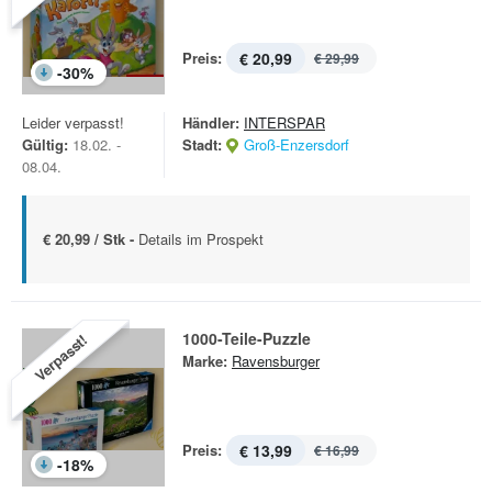
Preis:
€ 20,99
€ 29,99
-
30
%
Leider verpasst!
Händler:
INTERSPAR
Gültig:
18.02. -
Stadt:
Groß-Enzersdorf
08.04.
€ 20,99 / Stk -
Details im Prospekt
1000-Teile-Puzzle
Verpasst!
Marke:
Ravensburger
Preis:
€ 13,99
€ 16,99
-
18
%