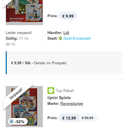
Preis:
€ 9,99
Leider verpasst!
Händler:
Lidl
Gültig:
17.12. -
Stadt:
Groß-Enzersdorf
20.12.
€ 9,99 / Stk -
Details im Prospekt
Verpasst!
Top Rabatt
tiptoi Spiele
Marke:
Ravensburger
Preis:
€ 12,99
€ 26,99
-
52
%