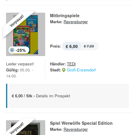
Mitbringspiele
Verpasst!
Marke:
Ravensburger
Preis:
€ 6,00
€ 7,99
-
25
%
Leider verpasst!
Händler:
TEDi
Gültig:
05.03. -
Stadt:
Groß-Enzersdorf
14.03.
€ 6,00 / Stk -
Details im Prospekt
Spiel Werwölfe Special Edition
Verpasst!
Marke:
Ravensburger