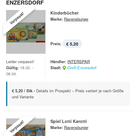
NZERSDORF
Kinderbücher
Verpasst!
Marke:
Ravensburger
Preis:
€ 5,20
Leider verpasst!
Händler:
INTERSPAR
Gültig:
18.02. -
Stadt:
Groß-Enzersdorf
08.04.
€ 5,20 / Stk -
Details im Prospekt – Preis variiert je nach Größe
und Variante
Spiel Lotti Karotti
Verpasst!
Marke:
Ravensburger