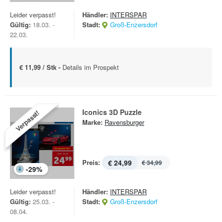
Leider verpasst!
Händler:
INTERSPAR
Gültig:
18.03. -
Stadt:
Groß-Enzersdorf
22.03.
€ 11,99 / Stk -
Details im Prospekt
Iconics 3D Puzzle
Verpasst!
Marke:
Ravensburger
Preis:
€ 24,99
€ 34,99
-
29
%
Leider verpasst!
Händler:
INTERSPAR
Gültig:
25.03. -
Stadt:
Groß-Enzersdorf
08.04.