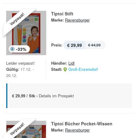
Tiptoi Stift
Verpasst!
Marke:
Ravensburger
Preis:
€ 29,99
€ 44,99
-
33
%
Leider verpasst!
Händler:
Lidl
Gültig:
17.12. -
Stadt:
Groß-Enzersdorf
20.12.
€ 29,99 / Stk -
Details im Prospekt
Tiptoi Bücher Pocket-Wissen
Verpasst!
Marke:
Ravensburger