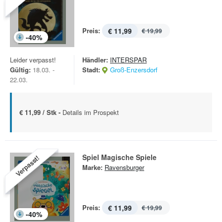
Preis:
€ 11,99
€ 19,99
-
40
%
Leider verpasst!
Händler:
INTERSPAR
Gültig:
18.03. -
Stadt:
Groß-Enzersdorf
22.03.
€ 11,99 / Stk -
Details im Prospekt
Spiel Magische Spiele
Verpasst!
Marke:
Ravensburger
Preis:
€ 11,99
€ 19,99
-
40
%