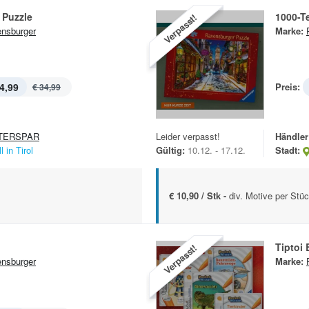
 Puzzle
1000-Te
Verpasst!
nsburger
Marke:
4,99
Preis:
€ 34,99
TERSPAR
Leider verpasst!
Händler
l in Tirol
Gültig:
10.12. - 17.12.
Stadt:
€ 10,90 / Stk -
div. Motive per Stü
Tiptoi
Verpasst!
nsburger
Marke: