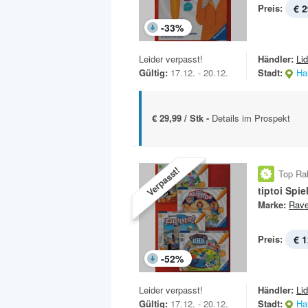
Preis:
€ 2
-
33
%
Leider verpasst!
Händler:
Lid
Gültig:
17.12. - 20.12.
Stadt:
Hal
€ 29,99 / Stk -
Details im Prospekt
Verpasst!
Top Ra
tiptoi Spie
Marke:
Rave
Preis:
€ 1
-
52
%
Leider verpasst!
Händler:
Lid
Gültig:
17.12. - 20.12.
Stadt:
Hal