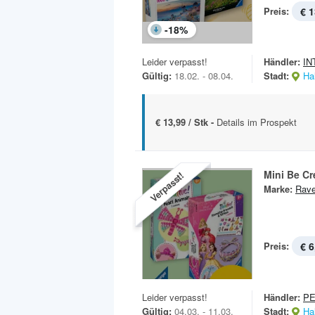
Preis:
€ 1
-
18
%
Leider verpasst!
Händler:
IN
Gültig:
18.02. - 08.04.
Stadt:
Hal
€ 13,99 / Stk -
Details im Prospekt
Mini Be Cr
Verpasst!
Marke:
Rave
Preis:
€ 6
Leider verpasst!
Händler:
P
Gültig:
04.03. - 11.03.
Stadt:
Hal