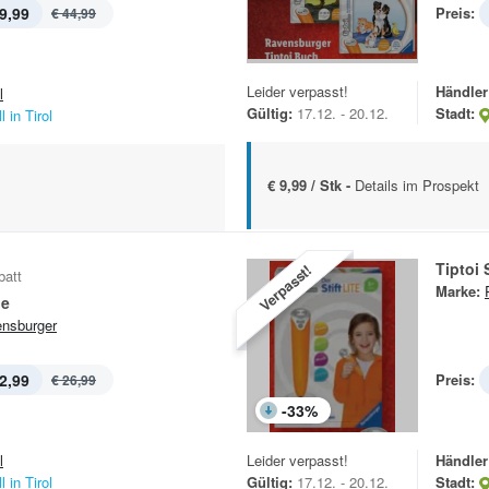
9,99
Preis:
€ 44,99
Leider verpasst!
Händler
l
Gültig:
17.12. - 20.12.
Stadt:
l in Tirol
€ 9,99 / Stk -
Details im Prospekt
Tiptoi S
Verpasst!
batt
Marke:
le
nsburger
2,99
Preis:
€ 26,99
-
33
%
l
Leider verpasst!
Händler
l in Tirol
Gültig:
17.12. - 20.12.
Stadt: