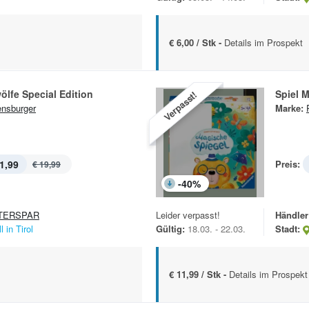
€ 6,00 / Stk -
Details im Prospekt
ölfe Special Edition
Spiel 
Verpasst!
nsburger
Marke:
1,99
Preis:
€ 19,99
-
40
%
TERSPAR
Leider verpasst!
Händler
l in Tirol
Gültig:
18.03. - 22.03.
Stadt:
€ 11,99 / Stk -
Details im Prospekt