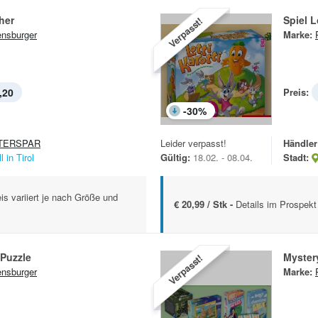
her
Spiel L
Verpasst!
nsburger
Marke:
,20
Preis:
-
30
%
TERSPAR
Leider verpasst!
Händler
l in Tirol
Gültig:
18.02. - 08.04.
Stadt:
is variiert je nach Größe und
€ 20,99 / Stk -
Details im Prospekt
-Puzzle
Myster
Verpasst!
nsburger
Marke: