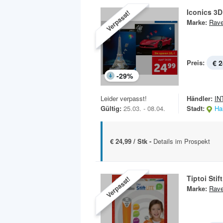
Iconics 3D
Verpasst!
Marke:
Rave
Preis:
€ 2
-
29
%
Leider verpasst!
Händler:
IN
Gültig:
25.03. - 08.04.
Stadt:
Hal
€ 24,99 / Stk -
Details im Prospekt
Tiptoi Stift
Verpasst!
Marke:
Rave