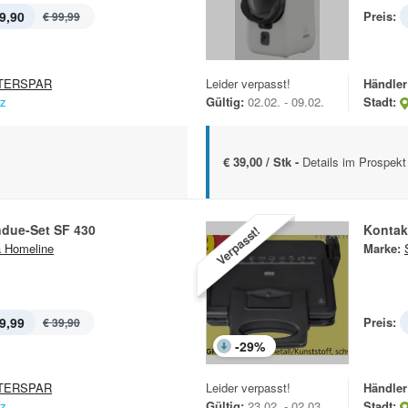
9,90
Preis:
€ 99,99
TERSPAR
Leider verpasst!
Händler
nz
Gültig:
02.02. - 09.02.
Stadt:
€ 39,00 / Stk -
Details im Prospekt
due-Set SF 430
Kontakt
Verpasst!
a Homeline
Marke:
9,99
Preis:
€ 39,90
-
29
%
TERSPAR
Leider verpasst!
Händler
nz
Gültig:
23.02. - 02.03.
Stadt: