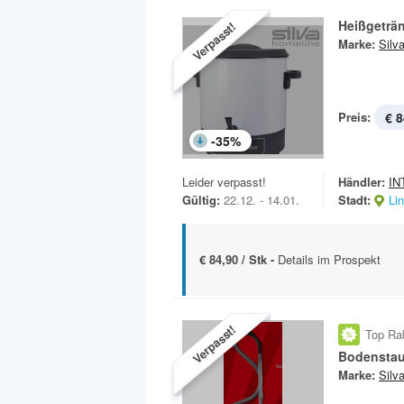
Heißgeträ
Verpasst!
Marke:
Silv
Preis:
€ 8
-
35
%
Leider verpasst!
Händler:
IN
Gültig:
22.12. - 14.01.
Stadt:
Li
€ 84,90 / Stk -
Details im Prospekt
Verpasst!
Top Ra
Bodensta
Marke:
Silv