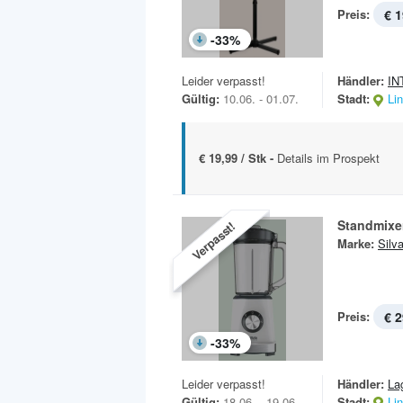
Preis:
€ 1
-
33
%
Leider verpasst!
Händler:
IN
Gültig:
10.06. - 01.07.
Stadt:
Li
€ 19,99 / Stk -
Details im Prospekt
Standmixe
Verpasst!
Marke:
Silv
Preis:
€ 2
-
33
%
Leider verpasst!
Händler:
La
Gültig:
18.06. - 19.06.
Stadt:
Li