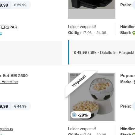
9,99
Preis:
€ 29,99
Leider verpasst!
Händler
TERSPAR
Gültig:
17.06. - 24.06.
Stadt:
nz
€ 49,99 / Stk -
Details im Prospekt
r-Set SM 2500
Popcor
Verpasst!
a Homeline
Marke:
9,99
Preis:
€ 44,99
-
29
%
gerhaus
Leider verpasst!
Händler
nz
Gültig:
17.06. - 30.06.
Stadt: