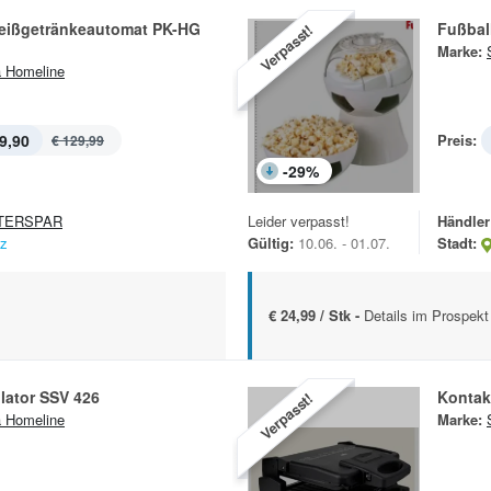
eißgetränkeautomat PK-HG
Fußbal
Verpasst!
Marke:
a Homeline
9,90
Preis:
€ 129,99
-
29
%
TERSPAR
Leider verpasst!
Händler
nz
Gültig:
10.06. - 01.07.
Stadt:
€ 24,99 / Stk -
Details im Prospekt
lator SSV 426
Kontak
Verpasst!
a Homeline
Marke: