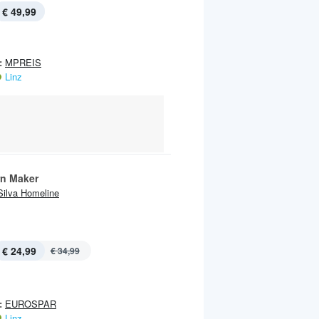
€ 49,99
:
MPREIS
Linz
n Maker
Silva Homeline
€ 24,99
€ 34,99
:
EUROSPAR
Linz