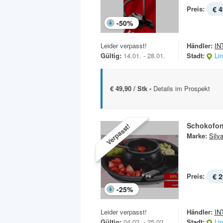
Preis:
€ 4
-
50
%
Leider verpasst!
Händler:
IN
Gültig:
14.01. - 28.01.
Stadt:
Li
€ 49,90 / Stk -
Details im Prospekt
Schokofon
Verpasst!
Marke:
Silv
Preis:
€ 2
-
25
%
Leider verpasst!
Händler:
IN
Gültig:
04.02. - 25.02.
Stadt:
Li