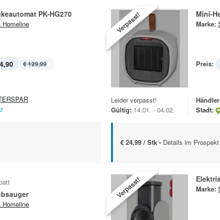
nkeautomat PK-HG270
Mini-H
Verpasst!
a Homeline
Marke:
4,90
Preis:
€ 129,99
TERSPAR
Leider verpasst!
Händler
nz
Gültig:
14.01. - 04.02.
Stadt:
€ 24,99 / Stk -
Details im Prospekt
Elektr
Verpasst!
batt
Marke:
ubsauger
a Homeline