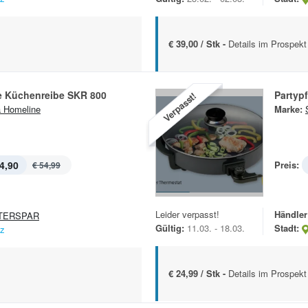
€ 39,00 / Stk -
Details im Prospekt
he Küchenreibe SKR 800
Partyp
Verpasst!
a Homeline
Marke:
4,90
Preis:
€ 54,99
Leider verpasst!
Händler
TERSPAR
Gültig:
11.03. - 18.03.
Stadt:
nz
€ 24,99 / Stk -
Details im Prospekt