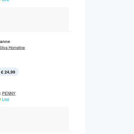
fanne
Silva Homeline
€ 24,99
:
PENNY
Linz