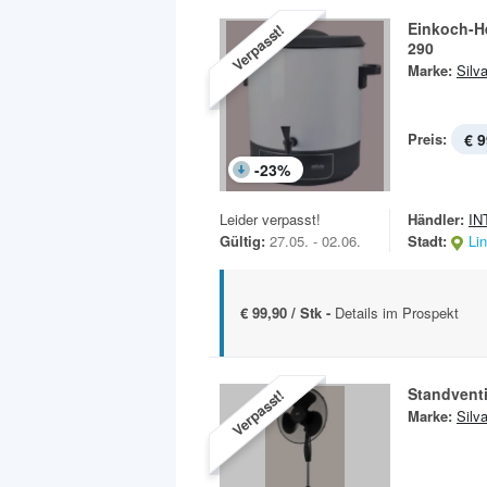
Einkoch-H
Verpasst!
290
Marke:
Silv
Preis:
€ 9
-
23
%
Leider verpasst!
Händler:
IN
Gültig:
27.05. - 02.06.
Stadt:
Li
€ 99,90 / Stk -
Details im Prospekt
Standventi
Verpasst!
Marke:
Silv