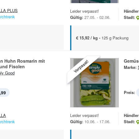
LLA PLUS
Leider verpasst!
Händler
rchtrenk
Gültig:
27.05. - 02.06.
Stadt:
€ 15,92 / kg -
125 g Packung
n Huhn Rosmarin mit
Gemüs
Verpasst!
 und Fisolen
Marke:
ly Good
,99
Preis:
LLA
Leider verpasst!
Händler
rchtrenk
Gültig:
10.06. - 17.06.
Stadt: