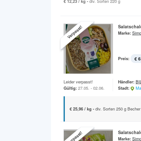
€ 12,23 / kg -
div. Sorten 220 g
Salatschal
Verpasst!
Marke:
Simp
Preis:
€ 6
Leider verpasst!
Händler:
BI
Gültig:
27.05. - 02.06.
Stadt:
Ma
€ 25,96 / kg -
div. Sorten 250 g Becher
Salatschal
Verpasst!
Marke:
Simp