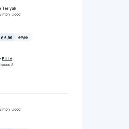
e Teriyak
Simply Good
€ 6,99
€ 7,99
:
BILLA
trasse 8
Simply Good