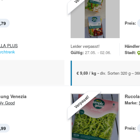
,79
Preis:
LLA PLUS
Leider verpasst!
Händler
rchtrenk
Gültig:
27.05. - 02.06.
Stadt:
€ 9,69 / kg -
div. Sorten 320 g – 3
hung Venezia
Rucola
Verpasst!
ly Good
Marke:
,99
Preis: