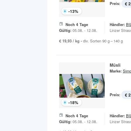
Preis:
€ 2
-
13
%
Noch
4
Tage
Händler:
BI
Gültig:
05.08. - 12.08.
Linzer Stras
€ 19,93 / kg -
div. Sorten 90 g – 140 g
Müsli
Marke:
Simp
Preis:
€ 2
-
18
%
Noch
4
Tage
Händler:
BI
Gültig:
05.08. - 12.08.
Linzer Stras