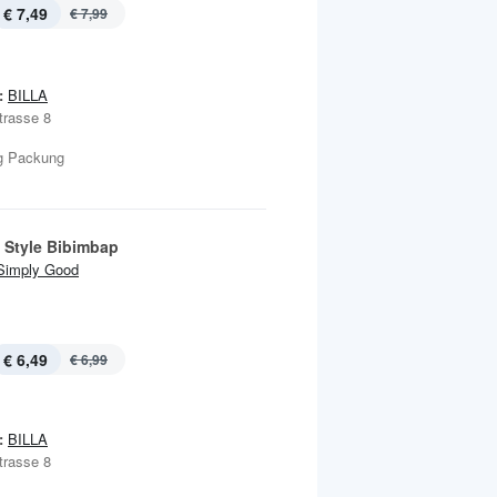
€ 7,49
€ 7,99
:
BILLA
trasse 8
 g Packung
 Style Bibimbap
Simply Good
€ 6,49
€ 6,99
:
BILLA
trasse 8