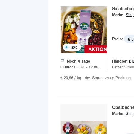
Salatschal
Marke:
Simp
Preis:
€ 5
-
8
%
Noch
4
Tage
Händler:
BI
Gültig:
05.08. - 12.08.
Linzer Stras
€ 23,96 / kg -
div. Sorten 250 g Packung
Obstbeche
Marke:
Simp