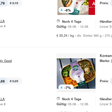
,79
Preis:
€ 3,19
-
6
%
LLA
Noch
4
Tage
Händler
se 8
Gültig:
05.08. - 12.08.
Linzer S
€ 20,24 / kg -
div. Sorten 360 g – 370
Korean
ly Good
Marke:
,69
Preis:
€ 3,29
-
7
%
LLA
Noch
4
Tage
Händler
se 8
Gültig:
05.08. - 12.08.
Linzer S