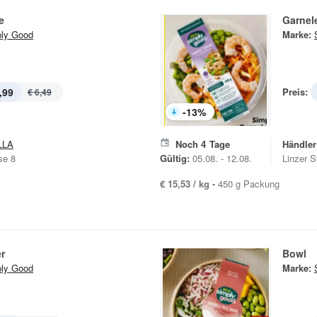
e
Garnel
ly Good
Marke:
,99
Preis:
€ 6,49
-
13
%
LLA
Noch
4
Tage
Händler
se 8
Gültig:
05.08. - 12.08.
Linzer S
€ 15,53 / kg -
450 g Packung
r
Bowl
ly Good
Marke: