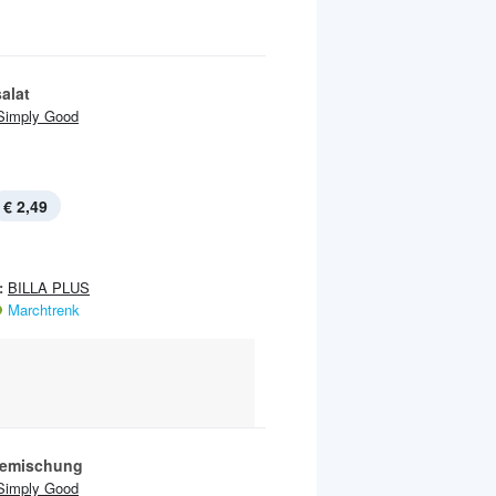
alat
Simply Good
€ 2,49
:
BILLA PLUS
Marchtrenk
emischung
Simply Good