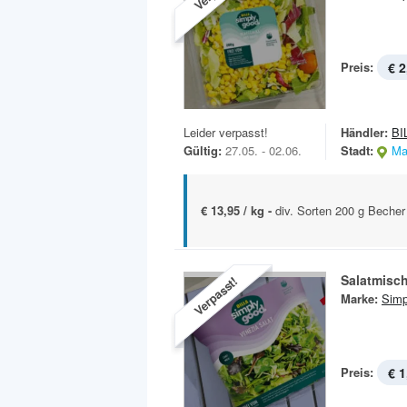
Preis:
€ 2
Leider verpasst!
Händler:
BI
Gültig:
27.05. - 02.06.
Stadt:
Ma
€ 13,95 / kg -
div. Sorten 200 g Becher
Salatmisc
Verpasst!
Marke:
Simp
Preis:
€ 1