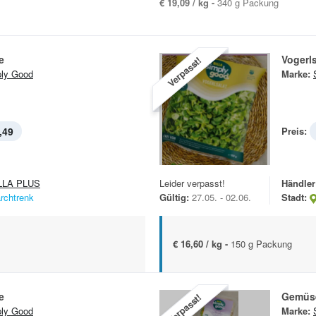
€ 19,09 / kg -
340 g Packung
e
Vogerls
Verpasst!
ly Good
Marke:
,49
Preis:
LLA PLUS
Leider verpasst!
Händler
rchtrenk
Gültig:
27.05. - 02.06.
Stadt:
€ 16,60 / kg -
150 g Packung
e
Gemüs
Verpasst!
ly Good
Marke: