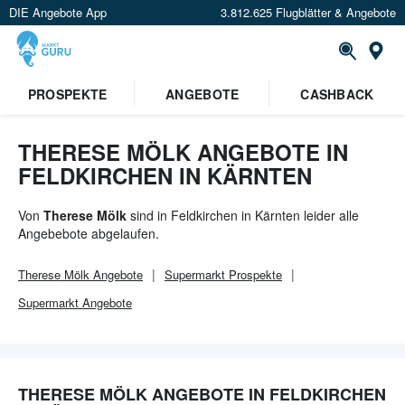
DIE Angebote App
3.812.625 Flugblätter & Angebote
Or
×
PROSPEKTE
ANGEBOTE
CASHBACK
Verrate uns deinen Standort um
Angebote in deiner Nähe
zu
sehen.
THERESE MÖLK ANGEBOTE IN
FELDKIRCHEN IN KÄRNTEN
Standort festlegen
Von
Therese Mölk
sind in Feldkirchen in Kärnten leider alle
Angebebote abgelaufen.
Therese Mölk
Angebote
Supermarkt
Prospekte
Supermarkt
Angebote
THERESE MÖLK ANGEBOTE IN FELDKIRCHEN