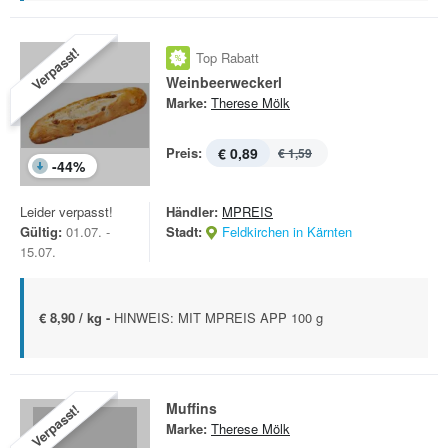
Verpasst!
Top Rabatt
Weinbeerweckerl
Marke:
Therese Mölk
Preis:
€ 0,89
€ 1,59
-
44
%
Leider verpasst!
Händler:
MPREIS
Gültig:
01.07. -
Stadt:
Feldkirchen in Kärnten
15.07.
€ 8,90 / kg -
HINWEIS: MIT MPREIS APP 100 g
Muffins
Verpasst!
Marke:
Therese Mölk