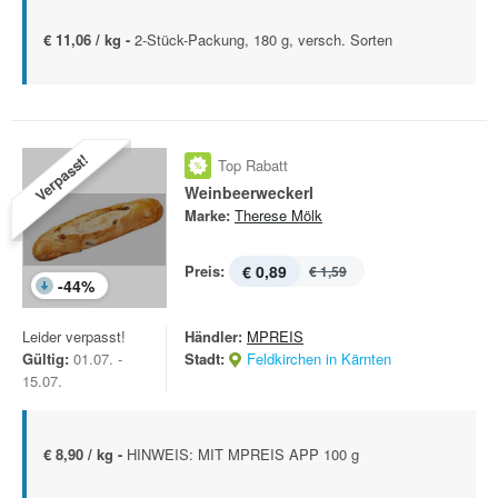
€ 11,06 / kg -
2-Stück-Packung, 180 g, versch. Sorten
Verpasst!
Top Rabatt
Weinbeerweckerl
Marke:
Therese Mölk
Preis:
€ 0,89
€ 1,59
-
44
%
Leider verpasst!
Händler:
MPREIS
Gültig:
01.07. -
Stadt:
Feldkirchen in Kärnten
15.07.
€ 8,90 / kg -
HINWEIS: MIT MPREIS APP 100 g