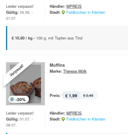
Leider verpasst!
Händler:
MPREIS
Gültig:
24.06. -
Stadt:
Feldkirchen in Kärnten
01.07.
€ 10,60 / kg -
100 g, mit Topfen aus Tirol
Muffins
Verpasst!
Marke:
Therese Mölk
Preis:
€ 1,99
€ 2,49
-
20
%
Leider verpasst!
Händler:
MPREIS
Gültig:
01.07. -
Stadt:
Feldkirchen in Kärnten
08.07.