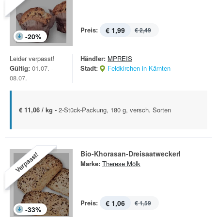
Preis:
€ 1,99
€ 2,49
-
20
%
Leider verpasst!
Händler:
MPREIS
Gültig:
01.07. -
Stadt:
Feldkirchen in Kärnten
08.07.
€ 11,06 / kg -
2-Stück-Packung, 180 g, versch. Sorten
Bio-Khorasan-Dreisaatweckerl
Verpasst!
Marke:
Therese Mölk
Preis:
€ 1,06
€ 1,59
-
33
%