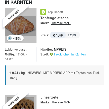
IN KÄRNTEN
Verpasst!
Top Rabatt
Topfengolatsche
Marke:
Therese Mölk
Preis:
€ 1,49
€ 2,89
-
48
%
Leider verpasst!
Händler:
MPREIS
Gültig:
17.06. -
Stadt:
Feldkirchen in Kärnten
01.07.
€ 9,31 / kg -
HINWEIS: MIT MPREIS APP mit Topfen aus Tirol,
160 g
Linzertorte
Verpasst!
Marke:
Therese Mölk