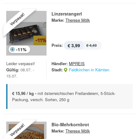
Linzerstangerl
Verpasst!
Marke:
Therese Mölk
Preis:
€ 3,99
€ 4,49
-
11
%
Leider verpasst!
Händler:
MPREIS
Gültig:
08.07. -
Stadt:
Feldkirchen in Kärnten
15.07.
€ 15,96 / kg -
mit österreichischen Freilandeiern, 5-Stück-
Packung, versch. Sorten, 250 g
Bio-Mehrkornbrot
Verpasst!
Marke:
Therese Mölk