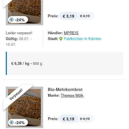
Preis:
€ 3,19
€ 4,19
-
24
%
Leider verpasst!
Händler:
MPREIS
Gültig:
08.07. -
Stadt:
Feldkirchen in Kärnten
15.07.
€ 6,38 / kg -
500 g
Bio-Mehrkornbrot
Verpasst!
Marke:
Therese Mölk
Preis:
€ 3,19
€ 4,19
-
24
%