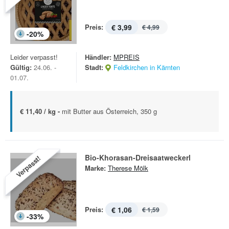
Preis:
€ 3,99
€ 4,99
-
20
%
Leider verpasst!
Händler:
MPREIS
Gültig:
24.06. -
Stadt:
Feldkirchen in Kärnten
01.07.
€ 11,40 / kg -
mit Butter aus Österreich, 350 g
Bio-Khorasan-Dreisaatweckerl
Verpasst!
Marke:
Therese Mölk
Preis:
€ 1,06
€ 1,59
-
33
%