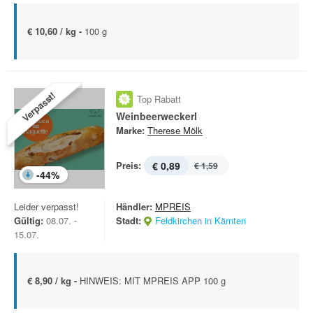
€ 10,60 / kg -
100 g
Verpasst!
Top Rabatt
Weinbeerweckerl
Marke:
Therese Mölk
Preis:
€ 0,89
€ 1,59
-
44
%
Leider verpasst!
Händler:
MPREIS
Gültig:
08.07. -
Stadt:
Feldkirchen in Kärnten
15.07.
€ 8,90 / kg -
HINWEIS: MIT MPREIS APP 100 g