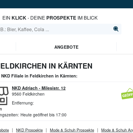
EIN
KLICK
- DEINE
PROSPEKTE
IM BLICK
ANGEBOTE
FELDKIRCHEN IN KÄRNTEN
e
NKD
Filiale in
Feldkirchen in Kärnten
:
NKD Adriach
-
Milesistr. 12
9560
Feldkirchen
Entfernung:
m
ngszeiten:
Heute geöffnet bis 17:00
ebote
NKD
Prospekte
Mode & Schuh
Prospekte
Mode & Schuh
An