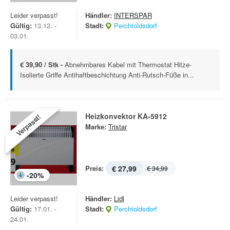
Leider verpasst!
Händler:
INTERSPAR
Gültig:
13.12. -
Stadt:
Perchtoldsdorf
03.01.
€ 39,90 / Stk -
Abnehmbares Kabel mit Thermostat Hitze-
Isolierte Griffe Antihaftbeschichtung Anti-Rutsch-Füße in...
Heizkonvektor KA-5912
Verpasst!
Marke:
Tristar
Preis:
€ 27,99
€ 34,99
-
20
%
Leider verpasst!
Händler:
Lidl
Gültig:
17.01. -
Stadt:
Perchtoldsdorf
24.01.