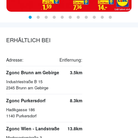
ERHÄLTLICH BEI
Adresse:
Entfernung:
Zgonc Brunn am Gebirge
3.5km
Industriestraße B 15
2345
Brunn am Gebirge
Zgonc Purkersdorf
8.3km
Hadikgasse 186
1140
Purkersdorf
Zgonc Wien - Landstraße
13.8km
Modecenterstraße 3