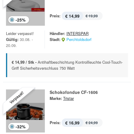
Preis:
€ 14,99
€ 19,99
-
25
%
Leider verpasst!
Händler:
INTERSPAR
Gültig:
30.08. -
Stadt:
Perchtoldsdorf
20.09.
€ 14,99 / Stk -
Antihaftbeschichtung Kontrollleuchte Cool-Touch-
Griff Sicherheitsverschluss 750 Watt
Schokofondue CF-1606
Verpasst!
Marke:
Tristar
Preis:
€ 16,99
€ 24,99
-
32
%