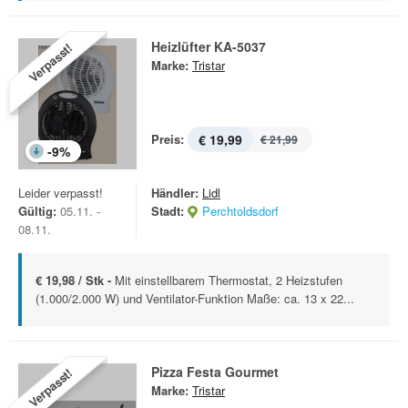
Heizlüfter KA-5037
Verpasst!
Marke:
Tristar
Preis:
€ 19,99
€ 21,99
-
9
%
Leider verpasst!
Händler:
Lidl
Gültig:
05.11. -
Stadt:
Perchtoldsdorf
08.11.
€ 19,98 / Stk -
Mit einstellbarem Thermostat, 2 Heizstufen
(1.000/2.000 W) und Ventilator-Funktion Maße: ca. 13 x 22...
Pizza Festa Gourmet
Verpasst!
Marke:
Tristar