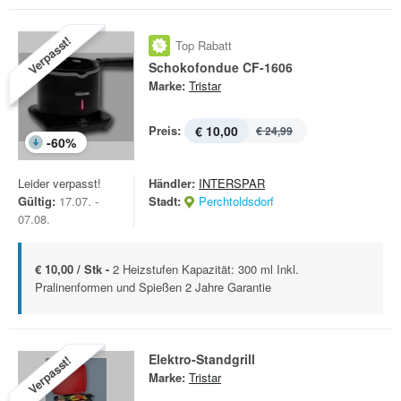
Verpasst!
Top Rabatt
Schokofondue CF-1606
Marke:
Tristar
Preis:
€ 10,00
€ 24,99
-
60
%
Leider verpasst!
Händler:
INTERSPAR
Gültig:
17.07. -
Stadt:
Perchtoldsdorf
07.08.
€ 10,00 / Stk -
2 Heizstufen Kapazität: 300 ml Inkl.
Pralinenformen und Spießen 2 Jahre Garantie
Elektro-Standgrill
Verpasst!
Marke:
Tristar