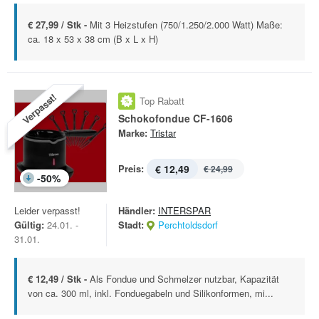
€ 27,99 / Stk -
Mit 3 Heizstufen (750/1.250/2.000 Watt) Maße:
ca. 18 x 53 x 38 cm (B x L x H)
Verpasst!
Top Rabatt
Schokofondue CF-1606
Marke:
Tristar
Preis:
€ 12,49
€ 24,99
-
50
%
Leider verpasst!
Händler:
INTERSPAR
Gültig:
24.01. -
Stadt:
Perchtoldsdorf
31.01.
€ 12,49 / Stk -
Als Fondue und Schmelzer nutzbar, Kapazität
von ca. 300 ml, inkl. Fonduegabeln und Silikonformen, mi...