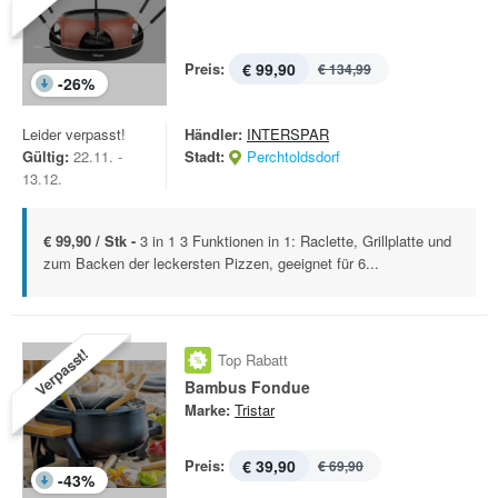
Preis:
€ 99,90
€ 134,99
-
26
%
Leider verpasst!
Händler:
INTERSPAR
Gültig:
22.11. -
Stadt:
Perchtoldsdorf
13.12.
€ 99,90 / Stk -
3 in 1 3 Funktionen in 1: Raclette, Grillplatte und
zum Backen der leckersten Pizzen, geeignet für 6...
Verpasst!
Top Rabatt
Bambus Fondue
Marke:
Tristar
Preis:
€ 39,90
€ 69,90
-
43
%