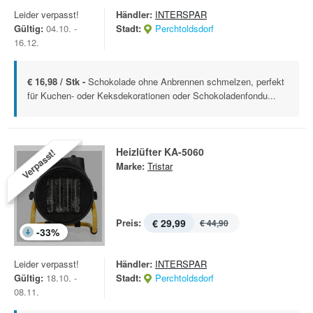
Leider verpasst!
Händler:
INTERSPAR
Gültig:
04.10. -
Stadt:
Perchtoldsdorf
16.12.
€ 16,98 / Stk -
Schokolade ohne Anbrennen schmelzen, perfekt
für Kuchen- oder Keksdekorationen oder Schokoladenfondu...
Heizlüfter KA-5060
Verpasst!
Marke:
Tristar
Preis:
€ 29,99
€ 44,90
-
33
%
Leider verpasst!
Händler:
INTERSPAR
Gültig:
18.10. -
Stadt:
Perchtoldsdorf
08.11.