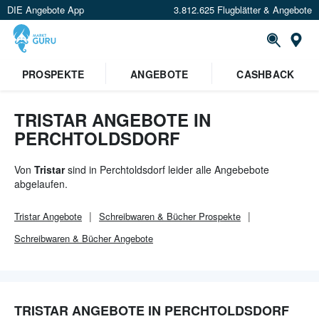
DIE Angebote App
3.812.625 Flugblätter & Angebote
Or
×
PROSPEKTE
ANGEBOTE
CASHBACK
Verrate uns deinen Standort um
Angebote in deiner Nähe
zu
sehen.
TRISTAR ANGEBOTE IN
PERCHTOLDSDORF
Standort festlegen
Von
Tristar
sind in Perchtoldsdorf leider alle Angebebote
abgelaufen.
Tristar
Angebote
Schreibwaren & Bücher
Prospekte
Schreibwaren & Bücher
Angebote
TRISTAR ANGEBOTE IN PERCHTOLDSDORF