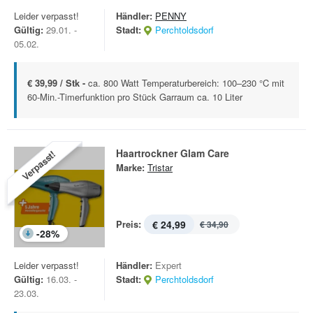
Leider verpasst!
Händler:
PENNY
Gültig:
29.01. -
Stadt:
Perchtoldsdorf
05.02.
€ 39,99 / Stk -
ca. 800 Watt Temperaturbereich: 100–230 °C mit
60-Min.-Timerfunktion pro Stück Garraum ca. 10 Liter
Haartrockner Glam Care
Verpasst!
Marke:
Tristar
Preis:
€ 24,99
€ 34,90
-
28
%
Leider verpasst!
Händler:
Expert
Gültig:
16.03. -
Stadt:
Perchtoldsdorf
23.03.