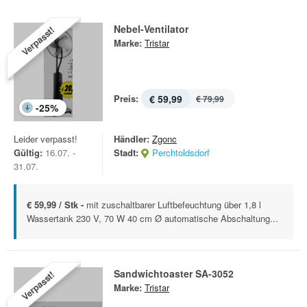
Nebel-Ventilator
Verpasst!
Marke:
Tristar
Preis:
€ 59,99
€ 79,99
-
25
%
Leider verpasst!
Händler:
Zgonc
Gültig:
16.07. -
Stadt:
Perchtoldsdorf
31.07.
€ 59,99 / Stk -
mit zuschaltbarer Luftbefeuchtung über 1,8 l
Wassertank 230 V, 70 W 40 cm Ø automatische Abschaltung...
Sandwichtoaster SA-3052
Verpasst!
Marke:
Tristar