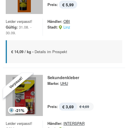
Preis:
€ 5,99
Leider verpasst!
Händler:
OBI
Gültig:
31.08. -
Stadt:
Linz
30.09.
€ 14,09 / kg -
Details im Prospekt
Sekundenkleber
Verpasst!
Marke:
UHU
Preis:
€ 3,69
€ 4,69
-
21
%
Leider verpasst!
Händler:
INTERSPAR