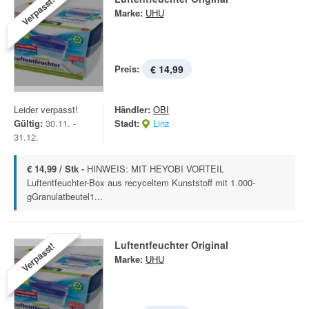
Verpasst!
Marke:
UHU
Preis:
€ 14,99
Leider verpasst!
Händler:
OBI
Gültig:
30.11. -
Stadt:
Linz
31.12.
€ 14,99 / Stk -
HINWEIS: MIT HEYOBI VORTEIL
Luftentfeuchter-Box aus recyceltem Kunststoff mit 1.000-
gGranulatbeutel1...
Luftentfeuchter Original
Verpasst!
Marke:
UHU