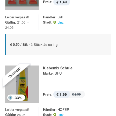
Preis:
€ 1,49
Leider verpasst!
Händler:
Lidl
Gültig:
21.06. -
Stadt:
Linz
24.06.
€ 0,50 / Stk -
3 Stück Je ca 1 g
Klebemix Schule
Verpasst!
Marke:
UHU
Preis:
€ 1,99
€ 2,99
-
33
%
Leider verpasst!
Händler:
HOFER
Gültig:
24.06. -
Stadt:
Linz