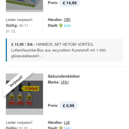
Preis:
€ 14,99
Leider verpasst!
Händler:
OBI
Gültig:
30.11. -
Stadt:
Linz
31.12.
€ 14,99 / Stk -
HINWEIS: MIT HEYOBI VORTEIL
Luftentfeuchter-Box aus recyceltem Kunststoff mit 1.000-
gGranulatbeutel1...
Sekundenkleber
Verpasst!
Marke:
UHU
Preis:
€ 0,99
Leider verpasst!
Händler:
Lidl
Gültig:
01.01. -
Stadt:
Linz