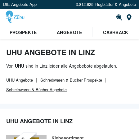
DIE Angebote App
3.812.625 Flugblätter & Angebote
Or
×
PROSPEKTE
ANGEBOTE
CASHBACK
Verrate uns deinen Standort um
Angebote in deiner Nähe
zu
sehen.
UHU ANGEBOTE IN LINZ
Standort festlegen
Von
UHU
sind in Linz leider alle Angebebote abgelaufen.
UHU
Angebote
Schreibwaren & Bücher
Prospekte
Schreibwaren & Bücher
Angebote
UHU ANGEBOTE IN LINZ
Klebesortiment