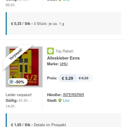
03.01.
€ 0,33 / Stk -
3 Stück: je ca. 1 g
Verpasst!
Top Rabatt
Alleskleber Extra
Marke:
UHU
Preis:
€ 3,29
€ 6,58
-
50
%
Leider verpasst!
Händler:
INTERSPAR
Gültig:
01.01. -
Stadt:
Linz
14.01.
€ 1,65 / Stk -
Details im Prospekt