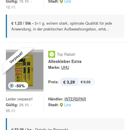
Gültig:
15.10. -
Stadt:
Linz
12.11.
€ 1,23 / Stk -
3×1 g, extrem stark, optimale Qualität für jede
Anwendung, in der praktischen Aufbewahrungsbox, erhä...
Verpasst!
Top Rabatt
Alleskleber Extra
Marke:
UHU
Preis:
€ 3,29
€ 6,58
-
50
%
Leider verpasst!
Händler:
INTERSPAR
Gültig:
29.10. -
Stadt:
Linz
05.11.
€ 53,06 / kg -
Details im Prospekt.