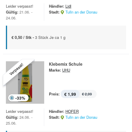
Leider verpasst!
Händler:
Lidl
Gültig:
21.06. -
Stadt:
Tulln an der Donau
24.06.
€ 0,50 / Stk -
3 Stück Je ca 1 g
Klebemix Schule
Verpasst!
Marke:
UHU
Preis:
€ 1,99
€ 2,99
-
33
%
Leider verpasst!
Händler:
HOFER
Gültig:
24.06. -
Stadt:
Tulln an der Donau
25.06.