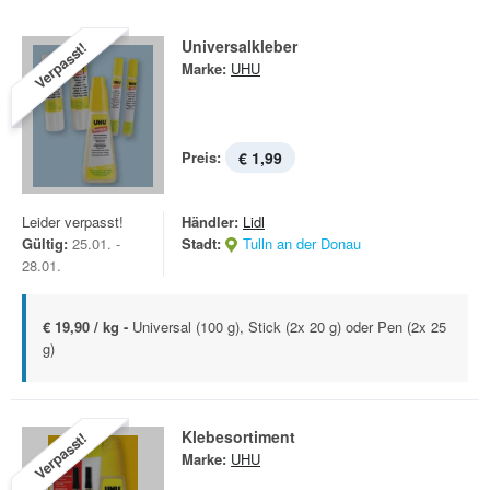
Universalkleber
Verpasst!
Marke:
UHU
Preis:
€ 1,99
Leider verpasst!
Händler:
Lidl
Gültig:
25.01. -
Stadt:
Tulln an der Donau
28.01.
€ 19,90 / kg -
Universal (100 g), Stick (2x 20 g) oder Pen (2x 25
g)
Klebesortiment
Verpasst!
Marke:
UHU