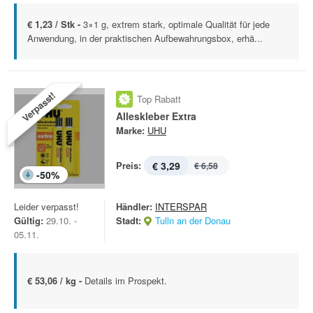
€ 1,23 / Stk -
3×1 g, extrem stark, optimale Qualität für jede
Anwendung, in der praktischen Aufbewahrungsbox, erhä...
Verpasst!
Top Rabatt
Alleskleber Extra
Marke:
UHU
Preis:
€ 3,29
€ 6,58
-
50
%
Leider verpasst!
Händler:
INTERSPAR
Gültig:
29.10. -
Stadt:
Tulln an der Donau
05.11.
€ 53,06 / kg -
Details im Prospekt.