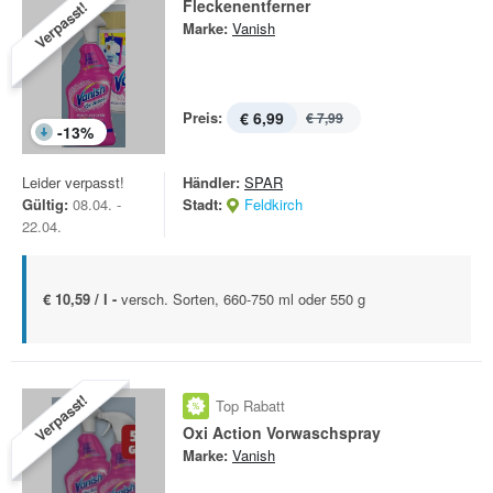
Fleckenentferner
Verpasst!
Marke:
Vanish
Preis:
€ 6,99
€ 7,99
-
13
%
Leider verpasst!
Händler:
SPAR
Gültig:
08.04. -
Stadt:
Feldkirch
22.04.
€ 10,59 / l -
versch. Sorten, 660-750 ml oder 550 g
Verpasst!
Top Rabatt
Oxi Action Vorwaschspray
Marke:
Vanish