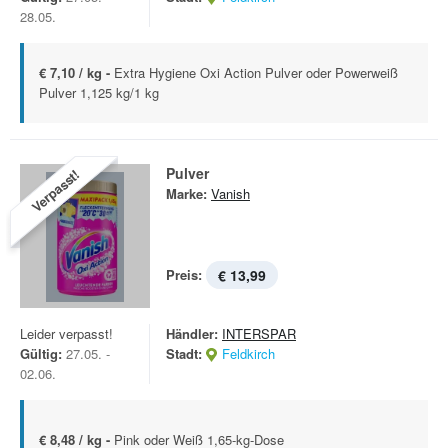
28.05.
€ 7,10 / kg -
Extra Hygiene Oxi Action Pulver oder Powerweiß
Pulver 1,125 kg/1 kg
Pulver
Verpasst!
Marke:
Vanish
Preis:
€ 13,99
Leider verpasst!
Händler:
INTERSPAR
Gültig:
27.05. -
Stadt:
Feldkirch
02.06.
€ 8,48 / kg -
Pink oder Weiß 1,65-kg-Dose