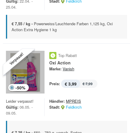
Gültig:
22.04. -
Stadt:
Feldkirch
25.04.
€ 7,55 / kg -
Powerweiss/Leuchtende Farben 1,125 kg, Oxi
Action Extra Hygiene 1 kg
Verpasst!
Top Rabatt
Oxi Action
Marke:
Vanish
Preis:
€ 3,99
€ 7,99
-
50
%
Leider verpasst!
Händler:
MPREIS
Gültig:
06.05. -
Stadt:
Feldkirch
09.05.
€ 7,25 / kg -
550 – 750 g, versch. Sorten