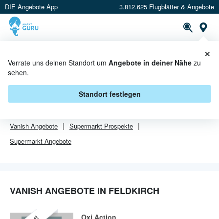
DIE Angebote App
3.812.625 Flugblätter & Angebote
Or
×
PROSPEKTE
ANGEBOTE
CASHBACK
Verrate uns deinen Standort um
Angebote in deiner Nähe
zu
sehen.
VANISH ANGEBOTE IN FELDKIRCH
Standort festlegen
Von
Vanish
sind in Feldkirch leider alle Angebebote abgelaufen.
Vanish
Angebote
Supermarkt
Prospekte
Supermarkt
Angebote
VANISH ANGEBOTE IN FELDKIRCH
Oxi Action