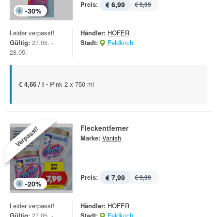
Preis:
€ 6,99
€ 9,99
-
30
%
Leider verpasst!
Händler:
HOFER
Gültig:
27.05. -
Stadt:
Feldkirch
28.05.
€ 4,66 / l -
Pink 2 x 750 ml
Fleckentferner
Verpasst!
Marke:
Vanish
Preis:
€ 7,99
€ 9,99
-
20
%
Leider verpasst!
Händler:
HOFER
Gültig:
27.05. -
Stadt:
Feldkirch