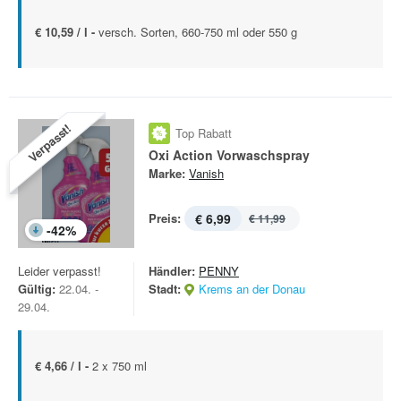
€ 10,59 / l -
versch. Sorten, 660-750 ml oder 550 g
Verpasst!
Top Rabatt
Oxi Action Vorwaschspray
Marke:
Vanish
Preis:
€ 6,99
€ 11,99
-
42
%
Leider verpasst!
Händler:
PENNY
Gültig:
22.04. -
Stadt:
Krems an der Donau
29.04.
€ 4,66 / l -
2 x 750 ml