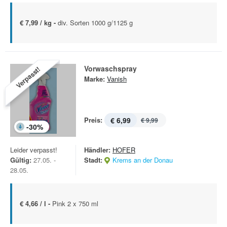
€ 7,99 / kg -
div. Sorten 1000 g/1125 g
Vorwaschspray
Verpasst!
Marke:
Vanish
Preis:
€ 6,99
€ 9,99
-
30
%
Leider verpasst!
Händler:
HOFER
Gültig:
27.05. -
Stadt:
Krems an der Donau
28.05.
€ 4,66 / l -
Pink 2 x 750 ml