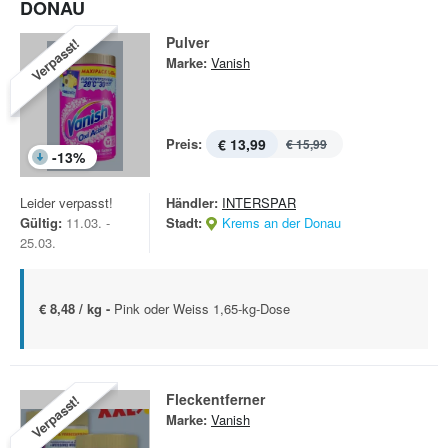
DONAU
Pulver
Verpasst!
Marke:
Vanish
Preis:
€ 13,99
€ 15,99
-
13
%
Leider verpasst!
Händler:
INTERSPAR
Gültig:
11.03. -
Stadt:
Krems an der Donau
25.03.
€ 8,48 / kg -
Pink oder Weiss 1,65-kg-Dose
Fleckentferner
Verpasst!
Marke:
Vanish