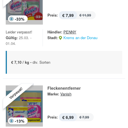
Preis:
€ 7,99
€ 11,99
-
33
%
Leider verpasst!
Händler:
PENNY
Gültig:
25.03. -
Stadt:
Krems an der Donau
01.04.
€ 7,10 / kg -
div. Sorten
Fleckenentferner
Verpasst!
Marke:
Vanish
Preis:
€ 6,99
€ 7,99
-
13
%