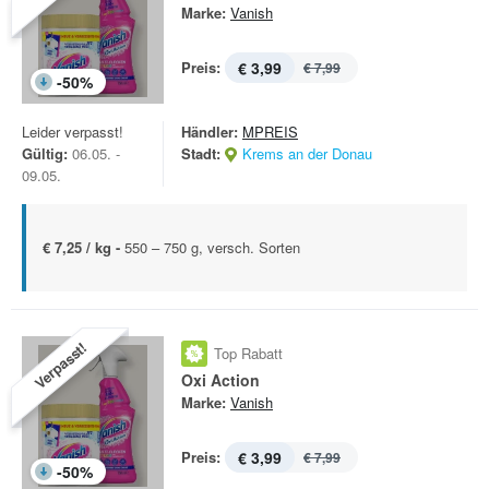
Marke:
Vanish
Preis:
€ 3,99
€ 7,99
-
50
%
Leider verpasst!
Händler:
MPREIS
Gültig:
06.05. -
Stadt:
Krems an der Donau
09.05.
€ 7,25 / kg -
550 – 750 g, versch. Sorten
Verpasst!
Top Rabatt
Oxi Action
Marke:
Vanish
Preis:
€ 3,99
€ 7,99
-
50
%