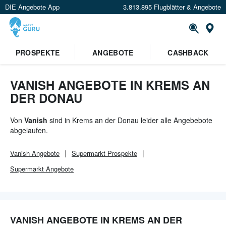
DIE Angebote App
3.813.895 Flugblätter & Angebote
Or
×
PROSPEKTE
ANGEBOTE
CASHBACK
Verrate uns deinen Standort um
Angebote in deiner Nähe
zu
sehen.
VANISH ANGEBOTE IN KREMS AN
DER DONAU
Standort festlegen
Von
Vanish
sind in Krems an der Donau leider alle Angebebote
abgelaufen.
Vanish
Angebote
Supermarkt
Prospekte
Supermarkt
Angebote
VANISH ANGEBOTE IN KREMS AN DER