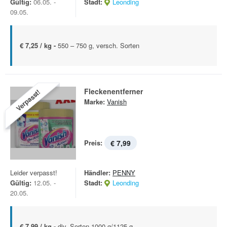
Gültig:
06.05. -
Stadt:
Leonding
09.05.
€ 7,25 / kg -
550 – 750 g, versch. Sorten
Fleckenentferner
Verpasst!
Marke:
Vanish
Preis:
€ 7,99
Leider verpasst!
Händler:
PENNY
Gültig:
12.05. -
Stadt:
Leonding
20.05.
€ 7,99 / kg -
div. Sorten 1000 g/1125 g