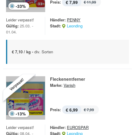
Preis:
€ 7,99
€ 11,99
-
33
%
Leider verpasst!
Händler:
PENNY
Gültig:
25.03. -
Stadt:
Leonding
01.04.
€ 7,10 / kg -
div. Sorten
Fleckenentferner
Verpasst!
Marke:
Vanish
Preis:
€ 6,99
€ 7,99
-
13
%
Leider verpasst!
Händler:
EUROSPAR
Gültig:
08.04. -
Stadt:
Leonding