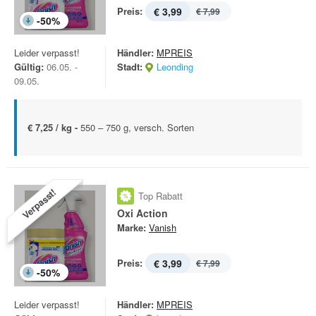
Preis:
€ 3,99
€ 7,99
-
50
%
Leider verpasst!
Händler:
MPREIS
Gültig:
06.05. -
Stadt:
Leonding
09.05.
€ 7,25 / kg -
550 – 750 g, versch. Sorten
Verpasst!
Top Rabatt
Oxi Action
Marke:
Vanish
Preis:
€ 3,99
€ 7,99
-
50
%
Leider verpasst!
Händler:
MPREIS