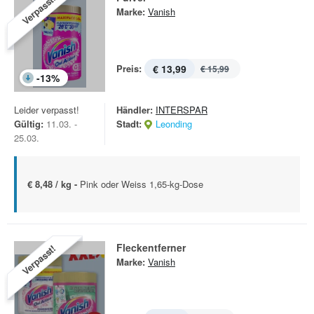
Verpasst!
Marke:
Vanish
Preis:
€ 13,99
€ 15,99
-
13
%
Leider verpasst!
Händler:
INTERSPAR
Gültig:
11.03. -
Stadt:
Leonding
25.03.
€ 8,48 / kg -
Pink oder Weiss 1,65-kg-Dose
Fleckentferner
Verpasst!
Marke:
Vanish