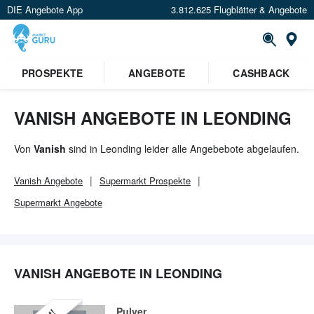
DIE Angebote App
3.812.625 Flugblätter & Angebote
Or
×
PROSPEKTE
ANGEBOTE
CASHBACK
Verrate uns deinen Standort um
Angebote in deiner Nähe
zu
sehen.
VANISH ANGEBOTE IN LEONDING
Standort festlegen
Von
Vanish
sind in Leonding leider alle Angebebote abgelaufen.
Vanish
Angebote
Supermarkt
Prospekte
Supermarkt
Angebote
VANISH ANGEBOTE IN LEONDING
Pulver