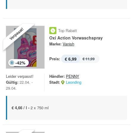
Verpasst!
Top Rabatt
Oxi Action Vorwaschspray
Marke:
Vanish
Preis:
€ 6,99
€ 11,99
-
42
%
Leider verpasst!
Händler:
PENNY
Gültig:
22.04. -
Stadt:
Leonding
29.04.
€ 4,66 / l -
2 x 750 ml