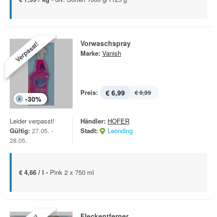
Vorwaschspray
Verpasst!
Marke:
Vanish
Preis:
€ 6,99
€ 9,99
-
30
%
Leider verpasst!
Händler:
HOFER
Gültig:
27.05. -
Stadt:
Leonding
28.05.
€ 4,66 / l -
Pink 2 x 750 ml
Fleckentferner