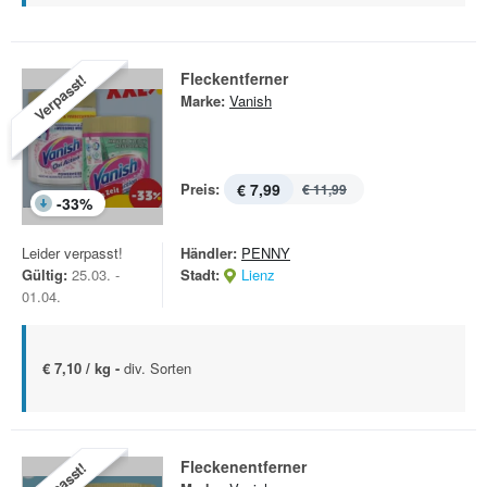
Fleckentferner
Verpasst!
Marke:
Vanish
Preis:
€ 7,99
€ 11,99
-
33
%
Leider verpasst!
Händler:
PENNY
Gültig:
25.03. -
Stadt:
Lienz
01.04.
€ 7,10 / kg -
div. Sorten
Fleckenentferner
Verpasst!