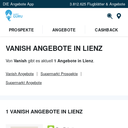
DIE Angebote App
3.812.625 Flugblätter & Angebote
Or
×
PROSPEKTE
ANGEBOTE
CASHBACK
Verrate uns deinen Standort um
Angebote in deiner Nähe
zu
sehen.
VANISH ANGEBOTE IN LIENZ
Standort festlegen
Von
Vanish
gibt es aktuell
1 Angebote in Lienz
.
Vanish
Angebote
Supermarkt
Prospekte
Supermarkt
Angebote
1 VANISH ANGEBOTE IN LIENZ