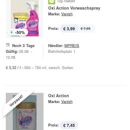
Top Rabatt
Oxi Action Vorwaschspray
Marke:
Vanish
Preis:
€ 3,99
€ 7,99
-
50
%
Noch
3
Tage
Händler:
MPREIS
Gültig:
05.08. -
Bahnhofsplatz 1
12.08.
€ 5,32 / l -
550 – 750 ml, versch. Sorten
Oxi Action
Verpasst!
Marke:
Vanish
Preis:
€ 7,45