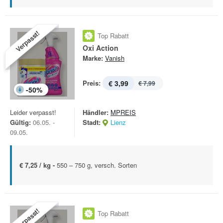
Verpasst!
Top Rabatt
Oxi Action
Marke:
Vanish
Preis:
€ 3,99
€ 7,99
-
50
%
Leider verpasst!
Händler:
MPREIS
Gültig:
06.05. -
Stadt:
Lienz
09.05.
€ 7,25 / kg -
550 – 750 g, versch. Sorten
Verpasst!
Top Rabatt