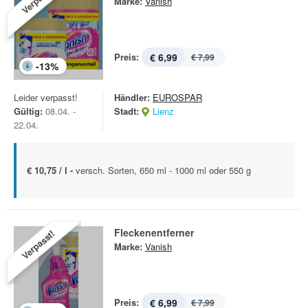
Marke:
Vanish
Preis:
€ 6,99
€ 7,99
-
13
%
Leider verpasst!
Händler:
EUROSPAR
Gültig:
08.04. -
Stadt:
Lienz
22.04.
€ 10,75 / l -
versch. Sorten, 650 ml - 1000 ml oder 550 g
Fleckenentferner
Verpasst!
Marke:
Vanish
Preis:
€ 6,99
€ 7,99