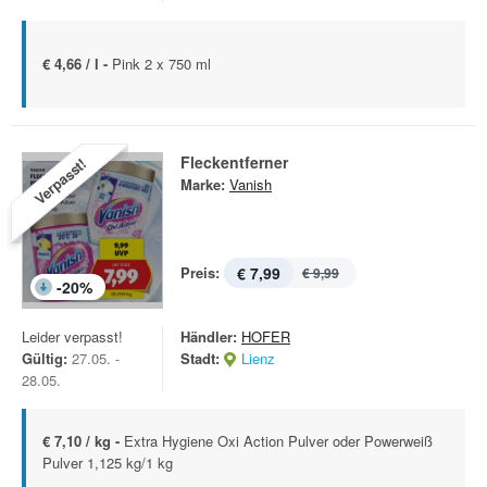
€ 4,66 / l -
Pink 2 x 750 ml
Fleckentferner
Verpasst!
Marke:
Vanish
Preis:
€ 7,99
€ 9,99
-
20
%
Leider verpasst!
Händler:
HOFER
Gültig:
27.05. -
Stadt:
Lienz
28.05.
€ 7,10 / kg -
Extra Hygiene Oxi Action Pulver oder Powerweiß
Pulver 1,125 kg/1 kg