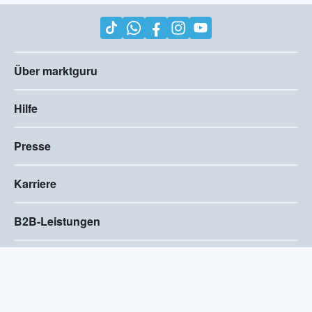
Über marktguru
Hilfe
Presse
Karriere
B2B-Leistungen
Impressum
AGB
Compliance
Barrierefreiheitserklärung
Datenschutz
Privatsphären-Einstellungen
2026
©
Visivo Consulting GmbH