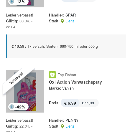
-
13
%
Leider verpasst!
Händler:
SPAR
Gültig:
08.04. -
Stadt:
Lienz
22.04.
€ 10,59 / l -
versch. Sorten, 660-750 ml oder 550 g
Verpasst!
Top Rabatt
Oxi Action Vorwaschspray
Marke:
Vanish
Preis:
€ 6,99
€ 11,99
-
42
%
Leider verpasst!
Händler:
PENNY
Gültig:
22.04. -
Stadt:
Lienz
29.04.