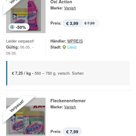
Oxi Action
Marke:
Vanish
Preis:
€ 3,99
€ 7,99
-
50
%
Leider verpasst!
Händler:
MPREIS
Gültig:
06.05. -
Stadt:
Lienz
09.05.
€ 7,25 / kg -
550 – 750 g, versch. Sorten
Fleckenentferner
Verpasst!
Marke:
Vanish
Preis:
€ 7,99