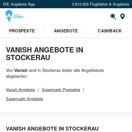
DIE Angebote App
3.812.625 Flugblätter & Angebote
Or
×
PROSPEKTE
ANGEBOTE
CASHBACK
Verrate uns deinen Standort um
Angebote in deiner Nähe
zu
sehen.
VANISH ANGEBOTE IN
STOCKERAU
Standort festlegen
Von
Vanish
sind in Stockerau leider alle Angebebote
abgelaufen.
Vanish
Angebote
Supermarkt
Prospekte
Supermarkt
Angebote
VANISH ANGEBOTE IN STOCKERAU