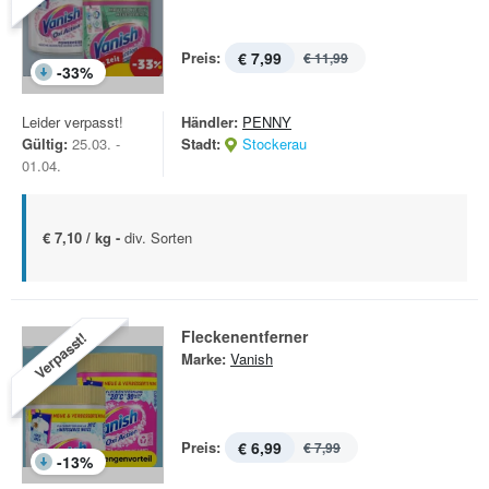
Preis:
€ 7,99
€ 11,99
-
33
%
Leider verpasst!
Händler:
PENNY
Gültig:
25.03. -
Stadt:
Stockerau
01.04.
€ 7,10 / kg -
div. Sorten
Fleckenentferner
Verpasst!
Marke:
Vanish
Preis:
€ 6,99
€ 7,99
-
13
%