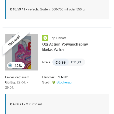
€ 10,59 / l -
versch. Sorten, 660-750 ml oder 550 g
Verpasst!
Top Rabatt
Oxi Action Vorwaschspray
Marke:
Vanish
Preis:
€ 6,99
€ 11,99
-
42
%
Leider verpasst!
Händler:
PENNY
Gültig:
22.04. -
Stadt:
Stockerau
29.04.
€ 4,66 / l -
2 x 750 ml