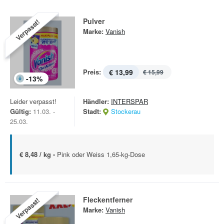
Pulver
Verpasst!
Marke:
Vanish
Preis:
€ 13,99
€ 15,99
-
13
%
Leider verpasst!
Händler:
INTERSPAR
Gültig:
11.03. -
Stadt:
Stockerau
25.03.
€ 8,48 / kg -
Pink oder Weiss 1,65-kg-Dose
Fleckentferner
Verpasst!
Marke:
Vanish