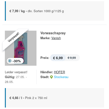
€ 7,99 / kg -
div. Sorten 1000 g/1125 g
Vorwaschspray
Verpasst!
Marke:
Vanish
Preis:
€ 6,99
€ 9,99
-
30
%
Leider verpasst!
Händler:
HOFER
Gültig:
27.05. -
Stadt:
Stockerau
28.05.
€ 4,66 / l -
Pink 2 x 750 ml