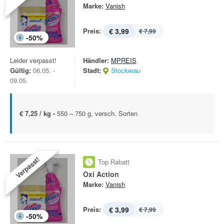
Marke:
Vanish
Preis:
€ 3,99
€ 7,99
-
50
%
Leider verpasst!
Händler:
MPREIS
Gültig:
06.05. -
Stadt:
Stockerau
09.05.
€ 7,25 / kg -
550 – 750 g, versch. Sorten
Verpasst!
Top Rabatt
Oxi Action
Marke:
Vanish
Preis:
€ 3,99
€ 7,99
-
50
%