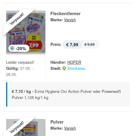
Fleckentferner
Verpasst!
Marke:
Vanish
Preis:
€ 7,99
€ 9,99
-
20
%
Leider verpasst!
Händler:
HOFER
Gültig:
27.05. -
Stadt:
Stockerau
28.05.
€ 7,10 / kg -
Extra Hygiene Oxi Action Pulver oder Powerweiß
Pulver 1,125 kg/1 kg
Pulver
Verpasst!
Marke:
Vanish