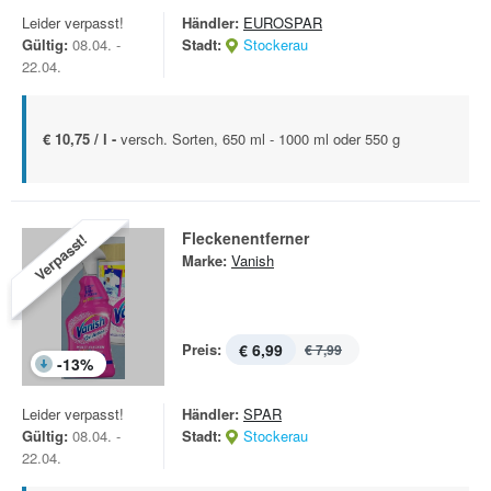
Leider verpasst!
Händler:
EUROSPAR
Gültig:
08.04. -
Stadt:
Stockerau
22.04.
€ 10,75 / l -
versch. Sorten, 650 ml - 1000 ml oder 550 g
Fleckenentferner
Verpasst!
Marke:
Vanish
Preis:
€ 6,99
€ 7,99
-
13
%
Leider verpasst!
Händler:
SPAR
Gültig:
08.04. -
Stadt:
Stockerau
22.04.