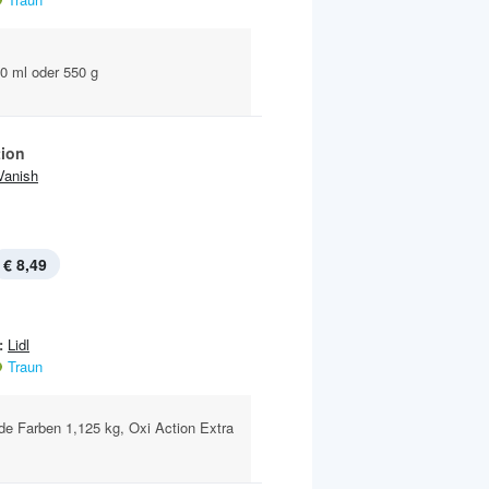
0 ml oder 550 g
tion
Vanish
€ 8,49
:
Lidl
Traun
e Farben 1,125 kg, Oxi Action Extra