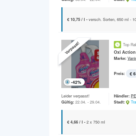
€ 10,75 / l -
versch. Sorten, 650 ml - 1
Verpasst!
Top Ra
Oxi Actio
Marke:
Vani
Preis:
€ 6
-
42
%
Leider verpasst!
Händler:
P
Gültig:
22.04. - 29.04.
Stadt:
Tr
€ 4,66 / l -
2 x 750 ml