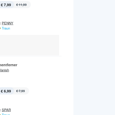
€ 7,99
€ 11,99
:
PENNY
Traun
nentferner
Vanish
€ 6,99
€ 7,99
:
SPAR
Traun