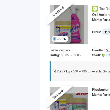
Verpasst!
Top Ra
Oxi Action
Marke:
Vani
Preis:
€ 3
-
50
%
Leider verpasst!
Händler:
MP
Gültig:
06.05. - 09.05.
Stadt:
Tr
€ 7,25 / kg -
550 – 750 g, versch. Sort
Fleckenent
Verpasst!
Marke:
Vani