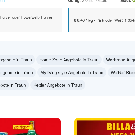
aun
Gültig:
27.05. - 02.06.
Stadt:
 Pulver oder Powerweiß Pulver
€ 8,48 / kg -
Pink oder Weiß 1,65-
ngebote in Traun
Home Zone Angebote in Traun
Workzone Ange
ngebote in Traun
My living style Angebote in Traun
Weißer Ries
bote in Traun
Kettler Angebote in Traun