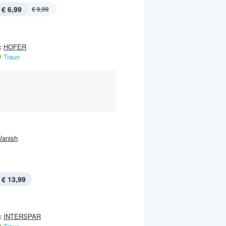
€ 6,99
€ 9,99
:
HOFER
Traun
Vanish
€ 13,99
:
INTERSPAR