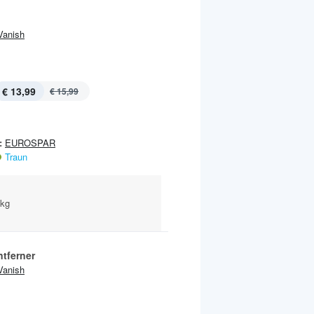
Vanish
€ 13,99
€ 15,99
:
EUROSPAR
Traun
 kg
ntferner
Vanish