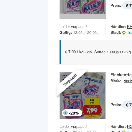
Preis:
€ 7
Leider verpasst!
Händler:
P
Gültig:
12.05. - 20.05.
Stadt:
Tr
€ 7,99 / kg -
div. Sorten 1000 g/1125 g
Fleckentfe
Verpasst!
Marke:
Vani
Preis:
€ 7
-
20
%
Leider verpasst!
Händler:
H