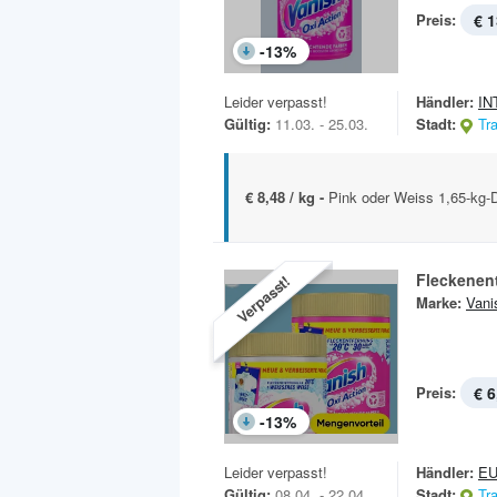
Preis:
€ 1
-
13
%
Leider verpasst!
Händler:
IN
Gültig:
11.03. - 25.03.
Stadt:
Tr
€ 8,48 / kg -
Pink oder Weiss 1,65-kg-
Fleckenent
Verpasst!
Marke:
Vani
Preis:
€ 6
-
13
%
Leider verpasst!
Händler:
E
Gültig:
08.04. - 22.04.
Stadt:
Tr