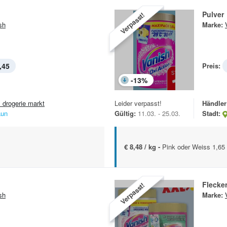
Pulver
Verpasst!
sh
Marke:
,45
Preis:
-
13
%
 drogerie markt
Leider verpasst!
Händler
aun
Gültig:
11.03. - 25.03.
Stadt:
€ 8,48 / kg -
Pink oder Weiss 1,65
Flecke
Verpasst!
sh
Marke: