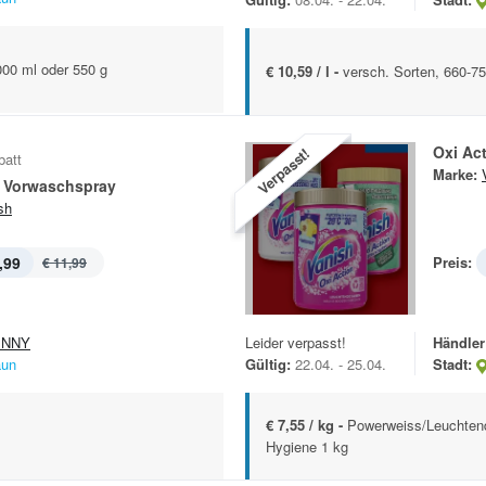
000 ml oder 550 g
€ 10,59 / l -
versch. Sorten, 660-75
Oxi Ac
Verpasst!
batt
Marke:
n Vorwaschspray
sh
,99
Preis:
€ 11,99
ENNY
Leider verpasst!
Händler
aun
Gültig:
22.04. - 25.04.
Stadt:
€ 7,55 / kg -
Powerweiss/Leuchtend
Hygiene 1 kg