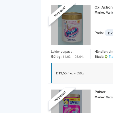
Oxi Action
Verpasst!
Marke:
Vani
Preis:
€ 7
Leider verpasst!
Händler:
dm
Gültig:
11.03. - 08.04.
Stadt:
Tr
€ 13,55 / kg -
550g
Pulver
Verpasst!
Marke:
Vani