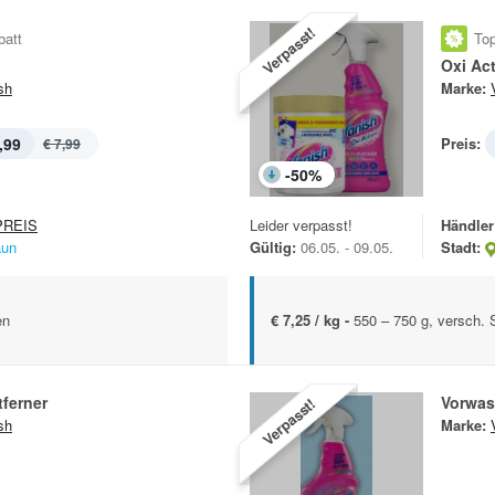
Verpasst!
batt
Top
Oxi Ac
sh
Marke:
,99
Preis:
€ 7,99
-
50
%
REIS
Leider verpasst!
Händler
aun
Gültig:
06.05. - 09.05.
Stadt:
en
€ 7,25 / kg -
550 – 750 g, versch. 
ferner
Vorwas
Verpasst!
sh
Marke: