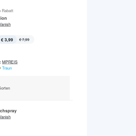
 Rabatt
tion
Vanish
€ 3,99
€ 7,99
:
MPREIS
Traun
Sorten
chspray
Vanish