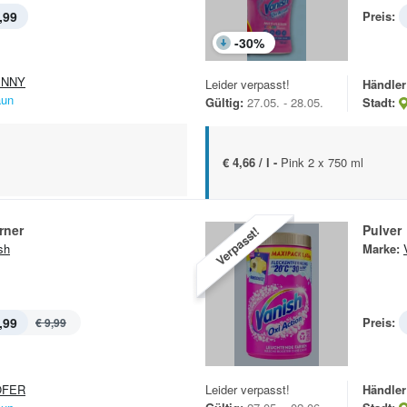
,99
Preis:
-
30
%
ENNY
Leider verpasst!
Händler
aun
Gültig:
27.05. - 28.05.
Stadt:
€ 4,66 / l -
Pink 2 x 750 ml
rner
Pulver
Verpasst!
sh
Marke:
,99
Preis:
€ 9,99
OFER
Leider verpasst!
Händler