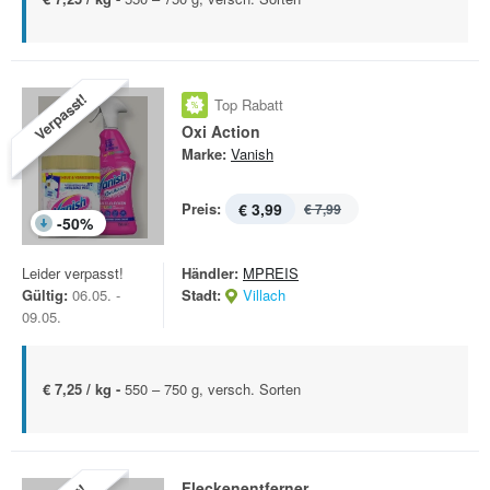
Verpasst!
Top Rabatt
Oxi Action
Marke:
Vanish
Preis:
€ 3,99
€ 7,99
-
50
%
Leider verpasst!
Händler:
MPREIS
Gültig:
06.05. -
Stadt:
Villach
09.05.
€ 7,25 / kg -
550 – 750 g, versch. Sorten
Fleckenentferner