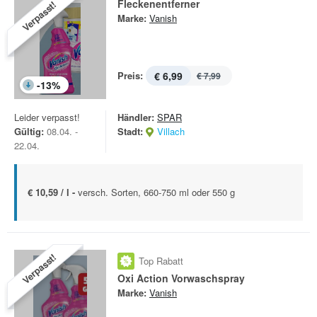
Fleckenentferner
Verpasst!
Marke:
Vanish
Preis:
€ 6,99
€ 7,99
-
13
%
Leider verpasst!
Händler:
SPAR
Gültig:
08.04. -
Stadt:
Villach
22.04.
€ 10,59 / l -
versch. Sorten, 660-750 ml oder 550 g
Verpasst!
Top Rabatt
Oxi Action Vorwaschspray
Marke:
Vanish