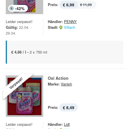
Preis:
€ 6,99
€ 11,99
-
42
%
Leider verpasst!
Händler:
PENNY
Gültig:
22.04. -
Stadt:
Villach
29.04.
€ 4,66 / l -
2 x 750 ml
Oxi Action
Verpasst!
Marke:
Vanish
Preis:
€ 8,49
Leider verpasst!
Händler:
Lidl