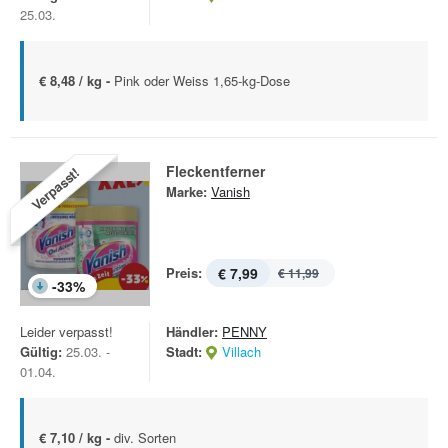
25.03.
€ 8,48 / kg -
Pink oder Weiss 1,65-kg-Dose
Fleckentferner
Verpasst!
Marke:
Vanish
Preis:
€ 7,99
€ 11,99
-
33
%
Leider verpasst!
Händler:
PENNY
Gültig:
25.03. -
Stadt:
Villach
01.04.
€ 7,10 / kg -
div. Sorten