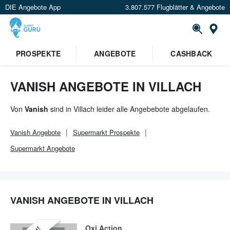
DIE Angebote App
3.807.577 Flugblätter & Angebote
Or
×
PROSPEKTE
ANGEBOTE
CASHBACK
Verrate uns deinen Standort um
Angebote in deiner Nähe
zu
sehen.
VANISH ANGEBOTE IN VILLACH
Standort festlegen
Von
Vanish
sind in Villach leider alle Angebebote abgelaufen.
Vanish
Angebote
Supermarkt
Prospekte
Supermarkt
Angebote
VANISH ANGEBOTE IN VILLACH
Oxi Action