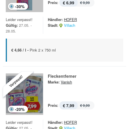
Preis:
€ 6,99
€ 9,99
-
30
%
Leider verpasst!
Händler:
HOFER
Gültig:
27.05. -
Stadt:
Villach
28.05.
€ 4,66 / l -
Pink 2 x 750 ml
Fleckentferner
Verpasst!
Marke:
Vanish
Preis:
€ 7,99
€ 9,99
-
20
%
Leider verpasst!
Händler:
HOFER
Gültig:
27.05. -
Stadt:
Villach