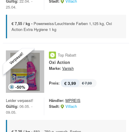
Gültig:
22.04. -
Stadt:
Villach
25.04.
€ 7,55 / kg -
Powerweiss/Leuchtende Farben 1,125 kg, Oxi
Action Extra Hygiene 1 kg
Verpasst!
Top Rabatt
Oxi Action
Marke:
Vanish
Preis:
€ 3,99
€ 7,99
-
50
%
Leider verpasst!
Händler:
MPREIS
Gültig:
06.05. -
Stadt:
Villach
09.05.
€ 7,25 / kg -
550 – 750 g, versch. Sorten