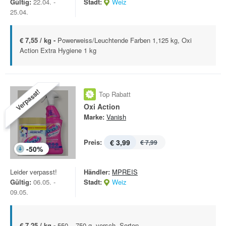
Gültig:
22.04. -
Stadt:
Weiz
25.04.
€ 7,55 / kg -
Powerweiss/Leuchtende Farben 1,125 kg, Oxi
Action Extra Hygiene 1 kg
Verpasst!
Top Rabatt
Oxi Action
Marke:
Vanish
Preis:
€ 3,99
€ 7,99
-
50
%
Leider verpasst!
Händler:
MPREIS
Gültig:
06.05. -
Stadt:
Weiz
09.05.
€ 7,25 / kg -
550 – 750 g, versch. Sorten