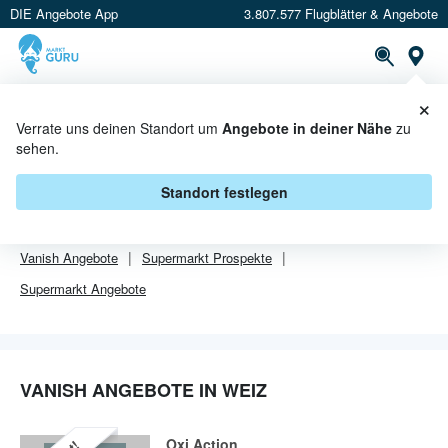
DIE Angebote App
3.807.577 Flugblätter & Angebote
Or
×
PROSPEKTE
ANGEBOTE
CASHBACK
Verrate uns deinen Standort um
Angebote in deiner Nähe
zu
sehen.
VANISH ANGEBOTE IN WEIZ
Standort festlegen
Von
Vanish
sind in Weiz leider alle Angebebote abgelaufen.
Vanish
Angebote
Supermarkt
Prospekte
Supermarkt
Angebote
VANISH ANGEBOTE IN WEIZ
Oxi Action