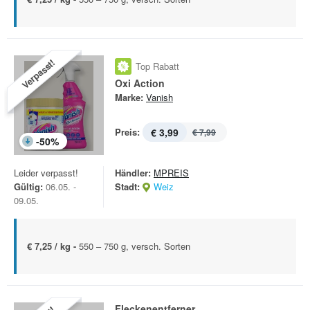
Verpasst!
Top Rabatt
Oxi Action
Marke:
Vanish
Preis:
€ 3,99
€ 7,99
-
50
%
Leider verpasst!
Händler:
MPREIS
Gültig:
06.05. -
Stadt:
Weiz
09.05.
€ 7,25 / kg -
550 – 750 g, versch. Sorten
Fleckenentferner