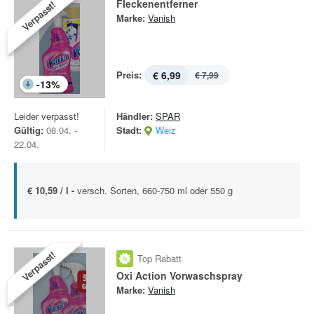
Fleckenentferner
Verpasst!
Marke:
Vanish
Preis:
€ 6,99
€ 7,99
-
13
%
Leider verpasst!
Händler:
SPAR
Gültig:
08.04. -
Stadt:
Weiz
22.04.
€ 10,59 / l -
versch. Sorten, 660-750 ml oder 550 g
Verpasst!
Top Rabatt
Oxi Action Vorwaschspray
Marke:
Vanish