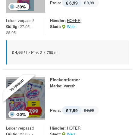
Preis:
€ 6,99
€ 9,99
-
30
%
Leider verpasst!
Händler:
HOFER
Gültig:
27.05. -
Stadt:
Weiz
28.05.
€ 4,66 / l -
Pink 2 x 750 ml
Fleckentferner
Verpasst!
Marke:
Vanish
Preis:
€ 7,99
€ 9,99
-
20
%
Leider verpasst!
Händler:
HOFER
Gültig:
27.05. -
Stadt:
Weiz