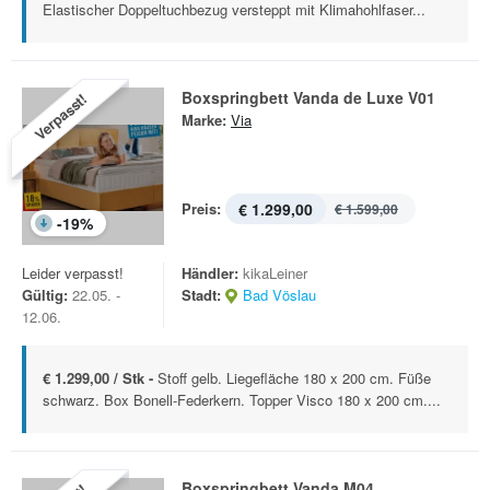
Elastischer Doppeltuchbezug versteppt mit Klimahohlfaser...
Boxspringbett Vanda de Luxe V01
Verpasst!
Marke:
Via
Preis:
€ 1.299,00
€ 1.599,00
-
19
%
Leider verpasst!
Händler:
kikaLeiner
Gültig:
22.05. -
Stadt:
Bad Vöslau
12.06.
€ 1.299,00 / Stk -
Stoff gelb. Liegefläche 180 x 200 cm. Füße
schwarz. Box Bonell-Federkern. Topper Visco 180 x 200 cm....
Boxspringbett Vanda M04