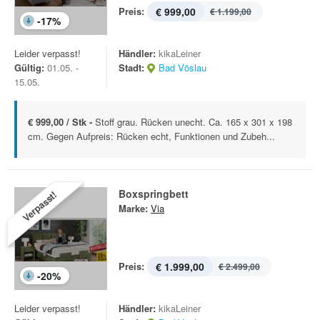
Preis:
€ 999,00
€ 1.199,00
-
17
%
Leider verpasst!
Händler:
kikaLeiner
Gültig:
01.05. -
Stadt:
Bad Vöslau
15.05.
€ 999,00 / Stk -
Stoff grau. Rücken unecht. Ca. 165 x 301 x 198
cm. Gegen Aufpreis: Rücken echt, Funktionen und Zubeh...
Boxspringbett
Verpasst!
Marke:
Via
Preis:
€ 1.999,00
€ 2.499,00
-
20
%
Leider verpasst!
Händler:
kikaLeiner