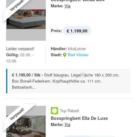
Verpasst!
Marke:
Via
Preis:
€ 1.199,00
Leider verpasst!
Händler:
kikaLeiner
Gültig:
22.05. -
Stadt:
Bad Vöslau
12.06.
€ 1.199,00 / Stk -
Stoff blaugrau. Liegeäche 180 x 200 cm.
Box Bonell-Federkern. Kopfhaupthöhe ca. 111 cm.
Bettseitenh...
Verpasst!
Top Rabatt
Boxspringbett Ella De Luxe
Marke:
Via