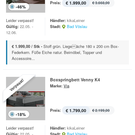
Preis:
€ 1.999,00
€ 3.668,00
-
46
%
Leider verpasst!
Händler:
kikaLeiner
Gültig:
22.05. -
Stadt:
Bad Vöslau
12.06.
€ 1.999,00 / Stk -
Stoff grün. Liegeäche 180 x 200 cm Box-
Federkern. Füße Eiche natur. Beimöbel, Topper und
Accessoire...
Boxspringbett Venny K4
Verpasst!
Marke:
Via
Preis:
€ 1.799,00
€ 2.199,00
-
18
%
Leider verpasst!
Händler:
kikaLeiner
Gültig:
22.05. -
Stadt:
Bad Vöslau