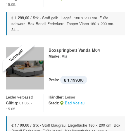
15.05.
€ 1.299,00 / Stk -
Stoff gelb. Liegefl. 180 x 200 cm. Füße
schwarz. Box Bonell-Federkern. Topper Visco 180 x 200 cm.
34...
Boxspringbett Vanda M04
Verpasst!
Marke:
Via
Preis:
€ 1.199,00
Leider verpasst!
Händler:
Leiner
Gültig:
01.05. -
Stadt:
Bad Vöslau
15.05.
€ 1.199,00 / Stk -
Stoff blaugrau. Liegefläche 180 x 200 cm. Box
Bonell-Federkern. Füße Metall. Kopfhaupthöhe ca. 111 c...