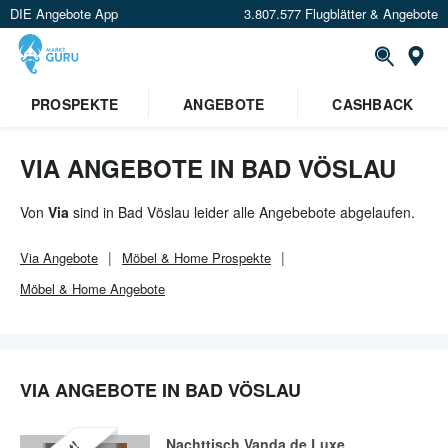
DIE Angebote App
3.807.577 Flugblätter & Angebote
Or
×
PROSPEKTE
ANGEBOTE
CASHBACK
Verrate uns deinen Standort um
Angebote in deiner Nähe
zu
sehen.
VIA ANGEBOTE IN BAD VÖSLAU
Standort festlegen
Von
Via
sind in Bad Vöslau leider alle Angebebote abgelaufen.
Via
Angebote
Möbel & Home
Prospekte
Möbel & Home
Angebote
VIA ANGEBOTE IN BAD VÖSLAU
Nachttisch Vanda de Luxe