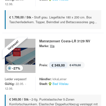
12.06.
€ 1.799,00 / Stk -
Stoff grau. Liegefläche 180 x 200 cm. Box
Taschenfederkern. Topper, Beimöbel und Bettaccessoires geg...
Matratzenset Costa-LR 3129 NV
Verpasst!
Marke:
Via
Preis:
€ 349,00
€ 479,00
-
27
%
Leider verpasst!
Händler:
kikaLeiner
Gültig:
22.05. -
Stadt:
Bad Vöslau
12.06.
€ 349,00 / Stk -
2-tlg. Punktelastischer 5-Zonen
Komfortschaumkern. Elastischer Doppeltuchbezug versteppt mit