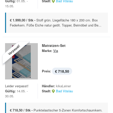
Gültig:
01.05. -
Stadt:
Bad Vöslau
15.05.
€ 1.999,00 / Stk -
Stoff grün. Liegefläche 180 x 200 cm. Box
Federkern. Füße Eiche natur geölt. Topper, Beimöbel und Be...
Matratzen-Set
Verpasst!
Marke:
Via
Preis:
€ 718,50
Leider verpasst!
Händler:
kikaLeiner
Gültig:
14.05. -
Stadt:
Bad Vöslau
30.05.
€ 718,50 / Stk -
Punktelastischer 5-Zonen Komfortschaumkern.